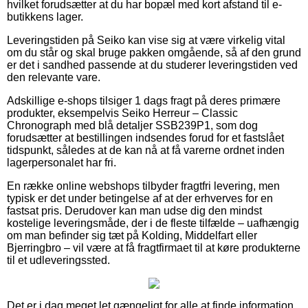
hvilket forudsætter at du har bopæl med kort afstand til e-
butikkens lager.
Leveringstiden på Seiko kan vise sig at være virkelig vital
om du står og skal bruge pakken omgående, så af den grund
er det i sandhed passende at du studerer leveringstiden ved
den relevante vare.
Adskillige e-shops tilsiger 1 dags fragt på deres primære
produkter, eksempelvis Seiko Herreur – Classic
Chronograph med blå detaljer SSB239P1, som dog
forudsætter at bestillingen indsendes forud for et fastslået
tidspunkt, således at de kan nå at få varerne ordnet inden
lagerpersonalet har fri.
En række online webshops tilbyder fragtfri levering, men
typisk er det under betingelse af at der erhverves for en
fastsat pris. Derudover kan man udse dig den mindst
kostelige leveringsmåde, der i de fleste tilfælde – uafhængig
om man befinder sig tæt på Kolding, Middelfart eller
Bjerringbro – vil være at få fragtfirmaet til at køre produkterne
til et udleveringssted.
Det er i dag meget let gængeligt for alle at finde information