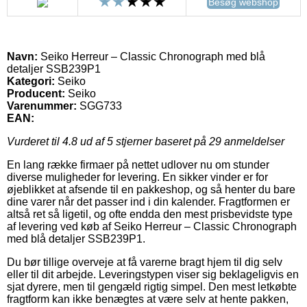
Besøg webshop
Navn:
Seiko Herreur – Classic Chronograph med blå
detaljer SSB239P1
Kategori:
Seiko
Producent:
Seiko
Varenummer:
SGG733
EAN:
Vurderet til
4.8
ud af 5 stjerner baseret på
29
anmeldelser
En lang række firmaer på nettet udlover nu om stunder
diverse muligheder for levering. En sikker vinder er for
øjeblikket at afsende til en pakkeshop, og så henter du bare
dine varer når det passer ind i din kalender. Fragtformen er
altså ret så ligetil, og ofte endda den mest prisbevidste type
af levering ved køb af Seiko Herreur – Classic Chronograph
med blå detaljer SSB239P1.
Du bør tillige overveje at få varerne bragt hjem til dig selv
eller til dit arbejde. Leveringstypen viser sig beklageligvis en
sjat dyrere, men til gengæld rigtig simpel. Den mest letkøbte
fragtform kan ikke benægtes at være selv at hente pakken,