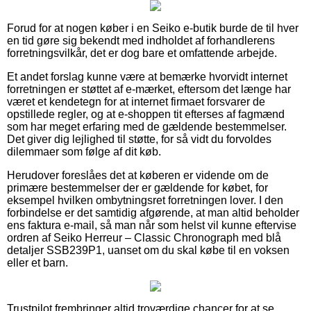
Forud for at nogen køber i en Seiko e-butik burde de til hver
en tid gøre sig bekendt med indholdet af forhandlerens
forretningsvilkår, det er dog bare et omfattende arbejde.
Et andet forslag kunne være at bemærke hvorvidt internet
forretningen er støttet af e-mærket, eftersom det længe har
været et kendetegn for at internet firmaet forsvarer de
opstillede regler, og at e-shoppen tit efterses af fagmænd
som har meget erfaring med de gældende bestemmelser.
Det giver dig lejlighed til støtte, for så vidt du forvoldes
dilemmaer som følge af dit køb.
Herudover foreslåes det at køberen er vidende om de
primære bestemmelser der er gældende for købet, for
eksempel hvilken ombytningsret forretningen lover. I den
forbindelse er det samtidig afgørende, at man altid beholder
ens faktura e-mail, så man når som helst vil kunne eftervise
ordren af Seiko Herreur – Classic Chronograph med blå
detaljer SSB239P1, uanset om du skal købe til en voksen
eller et barn.
Trustpilot frembringer altid troværdige chancer for at se