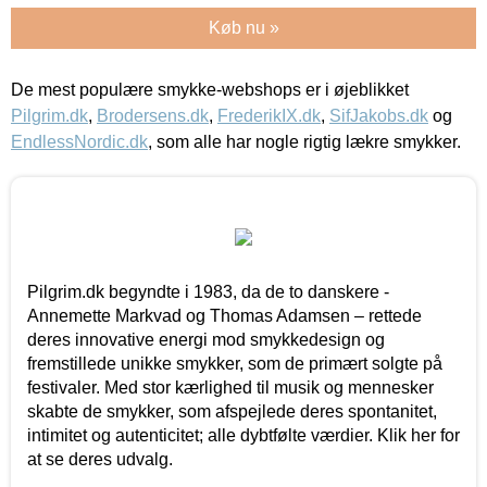
Køb nu »
De mest populære smykke-webshops er i øjeblikket
Pilgrim.dk
,
Brodersens.dk
,
FrederikIX.dk
,
SifJakobs.dk
og
EndlessNordic.dk
, som alle har nogle rigtig lækre smykker.
Pilgrim.dk begyndte i 1983, da de to danskere -
Annemette Markvad og Thomas Adamsen – rettede
deres innovative energi mod smykkedesign og
fremstillede unikke smykker, som de primært solgte på
festivaler. Med stor kærlighed til musik og mennesker
skabte de smykker, som afspejlede deres spontanitet,
intimitet og autenticitet; alle dybtfølte værdier. Klik her for
at se deres udvalg.