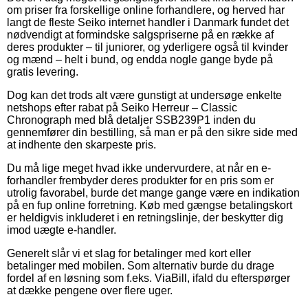
om priser fra forskellige online forhandlere, og herved har
langt de fleste Seiko internet handler i Danmark fundet det
nødvendigt at formindske salgspriserne på en række af
deres produkter – til juniorer, og yderligere også til kvinder
og mænd – helt i bund, og endda nogle gange byde på
gratis levering.
Dog kan det trods alt være gunstigt at undersøge enkelte
netshops efter rabat på Seiko Herreur – Classic
Chronograph med blå detaljer SSB239P1 inden du
gennemfører din bestilling, så man er på den sikre side med
at indhente den skarpeste pris.
Du må lige meget hvad ikke undervurdere, at når en e-
forhandler frembyder deres produkter for en pris som er
utrolig favorabel, burde det mange gange være en indikation
på en fup online forretning. Køb med gængse betalingskort
er heldigvis inkluderet i en retningslinje, der beskytter dig
imod uægte e-handler.
Generelt slår vi et slag for betalinger med kort eller
betalinger med mobilen. Som alternativ burde du drage
fordel af en løsning som f.eks. ViaBill, ifald du efterspørger
at dække pengene over flere uger.