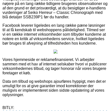
nøjere på en lang række tidligere brugeres observationer og
af den grund er det prisværdigt, at du besigtiger e-handlens
vurderinger af Seiko Herreur – Classic Chronograph med
blå detaljer SSB239P1 før du handler.
Facebook leverer ligeledes en lang række pæne løsninger
til at få kendskab til webshoppens pålidelighed. Tilmed ser
vi en række internet virksomheder som tilbyder kunderne at
notere en kritik af virksomhedens service, hvilket ligeledes
bør bruges til afvejning af tilfredsheden hos kunderne.
Vores hjemmeside er reklamefinansieret. Vi arbejder
sammen med et hav af internet selskaber hvori vi publicerer
virksomhedernes tilbud, og tager honorar når vores brugere
foretager et køb.
Data om tilbud og webshops ajourføres hyppigt, men det er
umuligt for os at give garantier imod korrektioner der
muligvis er implementeret siden sidste opdatering af vores
oplysninger.
BITLY: