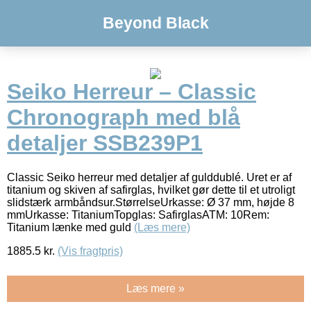
Beyond Black
Seiko Herreur – Classic
Chronograph med blå
detaljer SSB239P1
Classic Seiko herreur med detaljer af gulddublé. Uret er af
titanium og skiven af safirglas, hvilket gør dette til et utroligt
slidstærk armbåndsur.StørrelseUrkasse: Ø 37 mm, højde 8
mmUrkasse: TitaniumTopglas: SafirglasATM: 10Rem:
Titanium lænke med guld
(Læs mere)
1885.5
kr.
(Vis fragtpris)
Læs mere »