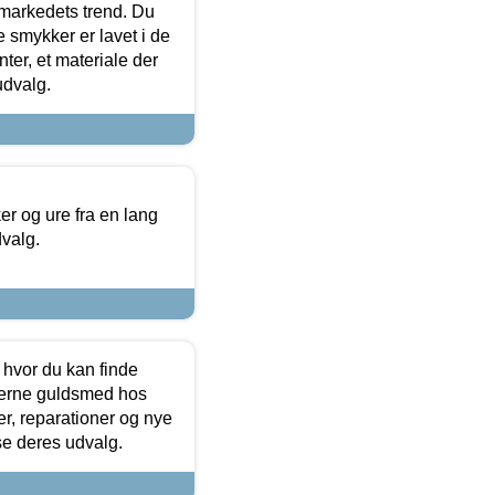
markedets trend. Du
e smykker er lavet i de
ter, et materiale der
udvalg.
 og ure fra en lang
dvalg.
 hvor du kan finde
terne guldsmed hos
r, reparationer og nye
se deres udvalg.