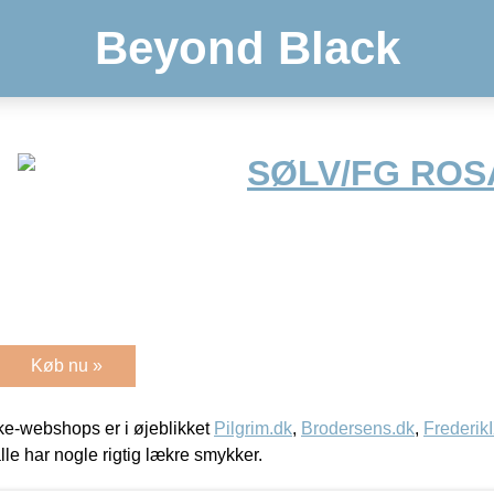
Beyond Black
SØLV/FG ROS
Køb nu »
e-webshops er i øjeblikket
Pilgrim.dk
,
Brodersens.dk
,
Frederik
lle har nogle rigtig lækre smykker.