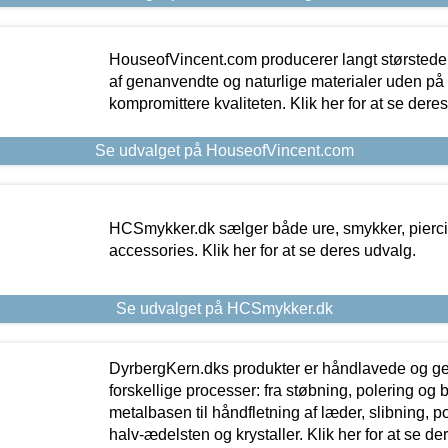
HouseofVincent.com producerer langt størstede
af genanvendte og naturlige materialer uden p
kompromittere kvaliteten. Klik her for at se dere
Se udvalget på HouseofVincent.com
HCSmykker.dk sælger både ure, smykker, pierc
accessories. Klik her for at se deres udvalg.
Se udvalget på HCSmykker.dk
DyrbergKern.dks produkter er håndlavede og 
forskellige processer: fra støbning, polering og
metalbasen til håndfletning af læder, slibning, p
halv-ædelsten og krystaller. Klik her for at se de