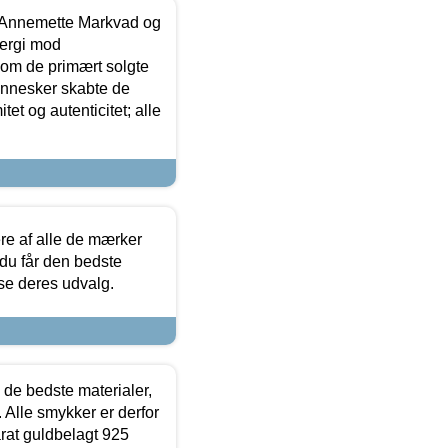
- Annemette Markvad og
ergi mod
som de primært solgte
mennesker skabte de
et og autenticitet; alle
.
re af alle de mærker
 du får den bedste
 se deres udvalg.
 de bedste materialer,
 Alle smykker er derfor
arat guldbelagt 925