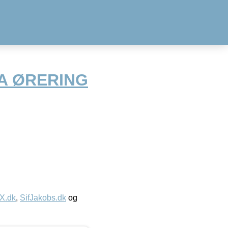
A ØRERING
IX.dk
,
SifJakobs.dk
og