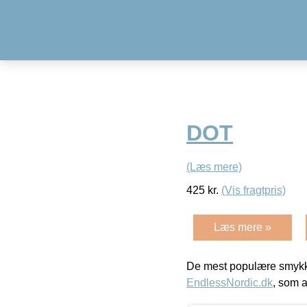
DOT
(Læs mere)
425
kr.
(Vis fragtpris)
Læs mere »
De mest populære smykk
EndlessNordic.dk
, som a