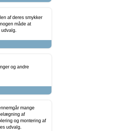
len af deres smykker
å nogen måde at
s udvalg.
inger og andre
gennemgår mange
 belægning af
olering og montering af
res udvalg.