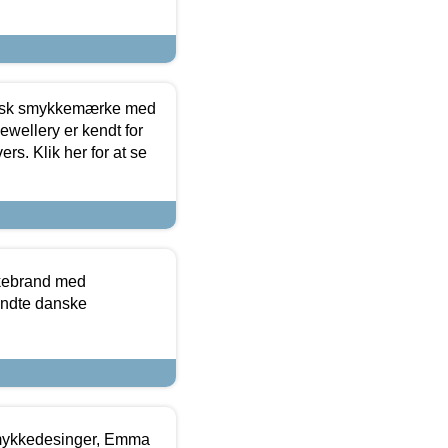
dansk smykkemærke med
ewellery er kendt for
ers. Klik her for at se
kkebrand med
ndte danske
mykkedesinger, Emma