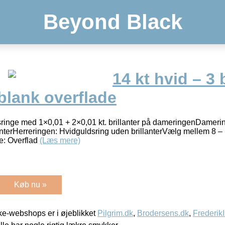
Beyond Black
14 kt hvid – 3 b
blank overflade
esringe med 1×0,01 + 2×0,01 kt. brillanter på dameringenDamer
lanterHerreringen: Hvidguldsring uden brillanterVælg mellem 8 
e: Overflad
(Læs mere)
Køb nu »
e-webshops er i øjeblikket
Pilgrim.dk
,
Brodersens.dk
,
Frederik