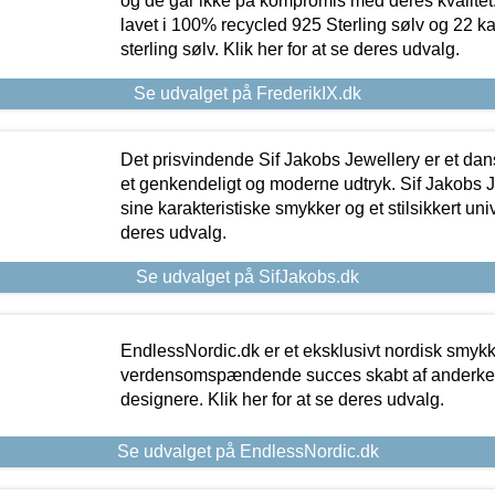
og de går ikke på kompromis med deres kvalitet.
lavet i 100% recycled 925 Sterling sølv og 22 k
sterling sølv. Klik her for at se deres udvalg.
Se udvalget på FrederikIX.dk
Det prisvindende Sif Jakobs Jewellery er et 
et genkendeligt og moderne udtryk. Sif Jakobs J
sine karakteristiske smykker og et stilsikkert univ
deres udvalg.
Se udvalget på SifJakobs.dk
EndlessNordic.dk er et eksklusivt nordisk smy
verdensomspændende succes skabt af anderke
designere. Klik her for at se deres udvalg.
Se udvalget på EndlessNordic.dk