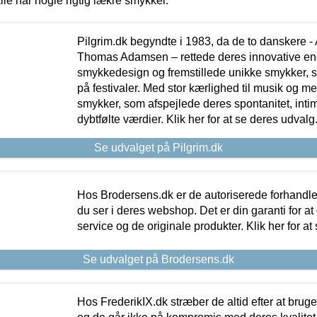
lle har nogle rigtig lækre smykker.
Pilgrim.dk begyndte i 1983, da de to danskere 
Thomas Adamsen – rettede deres innovative en
smykkedesign og fremstillede unikke smykker, 
på festivaler. Med stor kærlighed til musik og 
smykker, som afspejlede deres spontanitet, intimit
dybtfølte værdier. Klik her for at se deres udvalg
Se udvalget på Pilgrim.dk
Hos Brodersens.dk er de autoriserede forhandle
du ser i deres webshop. Det er din garanti for at
service og de originale produkter. Klik her for at
Se udvalget på Brodersens.dk
Hos FrederikIX.dk stræber de altid efter at bruge