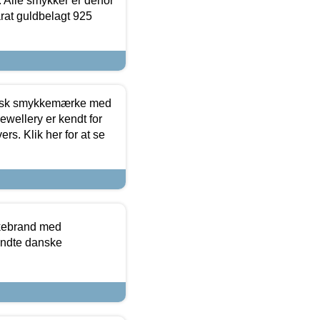
 Alle smykker er derfor
arat guldbelagt 925
dansk smykkemærke med
ewellery er kendt for
ers. Klik her for at se
kkebrand med
ndte danske