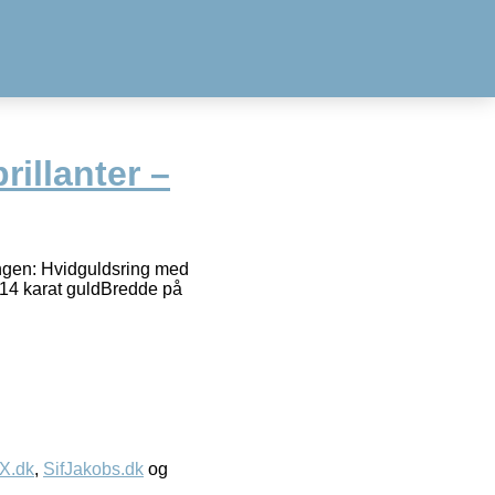
rillanter –
ingen: Hvidguldsring med
– 14 karat guldBredde på
IX.dk
,
SifJakobs.dk
og