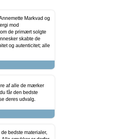
- Annemette Markvad og
ergi mod
som de primært solgte
mennesker skabte de
et og autenticitet; alle
.
re af alle de mærker
 du får den bedste
 se deres udvalg.
 de bedste materialer,