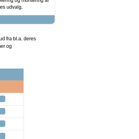
olering og montering af
res udvalg.
 fra bl.a. deres
mer og