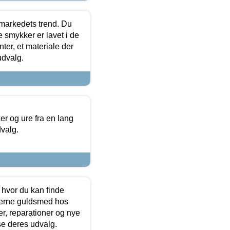
markedets trend. Du
e smykker er lavet i de
ter, et materiale der
udvalg.
 og ure fra en lang
dvalg.
 hvor du kan finde
terne guldsmed hos
r, reparationer og nye
se deres udvalg.