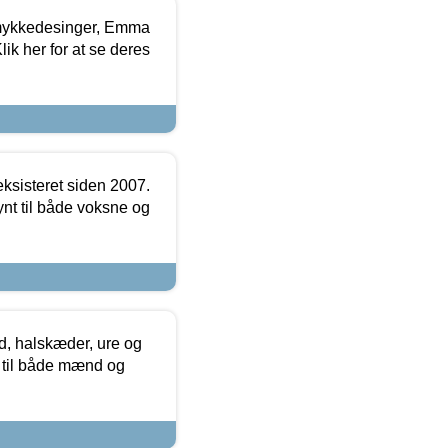
mykkedesinger, Emma
ik her for at se deres
ksisteret siden 2007.
nt til både voksne og
, halskæder, ure og
r til både mænd og