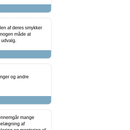
len af deres smykker
å nogen måde at
s udvalg.
inger og andre
gennemgår mange
 belægning af