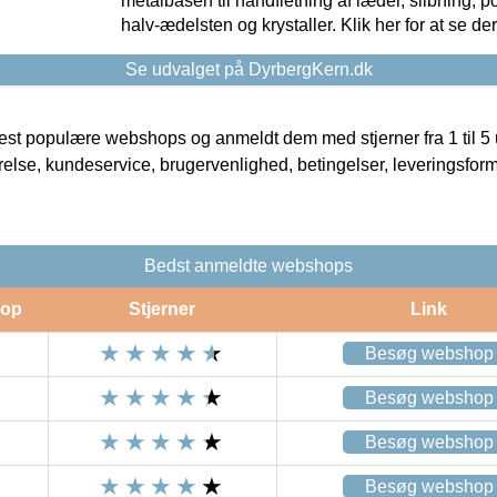
metalbasen til håndfletning af læder, slibning, p
halv-ædelsten og krystaller. Klik her for at se de
Se udvalget på DyrbergKern.dk
t populære webshops og anmeldt dem med stjerner fra 1 til 5 ud
rrelse, kundeservice, brugervenlighed, betingelser, leveringsfor
Bedst anmeldte webshops
op
Stjerner
Link
Besøg webshop
Besøg webshop
Besøg webshop
Besøg webshop