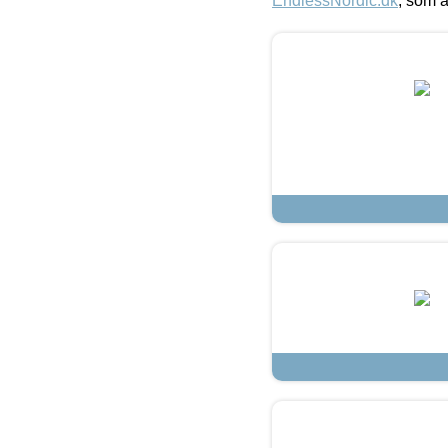
EndlessNordic.dk
, som a