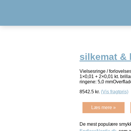
silkemat & 
Vielsesringe / forlovels
1×0,01 + 2×0,01 kt. bril
ringene: 5,0 mmOverflad
8542.5
kr.
(Vis fragtpris)
Læs mere »
De mest populære smykk