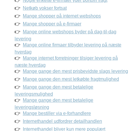
Nogle enkelte e-firmaer yder portofri fragt
Netkøb vokser fortsat
Mange shopper på internet webshops
Mange shopper på e-firmaer
Mange online webshops byder på dag-til-dag
levering
Mange online firmaer tilbyder levering på næste
hverdag
Mange internet forretninger tilsiger levering på
næste hverdag
Mange gange den mest prisbevidste slags levering
Mange gange den mest letkøbte fragtmulighed
Mange gange den mest betalelige
leveringsmulighed
Mange gange den mest betalelige
leveringsløsning
Mange bestiller via e-forhandlere
Internethandel udfordrer detailhandlen
Internethandel bliver kun mere populært