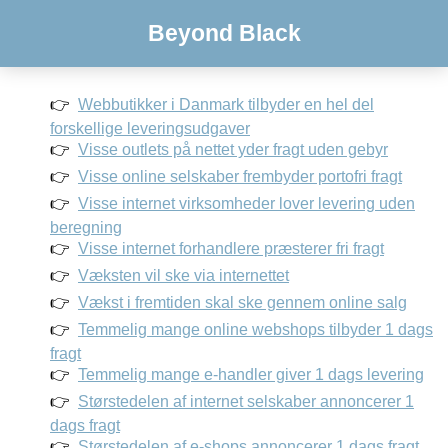
Beyond Black
Webbutikker i Danmark tilbyder en hel del
forskellige leveringsudgaver
Visse outlets på nettet yder fragt uden gebyr
Visse online selskaber frembyder portofri fragt
Visse internet virksomheder lover levering uden
beregning
Visse internet forhandlere præsterer fri fragt
Væksten vil ske via internettet
Vækst i fremtiden skal ske gennem online salg
Temmelig mange online webshops tilbyder 1 dags
fragt
Temmelig mange e-handler giver 1 dags levering
Størstedelen af internet selskaber annoncerer 1
dags fragt
Størstedelen af e-shops annoncerer 1 dags fragt