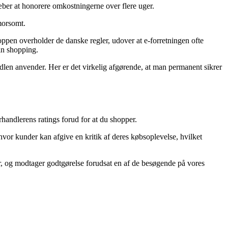
træber at honorere omkostningerne over flere uger.
morsomt.
pen overholder de danske regler, udover at e-forretningen ofte
in shopping.
dlen anvender. Her er det virkelig afgørende, at man permanent sikrer
rhandlerens ratings forud for at du shopper.
hvor kunder kan afgive en kritik af deres købsoplevelse, hvilket
r, og modtager godtgørelse forudsat en af de besøgende på vores