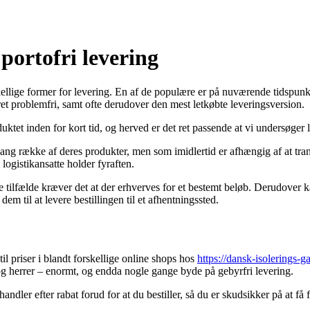
 portofri levering
skellige former for levering. En af de populære er på nuværende tidspunk
et problemfri, samt ofte derudover den mest letkøbte leveringsversion.
ktet inden for kort tid, og herved er det ret passende at vi undersøger
lang række af deres produkter, men som imidlertid er afhængig af at tra
 logistikansatte holder fyraften.
 tilfælde kræver det at der erhverves for et bestemt beløb. Derudover kan
m til at levere bestillingen til et afhentningssted.
e
til priser i blandt forskellige online shops hos
https://dansk-isolerings-g
 og herrer – enormt, og endda nogle gange byde på gebyrfri levering.
andler efter rabat forud for at du bestiller, så du er skudsikker på at få f