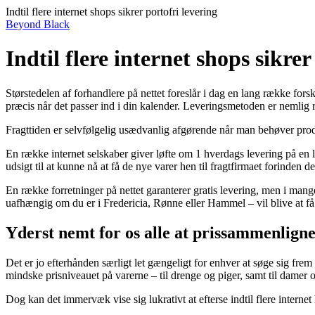
Indtil flere internet shops sikrer portofri levering
Beyond Black
Indtil flere internet shops sikrer
Størstedelen af forhandlere på nettet foreslår i dag en lang række for
præcis når det passer ind i din kalender. Leveringsmetoden er nemlig r
Fragttiden er selvfølgelig usædvanlig afgørende når man behøver produ
En række internet selskaber giver løfte om 1 hverdags levering på en 
udsigt til at kunne nå at få de nye varer hen til fragtfirmaet forinden de
En række forretninger på nettet garanterer gratis levering, men i mange
uafhængig om du er i Fredericia, Rønne eller Hammel – vil blive at få de
Yderst nemt for os alle at prissammenlign
Det er jo efterhånden særligt let gængeligt for enhver at søge sig frem 
mindske prisniveauet på varerne – til drenge og piger, samt til damer
Dog kan det immervæk vise sig lukrativt at efterse indtil flere internet h