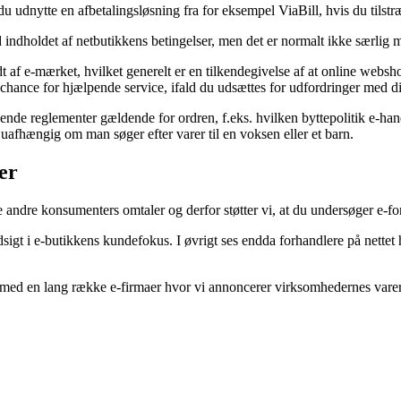
 du udnytte en afbetalingsløsning fra for eksempel ViaBill, hvis du tils
 indholdet af netbutikkens betingelser, men det er normalt ikke særlig 
 e-mærket, hvilket generelt er en tilkendegivelse af at online webshop
 chance for hjælpende service, ifald du udsættes for udfordringer med d
nde reglementer gældende for ordren, f.eks. hvilken byttepolitik e-han
uafhængig om man søger efter varer til en voksen eller et barn.
er
 andre konsumenters omtaler og derfor støtter vi, at du undersøger e-fo
dsigt i e-butikkens kundefokus. I øvrigt ses endda forhandlere på nettet 
n med en lang række e-firmaer hvor vi annoncerer virksomhedernes vare