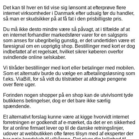
Det kan til hver en tid vise sig lønsomt at efterprøve flere
internet virksomheder i Danmark efter udsalg før du handler,
så man er skudsikker på at få fat i den prisbilligste pris.
Du må ikke desto mindre være så påvagt, at i tilfælde af at
en internet forhandler markedsfører varer for en salgspris
som anses for ubegribelig gunstig, er det undertiden være et
faresignal om en uoprigtig shop. Bestillinger med kort er dog
indbefattet af et regelsæt, hvilket sikrer køberen overfor
svindlende online selskaber.
Vi tilråder bestillinger med kort eller betalinger med mobilen.
Som et alternativ burde du vælge en afbetalingsløsning som
f.eks. ViaBill, for så vidt du tilstræber at afdrage pengene
over flere uger.
Forinden nogen shopper på en shop kan de utvivlsomt tyde
butikkens betingelser, dog er det bare ikke særlig
spændende.
Et alternativt forslag kunne være at kigge hvorvidt internet
forretningen er godkendt af e-mærket, da det er en sikkerhed
for at online firmaet lever op til de danske retningslinjer,
udover at webbutikken ofte føres tilsyn med af eksperter der