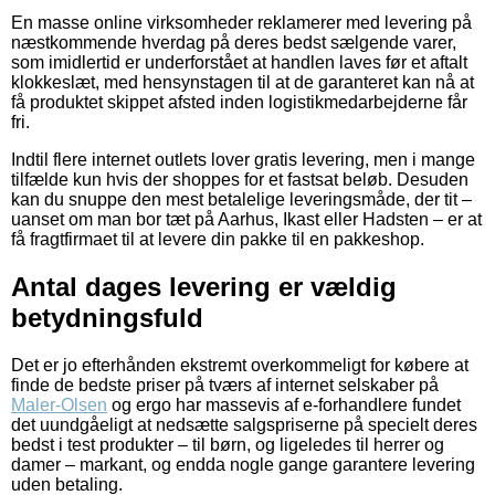
En masse online virksomheder reklamerer med levering på
næstkommende hverdag på deres bedst sælgende varer,
som imidlertid er underforstået at handlen laves før et aftalt
klokkeslæt, med hensynstagen til at de garanteret kan nå at
få produktet skippet afsted inden logistikmedarbejderne får
fri.
Indtil flere internet outlets lover gratis levering, men i mange
tilfælde kun hvis der shoppes for et fastsat beløb. Desuden
kan du snuppe den mest betalelige leveringsmåde, der tit –
uanset om man bor tæt på Aarhus, Ikast eller Hadsten – er at
få fragtfirmaet til at levere din pakke til en pakkeshop.
Antal dages levering er vældig
betydningsfuld
Det er jo efterhånden ekstremt overkommeligt for købere at
finde de bedste priser på tværs af internet selskaber på
Maler-Olsen
og ergo har massevis af e-forhandlere fundet
det uundgåeligt at nedsætte salgspriserne på specielt deres
bedst i test produkter – til børn, og ligeledes til herrer og
damer – markant, og endda nogle gange garantere levering
uden betaling.