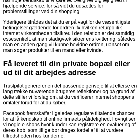
har nøje kendskab til vilkårene. Det giver dig lejlighed til
hjælpende service, for så vidt du udsættes for
problemstillinger ved din shopping.
Yderligere tilrådes det at du er på vagt for de væsentligste
betingelser gældende for ordren, fx hvilken returpolitik
internet virksomheden tilsikrer. I den relation er det samtidig
essesentielt, at man stadigvæk sikrer ens kvittering, således
man en anden gang vil kunne bevidne ordren, uanset om
man søger produkter til en mand eller kvinde.
Få leveret til din private bopæl eller
ud til dit arbejdes adresse
Trustpilot genererer en del passende genveje til at efterse en
lang række nuværende brugeres reflektioner og på grund af
dette stiller vi forslag om, at du verificerer internet shoppens
omtaler forud for at du køber.
Facebook fremskaffer ligeledes regulære tiltalende chancer
for at få kendskab til online firmaets pålidelighed. I øvrigt ser
vi nogle e-shops hvor kunder kan registrere en evaluering af
deres køb, som tillige bør drages fordel af til at vurdere
tilfredsheden hos kunderne.