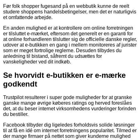
Før folk shopper fugesand på en webbutik kunne de reelt
studere shoppens handelsbetingelser, men det er naturligvis
et omfattende arbejde.
En anden mulighed er at kontrollere om online forretningen
er tilsluttet e-mærket, eftersom det generelt er en garanti for
at online forhandleren tilslutter sig de officielle danske regler,
udover at e-butikken en gang i mellem monitoreres af jurister
som er meget fortrolige reglerne. Desuden tilbydes du
anledning til bistand, såfremt du udsættes for
vanskeligheder ved dit indkøb.
Se hvorvidt e-butikken er e-mærke
godkendt
Trustpilot resulterer i super gode muligheder for at granske
ganske mange øvrige køberes ratings og herved foreslåes
det, at du beser internet virksomhedens vurderinger forinden
du bestiller.
Facebook tilbyder dig ligeledes forholdsvis solide løsninger
til at få en idé om internet forretningens popularitet. Tilmed er
der mange firmaer på nettet som giver kunderne mulighed