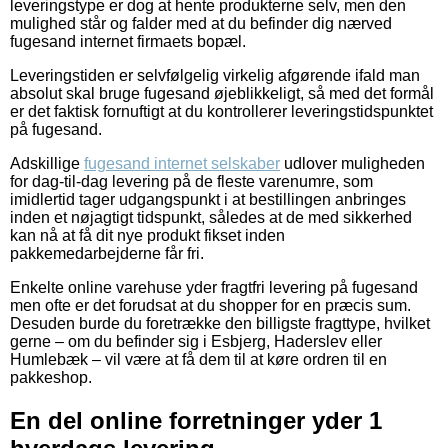
leveringstype er dog at hente produkterne selv, men den
mulighed står og falder med at du befinder dig nærved
fugesand internet firmaets bopæl.
Leveringstiden er selvfølgelig virkelig afgørende ifald man
absolut skal bruge fugesand øjeblikkeligt, så med det formål
er det faktisk fornuftigt at du kontrollerer leveringstidspunktet
på fugesand.
Adskillige
fugesand internet selskaber
udlover muligheden
for dag-til-dag levering på de fleste varenumre, som
imidlertid tager udgangspunkt i at bestillingen anbringes
inden et nøjagtigt tidspunkt, således at de med sikkerhed
kan nå at få dit nye produkt fikset inden
pakkemedarbejderne får fri.
Enkelte online varehuse yder fragtfri levering på fugesand
men ofte er det forudsat at du shopper for en præcis sum.
Desuden burde du foretrække den billigste fragttype, hvilket
gerne – om du befinder sig i Esbjerg, Haderslev eller
Humlebæk – vil være at få dem til at køre ordren til en
pakkeshop.
En del online forretninger yder 1