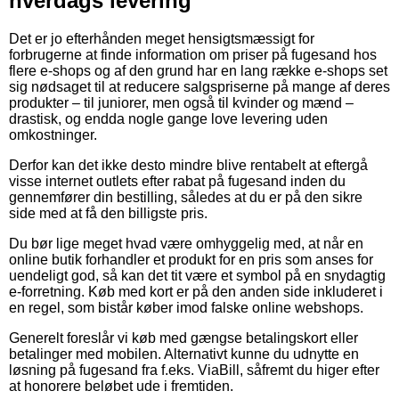
hverdags levering
Det er jo efterhånden meget hensigtsmæssigt for
forbrugerne at finde information om priser på fugesand hos
flere e-shops og af den grund har en lang række e-shops set
sig nødsaget til at reducere salgspriserne på mange af deres
produkter – til juniorer, men også til kvinder og mænd –
drastisk, og endda nogle gange love levering uden
omkostninger.
Derfor kan det ikke desto mindre blive rentabelt at eftergå
visse internet outlets efter rabat på fugesand inden du
gennemfører din bestilling, således at du er på den sikre
side med at få den billigste pris.
Du bør lige meget hvad være omhyggelig med, at når en
online butik forhandler et produkt for en pris som anses for
uendeligt god, så kan det tit være et symbol på en snydagtig
e-forretning. Køb med kort er på den anden side inkluderet i
en regel, som bistår køber imod falske online webshops.
Generelt foreslår vi køb med gængse betalingskort eller
betalinger med mobilen. Alternativt kunne du udnytte en
løsning på fugesand fra f.eks. ViaBill, såfremt du higer efter
at honorere beløbet ude i fremtiden.