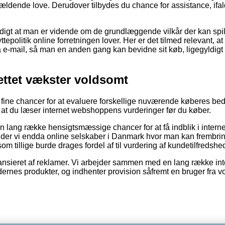
gældende love. Derudover tilbydes du chance for assistance, ifa
rdigt at man er vidende om de grundlæggende vilkår der kan spil
yttepolitik online forretningen lover. Her er det tilmed relevant, at
 e-mail, så man en anden gang kan bevidne sit køb, ligegyldigt
ttet vækster voldsomt
ske fine chancer for at evaluere forskellige nuværende køberes 
for, at du læser internet webshoppens vurderinger før du køber.
n lang række hensigtsmæssige chancer for at få indblik i intern
der vi endda online selskaber i Danmark hvor man kan frembr
m tillige burde drages fordel af til vurdering af kundetilfredshe
nsieret af reklamer. Vi arbejder sammen med en lang række inte
rnes produkter, og indhenter provision såfremt en bruger fra vo