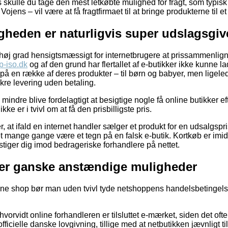
rs skulle du tage den mest letkøbte mulighed for fragt, som typis
ojens – vil være at få fragtfirmaet til at bringe produkterne til e
gheden er naturligvis super udslagsgi
i høj grad hensigtsmæssigt for internetbrugere at prissammenlign
tp-iso.dk
og af den grund har flertallet af e-butikker ikke kunne 
på en række af deres produkter – til børn og babyer, men ligeled
re levering uden betaling.
 mindre blive fordelagtigt at besigtige nogle få online butikker e
ke er i tvivl om at få den prisbilligste pris.
 at ifald en internet handler sælger et produkt for en udsalgspr
 mange gange være et tegn på en falsk e-butik. Kortkøb er imidl
stiger dig imod bedrageriske forhandlere på nettet.
erer ganske anstændige muligheder
line shop bør man uden tvivl tyde netshoppens handelsbetingelse
e hvorvidt online forhandleren er tilsluttet e-mærket, siden det ofte
ficielle danske lovgivning, tillige med at netbutikken jævnligt 