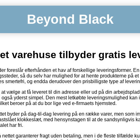
Beyond Black
net varehuse tilbyder gratis le
r foreslår efterhånden et hav af forskellige leveringsformer. E
steder, så du selv har mulighed for at hente produkterne på et v
 smertefri, og endda derudover den prisbilligste type af leverin
at vælge at få leveret til din adresse eller ud på din arbejdsplads
n også yderst simpel. Den mest letkøbte leveringsmulighed kan 
ilket beroer på at du bor lige ved e-firmaets hjemsted.
ttet byder på dag-til-dag levering på en række varer, men som imi
astslået klokkeslæt, med hensynstagen til at de sandsynligvis ka
let har fri.
å nettet garanterer fragt uden betaling, men i de fleste tilfælde 