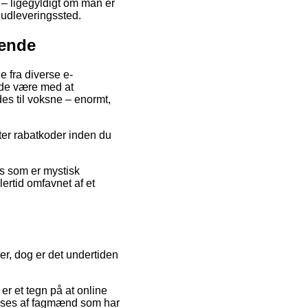
k – ligegyldigt om man er
t udleveringssted.
vende
e fra diverse e-
lade være med at
es til voksne – enormt,
fter rabatkoder inden du
is som er mystisk
ertid omfavnet af et
r, dog er det undertiden
 er et tegn på at online
tilses af fagmænd som har