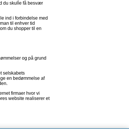
ld du skulle få besvær
le ind i forbindelse med
 man til enhver tid
 om du shopper til en
bedømmelser og på grund
et selskabets
inge en bedømmelse af
den.
rnet firmaer hvor vi
res website realiserer et