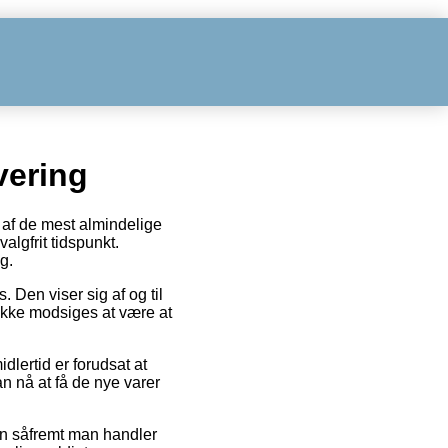
vering
n af de mest almindelige
algfrit tidspunkt.
g.
. Den viser sig af og til
ikke modsiges at være at
dlertid er forudsat at
n nå at få de nye varer
kun såfremt man handler