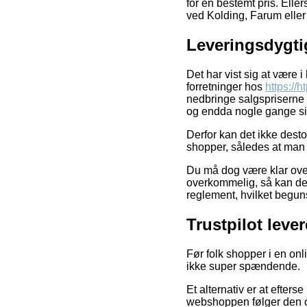
for en bestemt pris. Elle
ved Kolding, Farum eller V
Leveringsdygti
Det har vist sig at være 
forretninger hos
https://h
nedbringe salgspriserne 
og endda nogle gange sik
Derfor kan det ikke desto
shopper, således at man ik
Du må dog være klar over,
overkommelig, så kan det
reglement, hvilket begun
Trustpilot lev
Før folk shopper i en on
ikke super spændende.
Et alternativ er at efters
webshoppen følger den of