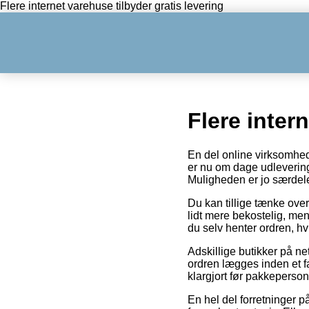
Flere internet varehuse tilbyder gratis levering
Flere inter
En del online virksomhede
er nu om dage udleverings
Muligheden er jo særdeles
Du kan tillige tænke over 
lidt mere bekostelig, me
du selv henter ordren, hv
Adskillige butikker på ne
ordren lægges inden et f
klargjort før pakkepersona
En hel del forretninger p