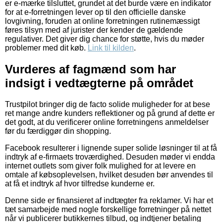
er e-mærke tilsluttet, grundet at det burde være en indikator
for at e-forretningen lever op til den officielle danske
lovgivning, foruden at online forretningen rutinemæssigt
føres tilsyn med af jurister der kender de gældende
regulativer. Det giver dig chance for støtte, hvis du møder
problemer med dit køb.
Link til kilden
.
Vurderes af fagmænd som har
indsigt i vedtægterne på området
Trustpilot bringer dig de facto solide muligheder for at bese
ret mange andre kunders reflektioner og på grund af dette er
det godt, at du verificerer online forretningens anmeldelser
før du færdiggør din shopping.
Facebook resulterer i lignende super solide løsninger til at få
indtryk af e-firmaets troværdighed. Desuden møder vi endda
internet outlets som giver folk mulighed for at levere en
omtale af købsoplevelsen, hvilket desuden bør anvendes til
at få et indtryk af hvor tilfredse kunderne er.
Denne side er finansieret af indtægter fra reklamer. Vi har et
tæt samarbejde med nogle forskellige forretninger på nettet
når vi publicerer butikkernes tilbud, og indtjener betaling