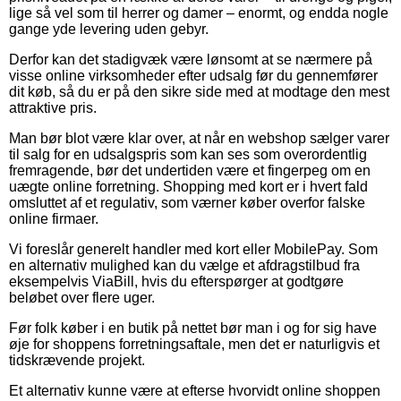
lige så vel som til herrer og damer – enormt, og endda nogle
gange yde levering uden gebyr.
Derfor kan det stadigvæk være lønsomt at se nærmere på
visse online virksomheder efter udsalg før du gennemfører
dit køb, så du er på den sikre side med at modtage den mest
attraktive pris.
Man bør blot være klar over, at når en webshop sælger varer
til salg for en udsalgspris som kan ses som overordentlig
fremragende, bør det undertiden være et fingerpeg om en
uægte online forretning. Shopping med kort er i hvert fald
omsluttet af et regulativ, som værner køber overfor falske
online firmaer.
Vi foreslår generelt handler med kort eller MobilePay. Som
en alternativ mulighed kan du vælge et afdragstilbud fra
eksempelvis ViaBill, hvis du efterspørger at godtgøre
beløbet over flere uger.
Før folk køber i en butik på nettet bør man i og for sig have
øje for shoppens forretningsaftale, men det er naturligvis et
tidskrævende projekt.
Et alternativ kunne være at efterse hvorvidt online shoppen