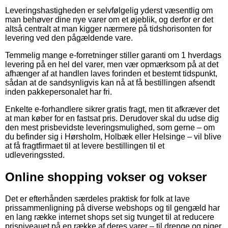
Leveringshastigheden er selvfølgelig yderst væsentlig om
man behøver dine nye varer om et øjeblik, og derfor er det
altså centralt at man kigger nærmere på tidshorisonten for
levering ved den pågældende vare.
Temmelig mange e-forretninger stiller garanti om 1 hverdags
levering på en hel del varer, men vær opmærksom på at det
afhænger af at handlen laves forinden et bestemt tidspunkt,
sådan at de sandsynligvis kan nå at få bestillingen afsendt
inden pakkepersonalet har fri.
Enkelte e-forhandlere sikrer gratis fragt, men tit afkræver det
at man køber for en fastsat pris. Derudover skal du udse dig
den mest prisbevidste leveringsmulighed, som gerne – om
du befinder sig i Hørsholm, Holbæk eller Helsinge – vil blive
at få fragtfirmaet til at levere bestillingen til et
udleveringssted.
Online shopping vokser og vokser
Det er efterhånden særdeles praktisk for folk at lave
prissammenligning på diverse webshops og til gengæld har
en lang række internet shops set sig tvunget til at reducere
prisniveauet på en række af deres varer – til drenge og piger,