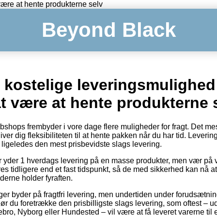
ære at hente produkterne selv
Beyond Black
 kostelige leveringsmulighed
t være at hente produkterne 
ebshops frembyder i vore dage flere muligheder for fragt. Det m
r dig fleksibiliteten til at hente pakken når du har tid. Levering
igeledes den mest prisbevidste slags levering.
er yder 1 hverdags levering på en masse produkter, men vær på v
 tidligere end et fast tidspunkt, så de med sikkerhed kan nå at 
derne holder fyraften.
nger byder på fragtfri levering, men undertiden under forudsætning 
ør du foretrække den prisbilligste slags levering, som oftest – 
ebro, Nyborg eller Hundested – vil være at få leveret varerne ti