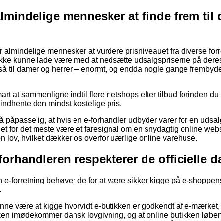
almindelige mennesker at finde frem til
or almindelige mennesker at vurdere prisniveauet fra diverse forr
ikke kunne lade være med at nedsætte udsalgspriserne på deres v
så til damer og herrer – enormt, og endda nogle gange frembyd
art at sammenligne indtil flere netshops efter tilbud forinden d
t indhente den mindst kostelige pris.
å påpasselig, at hvis en e-forhandler udbyder varer for en udsal
de det for det meste være et faresignal om en snydagtig online w
i en lov, hvilket dækker os overfor uærlige online varehuse.
-forhandleren respekterer de officielle d
en e-forretning behøver de for at være sikker kigge på e-shoppens
.
ne være at kigge hvorvidt e-butikken er godkendt af e-mærket, g
kken imødekommer dansk lovgivning, og at online butikken løben