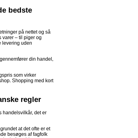
 de bedste
etninger på nettet og så
arer – til piger og
e levering uden
u gennemfører din handel,
gspris som virker
ebshop. Shopping med kort
anske regler
 handelsvilkår, det er
rundet at det ofte er et
de besøges af fagfolk