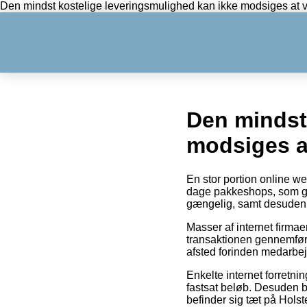
Den mindst kostelige leveringsmulighed kan ikke modsiges at v
Den mindst
modsiges a
En stor portion online w
dage pakkeshops, som give
gængelig, samt desuden l
Masser af internet firma
transaktionen gennemføres
afsted forinden medarbej
Enkelte internet forretni
fastsat beløb. Desuden b
befinder sig tæt på Holst