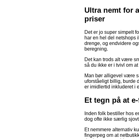
Ultra nemt for 
priser
Det er jo super simpelt f
har en hel del netshops 
drenge, og endvidere og
beregning.
Det kan trods alt være sm
så du ikke er i tvivl om a
Man bør alligevel være s
uforståeligt billig, bur
er imidlertid inkluderet 
Et tegn på at e
Inden folk bestiller hos 
dog ofte ikke særlig sjovt
Et nemmere alternativ kun
fingerpeg om at netbuti