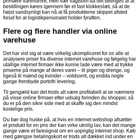
primære varenumre, men vær vagtsom da det betinges af at
bestillingen køres igennem før et fast klokkeslæt, så at de
højst sandsynligt kan nå at få produkterne skippet afsted
forud for at logistikpersonalet holder fyraften.
Flere og flere handler via online
varehuse
Det har vist sig at være virkelig ukompliceret for os alle at
analysere priser fra diverse internet varehuse og følgelig har
utallige internet firmaer ikke kunne lade være med at trykke
priserne på mange af deres varer – til piger og drenge, og
ligeså til mænd og kvinder – voldsomt, og endda nogle
gange frembyde portofri levering.
Til gengæld kan det trods alt være profitabelt at se nærmere
på visse online firmaer efter udsalg forinden du shopper, så
du er på den sikre side med at skaffe sig den mindst
kostelige pris.
Du bør dog huske på, at hvis en internet webshop afsætter
et produkt for en pris der kan virke utrolig lav, kan det mange
gange være et faresignal om en uoprigtig internet shop. Køb
med gængse betalingskort er trods alt dækket ind under en