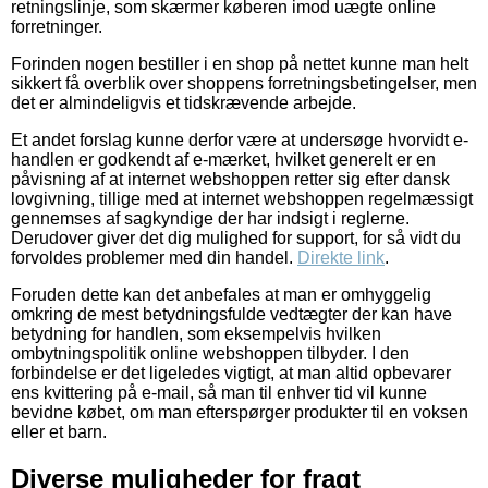
retningslinje, som skærmer køberen imod uægte online
forretninger.
Forinden nogen bestiller i en shop på nettet kunne man helt
sikkert få overblik over shoppens forretningsbetingelser, men
det er almindeligvis et tidskrævende arbejde.
Et andet forslag kunne derfor være at undersøge hvorvidt e-
handlen er godkendt af e-mærket, hvilket generelt er en
påvisning af at internet webshoppen retter sig efter dansk
lovgivning, tillige med at internet webshoppen regelmæssigt
gennemses af sagkyndige der har indsigt i reglerne.
Derudover giver det dig mulighed for support, for så vidt du
forvoldes problemer med din handel.
Direkte link
.
Foruden dette kan det anbefales at man er omhyggelig
omkring de mest betydningsfulde vedtægter der kan have
betydning for handlen, som eksempelvis hvilken
ombytningspolitik online webshoppen tilbyder. I den
forbindelse er det ligeledes vigtigt, at man altid opbevarer
ens kvittering på e-mail, så man til enhver tid vil kunne
bevidne købet, om man efterspørger produkter til en voksen
eller et barn.
Diverse muligheder for fragt