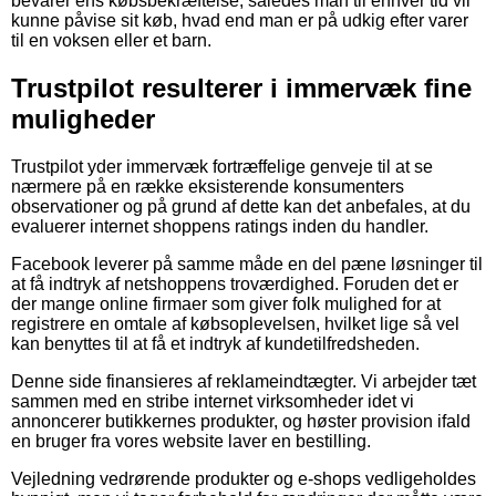
bevarer ens købsbekræftelse, således man til enhver tid vil
kunne påvise sit køb, hvad end man er på udkig efter varer
til en voksen eller et barn.
Trustpilot resulterer i immervæk fine
muligheder
Trustpilot yder immervæk fortræffelige genveje til at se
nærmere på en række eksisterende konsumenters
observationer og på grund af dette kan det anbefales, at du
evaluerer internet shoppens ratings inden du handler.
Facebook leverer på samme måde en del pæne løsninger til
at få indtryk af netshoppens troværdighed. Foruden det er
der mange online firmaer som giver folk mulighed for at
registrere en omtale af købsoplevelsen, hvilket lige så vel
kan benyttes til at få et indtryk af kundetilfredsheden.
Denne side finansieres af reklameindtægter. Vi arbejder tæt
sammen med en stribe internet virksomheder idet vi
annoncerer butikkernes produkter, og høster provision ifald
en bruger fra vores website laver en bestilling.
Vejledning vedrørende produkter og e-shops vedligeholdes