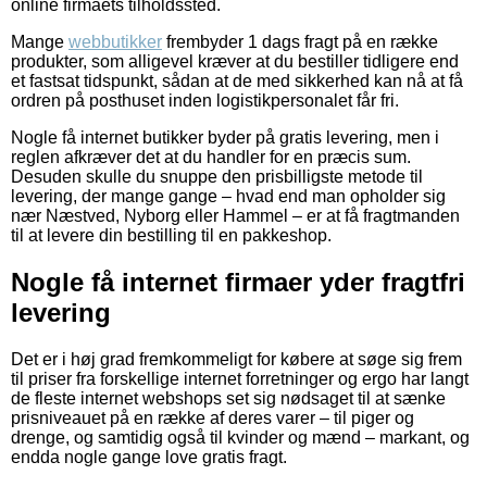
online firmaets tilholdssted.
Mange
webbutikker
frembyder 1 dags fragt på en række
produkter, som alligevel kræver at du bestiller tidligere end
et fastsat tidspunkt, sådan at de med sikkerhed kan nå at få
ordren på posthuset inden logistikpersonalet får fri.
Nogle få internet butikker byder på gratis levering, men i
reglen afkræver det at du handler for en præcis sum.
Desuden skulle du snuppe den prisbilligste metode til
levering, der mange gange – hvad end man opholder sig
nær Næstved, Nyborg eller Hammel – er at få fragtmanden
til at levere din bestilling til en pakkeshop.
Nogle få internet firmaer yder fragtfri
levering
Det er i høj grad fremkommeligt for købere at søge sig frem
til priser fra forskellige internet forretninger og ergo har langt
de fleste internet webshops set sig nødsaget til at sænke
prisniveauet på en række af deres varer – til piger og
drenge, og samtidig også til kvinder og mænd – markant, og
endda nogle gange love gratis fragt.