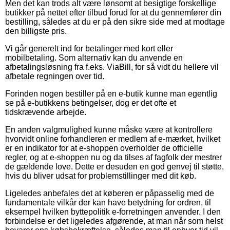
Men det kan trods alt være lønsomt at besigtige forskellige
butikker på nettet efter tilbud forud for at du gennemfører din
bestilling, således at du er på den sikre side med at modtage
den billigste pris.
Vi går generelt ind for betalinger med kort eller
mobilbetaling. Som alternativ kan du anvende en
afbetalingsløsning fra f.eks. ViaBill, for så vidt du hellere vil
afbetale regningen over tid.
Forinden nogen bestiller på en e-butik kunne man egentlig
se på e-butikkens betingelser, dog er det ofte et
tidskrævende arbejde.
En anden valgmulighed kunne måske være at kontrollere
hvorvidt online forhandleren er medlem af e-mærket, hvilket
er en indikator for at e-shoppen overholder de officielle
regler, og at e-shoppen nu og da tilses af fagfolk der mestrer
de gældende love. Dette er desuden en god genvej til støtte,
hvis du bliver udsat for problemstillinger med dit køb.
Ligeledes anbefales det at køberen er påpasselig med de
fundamentale vilkår der kan have betydning for ordren, til
eksempel hvilken byttepolitik e-forretningen anvender. I den
forbindelse er det ligeledes afgørende, at man når som helst