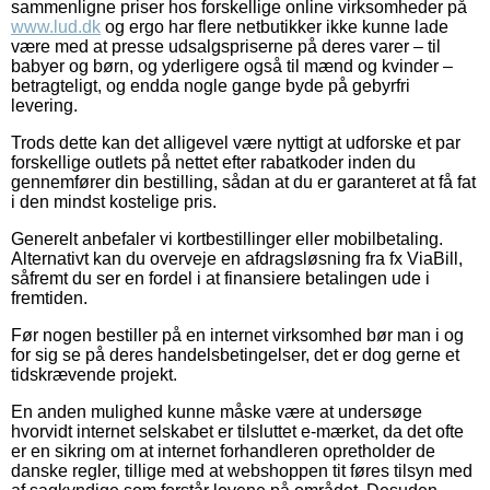
sammenligne priser hos forskellige online virksomheder på
www.lud.dk
og ergo har flere netbutikker ikke kunne lade
være med at presse udsalgspriserne på deres varer – til
babyer og børn, og yderligere også til mænd og kvinder –
betragteligt, og endda nogle gange byde på gebyrfri
levering.
Trods dette kan det alligevel være nyttigt at udforske et par
forskellige outlets på nettet efter rabatkoder inden du
gennemfører din bestilling, sådan at du er garanteret at få fat
i den mindst kostelige pris.
Generelt anbefaler vi kortbestillinger eller mobilbetaling.
Alternativt kan du overveje en afdragsløsning fra fx ViaBill,
såfremt du ser en fordel i at finansiere betalingen ude i
fremtiden.
Før nogen bestiller på en internet virksomhed bør man i og
for sig se på deres handelsbetingelser, det er dog gerne et
tidskrævende projekt.
En anden mulighed kunne måske være at undersøge
hvorvidt internet selskabet er tilsluttet e-mærket, da det ofte
er en sikring om at internet forhandleren opretholder de
danske regler, tillige med at webshoppen tit føres tilsyn med