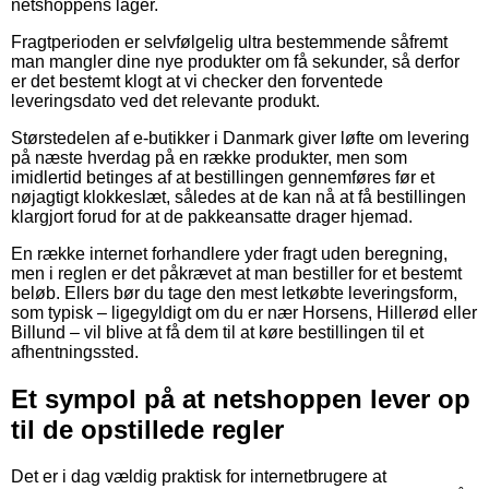
netshoppens lager.
Fragtperioden er selvfølgelig ultra bestemmende såfremt
man mangler dine nye produkter om få sekunder, så derfor
er det bestemt klogt at vi checker den forventede
leveringsdato ved det relevante produkt.
Størstedelen af e-butikker i Danmark giver løfte om levering
på næste hverdag på en række produkter, men som
imidlertid betinges af at bestillingen gennemføres før et
nøjagtigt klokkeslæt, således at de kan nå at få bestillingen
klargjort forud for at de pakkeansatte drager hjemad.
En række internet forhandlere yder fragt uden beregning,
men i reglen er det påkrævet at man bestiller for et bestemt
beløb. Ellers bør du tage den mest letkøbte leveringsform,
som typisk – ligegyldigt om du er nær Horsens, Hillerød eller
Billund – vil blive at få dem til at køre bestillingen til et
afhentningssted.
Et sympol på at netshoppen lever op
til de opstillede regler
Det er i dag vældig praktisk for internetbrugere at