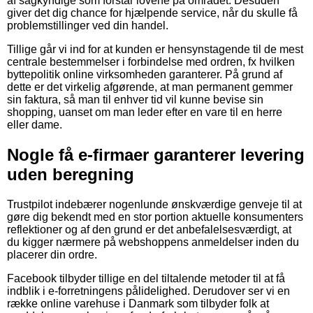
af sagkyndige som forstår lovene på området. Desuden
giver det dig chance for hjælpende service, når du skulle få
problemstillinger ved din handel.
Tillige går vi ind for at kunden er hensynstagende til de mest
centrale bestemmelser i forbindelse med ordren, fx hvilken
byttepolitik online virksomheden garanterer. På grund af
dette er det virkelig afgørende, at man permanent gemmer
sin faktura, så man til enhver tid vil kunne bevise sin
shopping, uanset om man leder efter en vare til en herre
eller dame.
Nogle få e-firmaer garanterer levering
uden beregning
Trustpilot indebærer nogenlunde ønskværdige genveje til at
gøre dig bekendt med en stor portion aktuelle konsumenters
reflektioner og af den grund er det anbefalelsesværdigt, at
du kigger nærmere på webshoppens anmeldelser inden du
placerer din ordre.
Facebook tilbyder tillige en del tiltalende metoder til at få
indblik i e-forretningens pålidelighed. Derudover ser vi en
række online varehuse i Danmark som tilbyder folk at