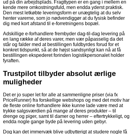
ud på din arbejdsplads. Fragttypen er en gang i mellem en
kende mere omkostningsfuld, men endda yderst praktisk.
Den mest letkøbte leveringsform er unægtelig at du selv
henter varerne, som jo nødvendiggør at du fysisk befinder
dig med kort afstand til e-forretningens bopæl.
Adskillige e-forhandlere frembyder dag-til-dag levering på
en lang række af deres varer, men vær påpasselig da det
står og falder med at bestillingen fuldbyrdes forud for et
konkret tidspunkt, så at de højst sandsynligt kan nå at få
bestillingen ekspederet forinden logistikpersonalet holder
fyraften.
Trustpilot tilbyder absolut ærlige
muligheder
Det er jo super let for alle at sammenligne priser (via fx
PriceRunner) fra forskellige webshops og med det motiv har
de fleste online forhandlere ikke kunne lade være med at
trykke salgsværdien på mange af deres produkter – til
drenge og piger, samt til damer og herrer – eftertrykkeligt, og
endda nogle gange byde på levering uden gebyr.
Dog kan det immervæk blive udbytterigt at studere nogle få