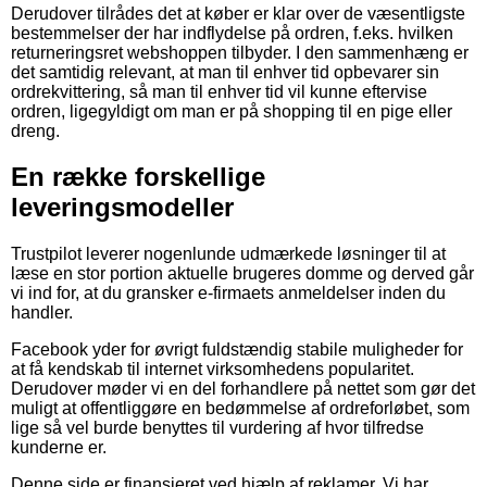
Derudover tilrådes det at køber er klar over de væsentligste
bestemmelser der har indflydelse på ordren, f.eks. hvilken
returneringsret webshoppen tilbyder. I den sammenhæng er
det samtidig relevant, at man til enhver tid opbevarer sin
ordrekvittering, så man til enhver tid vil kunne eftervise
ordren, ligegyldigt om man er på shopping til en pige eller
dreng.
En række forskellige
leveringsmodeller
Trustpilot leverer nogenlunde udmærkede løsninger til at
læse en stor portion aktuelle brugeres domme og derved går
vi ind for, at du gransker e-firmaets anmeldelser inden du
handler.
Facebook yder for øvrigt fuldstændig stabile muligheder for
at få kendskab til internet virksomhedens popularitet.
Derudover møder vi en del forhandlere på nettet som gør det
muligt at offentliggøre en bedømmelse af ordreforløbet, som
lige så vel burde benyttes til vurdering af hvor tilfredse
kunderne er.
Denne side er finansieret ved hjælp af reklamer. Vi har