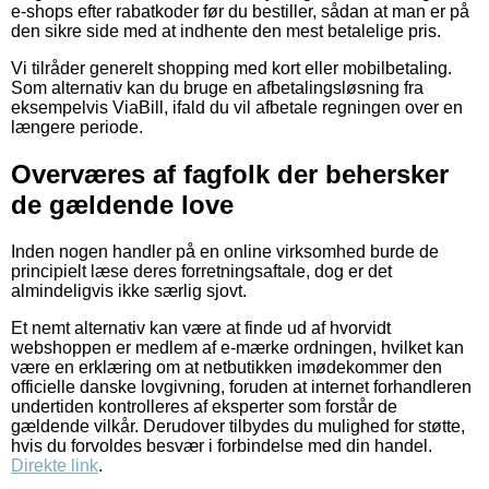
e-shops efter rabatkoder før du bestiller, sådan at man er på
den sikre side med at indhente den mest betalelige pris.
Vi tilråder generelt shopping med kort eller mobilbetaling.
Som alternativ kan du bruge en afbetalingsløsning fra
eksempelvis ViaBill, ifald du vil afbetale regningen over en
længere periode.
Overværes af fagfolk der behersker
de gældende love
Inden nogen handler på en online virksomhed burde de
principielt læse deres forretningsaftale, dog er det
almindeligvis ikke særlig sjovt.
Et nemt alternativ kan være at finde ud af hvorvidt
webshoppen er medlem af e-mærke ordningen, hvilket kan
være en erklæring om at netbutikken imødekommer den
officielle danske lovgivning, foruden at internet forhandleren
undertiden kontrolleres af eksperter som forstår de
gældende vilkår. Derudover tilbydes du mulighed for støtte,
hvis du forvoldes besvær i forbindelse med din handel.
Direkte link
.