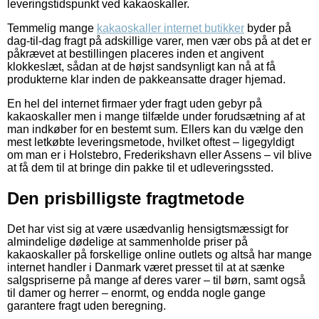
leveringstidspunkt ved kakaoskaller.
Temmelig mange
kakaoskaller internet butikker
byder på
dag-til-dag fragt på adskillige varer, men vær obs på at det er
påkrævet at bestillingen placeres inden et angivent
klokkeslæt, sådan at de højst sandsynligt kan nå at få
produkterne klar inden de pakkeansatte drager hjemad.
En hel del internet firmaer yder fragt uden gebyr på
kakaoskaller men i mange tilfælde under forudsætning af at
man indkøber for en bestemt sum. Ellers kan du vælge den
mest letkøbte leveringsmetode, hvilket oftest – ligegyldigt
om man er i Holstebro, Frederikshavn eller Assens – vil blive
at få dem til at bringe din pakke til et udleveringssted.
Den prisbilligste fragtmetode
Det har vist sig at være usædvanlig hensigtsmæssigt for
almindelige dødelige at sammenholde priser på
kakaoskaller på forskellige online outlets og altså har mange
internet handler i Danmark været presset til at at sænke
salgspriserne på mange af deres varer – til børn, samt også
til damer og herrer – enormt, og endda nogle gange
garantere fragt uden beregning.