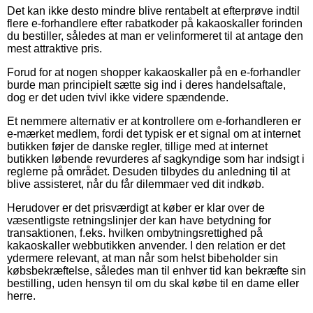
Det kan ikke desto mindre blive rentabelt at efterprøve indtil
flere e-forhandlere efter rabatkoder på kakaoskaller forinden
du bestiller, således at man er velinformeret til at antage den
mest attraktive pris.
Forud for at nogen shopper kakaoskaller på en e-forhandler
burde man principielt sætte sig ind i deres handelsaftale,
dog er det uden tvivl ikke videre spændende.
Et nemmere alternativ er at kontrollere om e-forhandleren er
e-mærket medlem, fordi det typisk er et signal om at internet
butikken føjer de danske regler, tillige med at internet
butikken løbende revurderes af sagkyndige som har indsigt i
reglerne på området. Desuden tilbydes du anledning til at
blive assisteret, når du får dilemmaer ved dit indkøb.
Herudover er det prisværdigt at køber er klar over de
væsentligste retningslinjer der kan have betydning for
transaktionen, f.eks. hvilken ombytningsrettighed på
kakaoskaller webbutikken anvender. I den relation er det
ydermere relevant, at man når som helst bibeholder sin
købsbekræftelse, således man til enhver tid kan bekræfte sin
bestilling, uden hensyn til om du skal købe til en dame eller
herre.