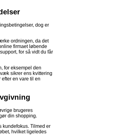
delser
ningsbetingelser, dog er
rke ordningen, da det
 online firmaet løbende
support, for så vidt du får
en, for eksempel den
gvæk sikrer ens kvittering
efter en vare til en
ovgivning
 øvrige brugeres
gør din shopping.
ns kundefokus. Tilmed er
øbet, hvilket ligeledes