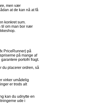
mre, men vær
sådan at de kan nå at få
r en konkret sum.
n til om man bor nær
pakkeshop.
a fx PriceRunner) på
gspriserne på mange af
garantere portofri fragt.
 du placerer ordren, så
der virker umådelig
ger er trods alt
ng kan du udnytte en
stningerne ude i