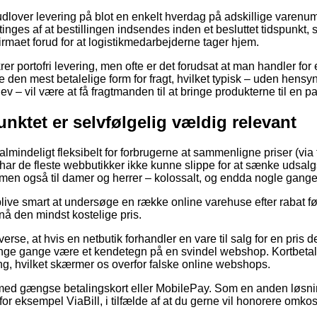
dlover levering på blot en enkelt hverdag på adskillige varenu
ges af at bestillingen indsendes inden et besluttet tidspunkt, 
tfirmaet forud for at logistikmedarbejderne tager hjem.
krer portofri levering, men ofte er det forudsat at man handler fo
 den mest betalelige form for fragt, hvilket typisk – uden hensy
lev – vil være at få fragtmanden til at bringe produkterne til en 
nktet er selvfølgelig vældig relevant
ualmindeligt fleksibelt for forbrugerne at sammenligne priser (vi
har de fleste webbutikker ikke kunne slippe for at sænke udsal
r, men også til damer og herrer – kolossalt, og endda nogle gange 
ve smart at undersøge en række online varehuse efter rabat før
pnå den mindst kostelige pris.
erse, at hvis en netbutik forhandler en vare til salg for en pris 
ange gange være et kendetegn på en svindel webshop. Kortbetalin
ing, hvilket skærmer os overfor falske online webshops.
 med gængse betalingskort eller MobilePay. Som en anden løsni
 for eksempel ViaBill, i tilfælde af at du gerne vil honorere omko