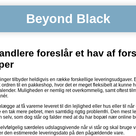
Beyond Black
andlere foreslår et hav af fors
per
tninger tilbyder heldigvis en række forskellige leveringsudgaver
t ordren til en pakkeshop, hvor det er meget fleksibelt at kunne
 kalender. Muligheden er nemlig ret overkommelig, samt oftest ti
nér.
ægge at få varerne leveret til din lejlighed eller hus eller til når
e en tak mere pebret, men samtidig rigtig problemfri. Den mest le
en selv, som dog står og falder med at du har bopæl nær online b
selvfølgelig særdeles udslagsgivende når vi står og skal bruge v
rser den estimerede leveringsdato på den pågældende vare.