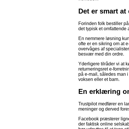
Det er smart at
Forinden folk bestiller p
det typisk et omfattende 
En nemmere løsning kunn
ofte er en sikring om at e
overvåges af specialister 
besvær med din ordre.
Yderligere tilråder vi at
returneringsret e-forretni
på e-mail, således man i 
voksen eller et barn.
En erklæring om
Trustpilot medfører en l
meninger og derved fores
Facebook præsterer lignen
der faktisk online selska