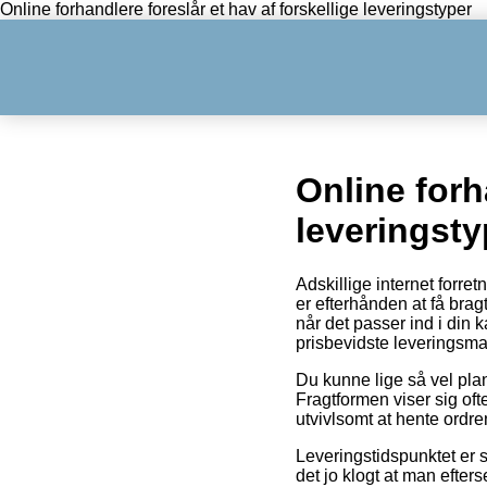
Online forhandlere foreslår et hav af forskellige leveringstyper
Online forh
leveringsty
Adskillige internet forre
er efterhånden at få brag
når det passer ind i din
prisbevidste leveringsma
Du kunne lige så vel planl
Fragtformen viser sig oft
utvivlsomt at hente ordr
Leveringstidspunktet er 
det jo klogt at man efte