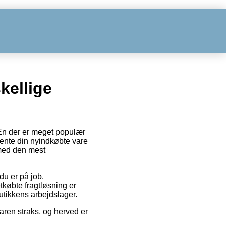
kellige
. En der er meget populær
 hente din nyindkøbte vare
lmed den mest
 du er på job.
tkøbte fragtløsning er
utikkens arbejdslager.
aren straks, og herved er