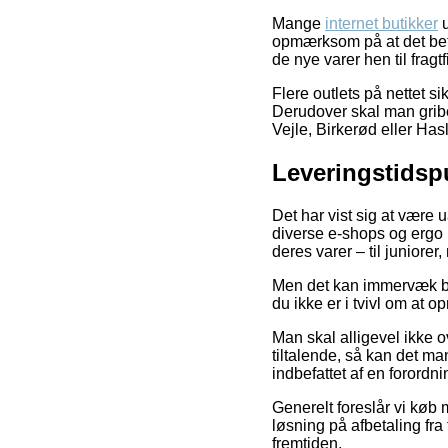
Mange
internet butikker
u
opmærksom på at det betin
de nye varer hen til frag
Flere outlets på nettet si
Derudover skal man gribe
Vejle, Birkerød eller Has
Leveringstidspu
Det har vist sig at være 
diverse e-shops og ergo 
deres varer – til juniore
Men det kan immervæk bli
du ikke er i tvivl om at o
Man skal alligevel ikke ov
tiltalende, så kan det m
indbefattet af en forordn
Generelt foreslår vi køb
løsning på afbetaling fra
fremtiden.