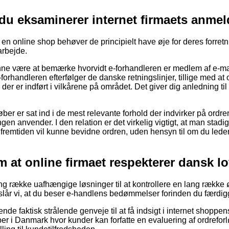
 du eksaminerer internet firmaets anmel
å en online shop behøver de principielt have øje for deres forret
arbejde.
e være at bemærke hvorvidt e-forhandleren er medlem af e-mæ
-forhandleren efterfølger de danske retningslinjer, tillige med at
der er indført i vilkårene på området. Det giver dig anledning til 
 køber er sat ind i de mest relevante forhold der indvirker på ordr
ngen anvender. I den relation er det virkelig vigtigt, at man stadi
fremtiden vil kunne bevidne ordren, uden hensyn til om du leder 
 at online firmaet respekterer dansk l
ang række uafhængige løsninger til at kontrollere en lang række
lår vi, at du beser e-handlens bedømmelser forinden du færdig
de faktisk strålende genveje til at få indsigt i internet shoppe
ber i Danmark hvor kunder kan forfatte en evaluering af ordreforl