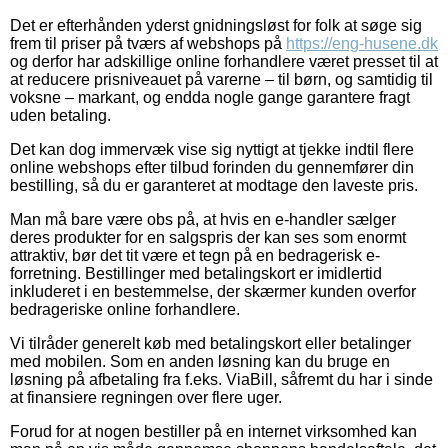
Det er efterhånden yderst gnidningsløst for folk at søge sig
frem til priser på tværs af webshops på
https://eng-husene.dk
og derfor har adskillige online forhandlere været presset til at
at reducere prisniveauet på varerne – til børn, og samtidig til
voksne – markant, og endda nogle gange garantere fragt
uden betaling.
Det kan dog immervæk vise sig nyttigt at tjekke indtil flere
online webshops efter tilbud forinden du gennemfører din
bestilling, så du er garanteret at modtage den laveste pris.
Man må bare være obs på, at hvis en e-handler sælger
deres produkter for en salgspris der kan ses som enormt
attraktiv, bør det tit være et tegn på en bedragerisk e-
forretning. Bestillinger med betalingskort er imidlertid
inkluderet i en bestemmelse, der skærmer kunden overfor
bedrageriske online forhandlere.
Vi tilråder generelt køb med betalingskort eller betalinger
med mobilen. Som en anden løsning kan du bruge en
løsning på afbetaling fra f.eks. ViaBill, såfremt du har i sinde
at finansiere regningen over flere uger.
Forud for at nogen bestiller på en internet virksomhed kan