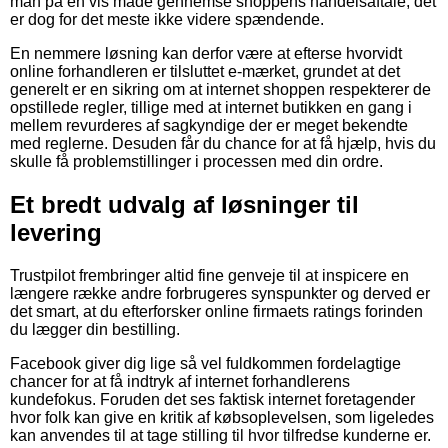
man på en vis måde gennemse shoppens handelsaftale, det
er dog for det meste ikke videre spændende.
En nemmere løsning kan derfor være at efterse hvorvidt
online forhandleren er tilsluttet e-mærket, grundet at det
generelt er en sikring om at internet shoppen respekterer de
opstillede regler, tillige med at internet butikken en gang i
mellem revurderes af sagkyndige der er meget bekendte
med reglerne. Desuden får du chance for at få hjælp, hvis du
skulle få problemstillinger i processen med din ordre.
Et bredt udvalg af løsninger til
levering
Trustpilot frembringer altid fine genveje til at inspicere en
længere række andre forbrugeres synspunkter og derved er
det smart, at du efterforsker online firmaets ratings forinden
du lægger din bestilling.
Facebook giver dig lige så vel fuldkommen fordelagtige
chancer for at få indtryk af internet forhandlerens
kundefokus. Foruden det ses faktisk internet foretagender
hvor folk kan give en kritik af købsoplevelsen, som ligeledes
kan anvendes til at tage stilling til hvor tilfredse kunderne er.