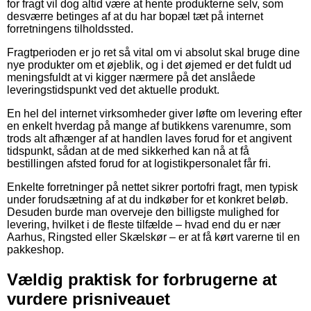
for fragt vil dog altid være at hente produkterne selv, som
desværre betinges af at du har bopæl tæt på internet
forretningens tilholdssted.
Fragtperioden er jo ret så vital om vi absolut skal bruge dine
nye produkter om et øjeblik, og i det øjemed er det fuldt ud
meningsfuldt at vi kigger nærmere på det anslåede
leveringstidspunkt ved det aktuelle produkt.
En hel del internet virksomheder giver løfte om levering efter
en enkelt hverdag på mange af butikkens varenumre, som
trods alt afhænger af at handlen laves forud for et angivent
tidspunkt, sådan at de med sikkerhed kan nå at få
bestillingen afsted forud for at logistikpersonalet får fri.
Enkelte forretninger på nettet sikrer portofri fragt, men typisk
under forudsætning af at du indkøber for et konkret beløb.
Desuden burde man overveje den billigste mulighed for
levering, hvilket i de fleste tilfælde – hvad end du er nær
Aarhus, Ringsted eller Skælskør – er at få kørt varerne til en
pakkeshop.
Vældig praktisk for forbrugerne at
vurdere prisniveauet