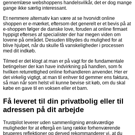
gennemlæse webshoppens handelsvilkår, det er dog mange
gange ikke særlig interessant.
Et nemmere alternativ kan være at se hvorvidt online
shoppen er e-mærket, eftersom det generelt er et bevis på at
e-shoppen følger de danske love, foruden at online firmaet
hyppigt efterses af specialister der har megen viden om
lovene på området. Desuden tilbydes du mulighed for at
blive hjulpet, når du skulle få vanskeligheder i processen
med dit indkøb.
Tilmed er det klogt at man er på vagt for de fundamentale
betingelser der kan have indvirkning på handlen, som fx
hvilken returrettighed online forhandleren anvender. Her er
det virkelig vigtigt, at man til enhver tid gemmer ens faktura,
så man når som helst vil kunne bevise sit køb, om du skal
købe en gave til en voksen eller et barn.
Få leveret til din privatbolig eller til
adressen på dit arbejde
Trustpilot leverer uden sammenligning ønskværdige
muligheder for at eftergå en lang række forhenværende
brugeres reflektioner og derved rekommanderer vi, at du