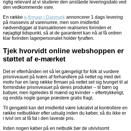
rigtig relevant at vi studerer den anslåede leveringsdato ved
den vedkommende vare.
En række
e-firmaer i Danmark
annoncerer 1 dags levering
på massevis af varenumre, men som imidlertid
nødvendiggør at transaktionen realiseres forinden et
nøjagtigt tidspunkt, så at de garanteret kan nå at få ordren
klar forinden lagerpersonalet holder fyraften.
Tjek hvorvidt online webshoppen er
støttet af e-mærket
Det er efterhånden ret så let gængeligt for folk at vurdere
prisniveauet på tværs af forhandlere på nettet og med det
motiv har en lang række firmaer på nettet set sig tvunget til at
formindske prisniveauet på deres produkter – til børn og
babyer, men ligeledes til mænd og kvinder – eftertrykkeligt,
og endda nogle gange præstere gratis fragt.
Til gengæld kan det imidlertid være lukrativt at kontrollere en
række netbutikker efter udsalg inden du køber, så du ikke er
i tvivl om at få fat i den laveste pris.
Inden nogen køber på en netbutik bør de utvivlsomt