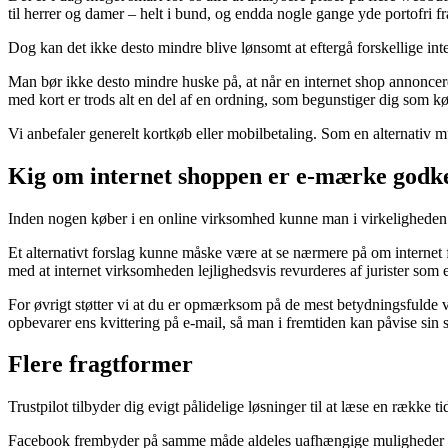
til herrer og damer – helt i bund, og endda nogle gange yde portofri fr
Dog kan det ikke desto mindre blive lønsomt at eftergå forskellige inte
Man bør ikke desto mindre huske på, at når en internet shop annoncerer
med kort er trods alt en del af en ordning, som begunstiger dig som k
Vi anbefaler generelt kortkøb eller mobilbetaling. Som en alternativ mu
Kig om internet shoppen er e-mærke godk
Inden nogen køber i en online virksomhed kunne man i virkeligheden b
Et alternativt forslag kunne måske være at se nærmere på om internet f
med at internet virksomheden lejlighedsvis revurderes af jurister som 
For øvrigt støtter vi at du er opmærksom på de mest betydningsfulde ve
opbevarer ens kvittering på e-mail, så man i fremtiden kan påvise sin
Flere fragtformer
Trustpilot tilbyder dig evigt pålidelige løsninger til at læse en række
Facebook frembyder på samme måde aldeles uafhængige muligheder for a