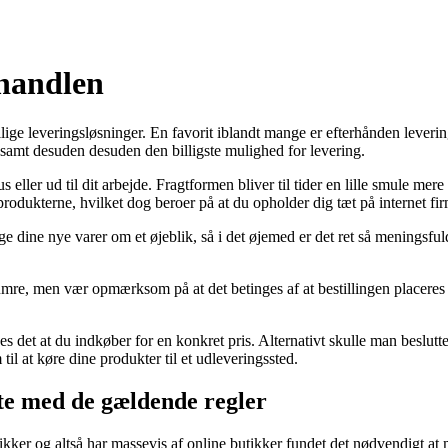
lhandlen
llige leveringsløsninger. En favorit iblandt mange er efterhånden leverin
l, samt desuden desuden den billigste mulighed for levering.
s eller ud til dit arbejde. Fragtformen bliver til tider en lille smule m
produkterne, hvilket dog beroer på at du opholder dig tæt på internet fir
ruge dine nye varer om et øjeblik, så i det øjemed er det ret så meningsf
mre, men vær opmærksom på at det betinges af at bestillingen placeres i
.
 det at du indkøber for en konkret pris. Alternativt skulle man beslutte
il at køre dine produkter til et udleveringssted.
te med de gældende regler
tikker og altså har massevis af online butikker fundet det nødvendigt at 