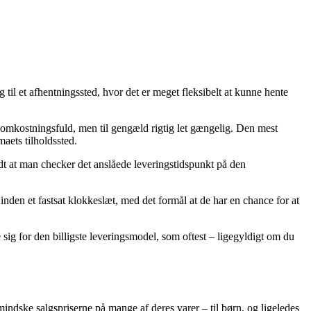
g til et afhentningssted, hvor det er meget fleksibelt at kunne hente
ere omkostningsfuld, men til gengæld rigtig let gængelig. Den mest
maets tilholdssted.
uldt at man checker det anslåede leveringstidspunkt på den
nden et fastsat klokkeslæt, med det formål at de har en chance for at
 sig for den billigste leveringsmodel, som oftest – ligegyldigt om du
mindske salgspriserne på mange af deres varer – til børn, og ligeledes