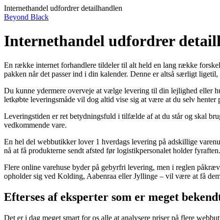
Internethandel udfordrer detailhandlen
Beyond Black
Internethandel udfordrer detai
En række internet forhandlere tildeler til alt held en lang række forske
pakken når det passer ind i din kalender. Denne er altså særligt ligeti
Du kunne ydermere overveje at vælge levering til din lejlighed eller hu
letkøbte leveringsmåde vil dog altid vise sig at være at du selv henter 
Leveringstiden er ret betydningsfuld i tilfælde af at du står og skal b
vedkommende vare.
En hel del webbutikker lover 1 hverdags levering på adskillige varenu
nå at få produkterne sendt afsted før logistikpersonalet holder fyraften
Flere online varehuse byder på gebyrfri levering, men i reglen påkræves
opholder sig ved Kolding, Aabenraa eller Jyllinge – vil være at få dem t
Efterses af eksperter som er meget bekend
Det er i dag meget smart for os alle at analysere priser på flere webbu