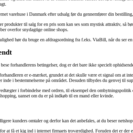
agt.
rnet varehuse i Danmark efter udsalg før du gennemfører din bestilling, 
 produkter til salg for en pris som kan ses som mystisk attraktiv, så bø
øber overfor snydagtige online shops.
lighed bør du bruge en afdragsordning fra f.eks. ViaBill, når du ser en 
endt
ese forhandlerens betingelser, dog er det bare ikke specielt ophidsend
orhandleren er e-mærket, grundet at det skulle være et signal om at int
er inde i bestemmelserne på området. Desuden tilbydes du genvej til sup
dtægter i forbindelse med ordren, til eksempel den ombytningspolitik e-ha
 shopping, uanset om du er på indkøb til en mand eller kvinde.
 tidligere kunders omtaler og derfor kan det anbefales, at du beser nets
t få et kig ind i internet firmaets troværdighed. Foruden det er der 