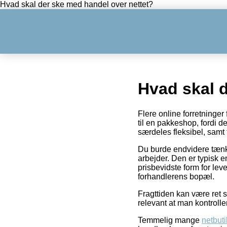
Hvad skal der ske med handel over nettet?
Hvad skal 
Flere online forretninger 
til en pakkeshop, fordi det
særdeles fleksibel, samt 
Du burde endvidere tænke 
arbejder. Den er typisk 
prisbevidste form for lev
forhandlerens bopæl.
Fragttiden kan være ret s
relevant at man kontrol
Temmelig mange
netbuti