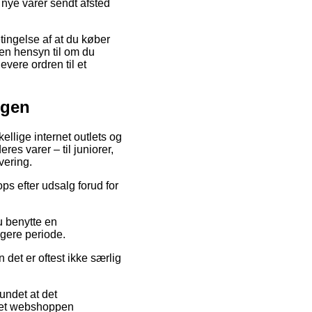
e nye varer sendt afsted
tingelse af at du køber
uden hensyn til om du
levere ordren til et
ngen
ellige internet outlets og
res varer – til juniorer,
vering.
ps efter udsalg forud for
u benytte en
ngere periode.
det er oftest ikke særlig
undet at det
rnet webshoppen