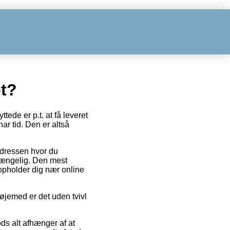
et?
tede er p.t. at få leveret
har tid. Den er altså
 adressen hvor du
 gængelig. Den mest
u opholder dig nær online
 øjemed er det uden tvivl
ds alt afhænger af at