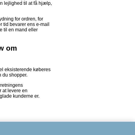
lejlighed til at få hjælp,
dning for ordren, for
r tid bevarer ens e-mail
 til en mand eller
ow om
del eksisterende køberes
n du shopper.
rretningens
 at levere en
r glade kunderne er.