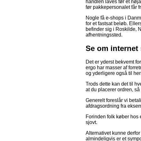
handlen laves før et nøja
før pakkepersonalet får fr
Nogle få e-shops i Danma
for et fastsat beløb. Ell
befinder sig i Roskilde, Ny
afhentningssted.
Se om internet
Det er yderst bekvemt for
ergo har masser af forretn
og yderligere også til he
Trods dette kan det til h
at du placerer ordren, så
Generelt foreslår vi bet
afdragsordning fra eksem
Forinden folk køber hos e
sjovt.
Alternativet kunne derfor
almindeligvis er et symp