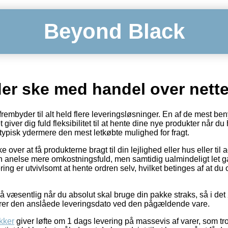
Beyond Black
der ske med handel over nett
frembyder til alt held flere leveringsløsninger. En af de mest benyt
 giver dig fuld fleksibilitet til at hente dine nye produkter når du 
typisk ydermere den mest letkøbte mulighed for fragt.
over at få produkterne bragt til din lejlighed eller hus eller til
en anelse mere omkostningsfuld, men samtidig ualmindeligt let
ering er utvivlsomt at hente ordren selv, hvilket betinges af at d
å væsentlig når du absolut skal bruge din pakke straks, så i det
lerer den anslåede leveringsdato ved den pågældende vare.
kker
giver løfte om 1 dags levering på massevis af varer, som tro