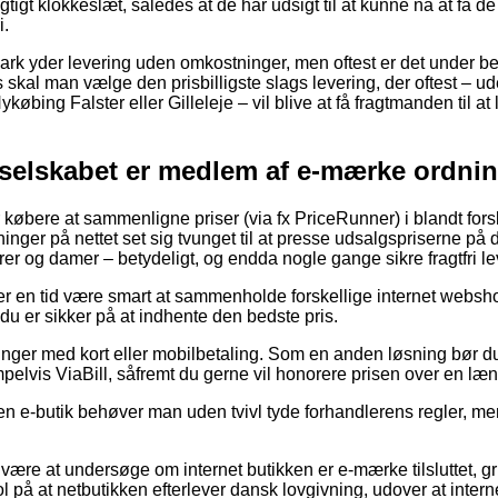
gtigt klokkeslæt, således at de har udsigt til at kunne nå at få d
i.
rk yder levering uden omkostninger, men oftest er det under be
ers skal man vælge den prisbilligste slags levering, der oftest – 
købing Falster eller Gilleleje – vil blive at få fragtmanden til at 
 selskabet er medlem af e-mærke ordni
 købere at sammenligne priser (via fx PriceRunner) i blandt forsk
inger på nettet set sig tvunget til at presse udsalgspriserne på de
rrer og damer – betydeligt, og endda nogle gange sikre fragtfri le
ver en tid være smart at sammenholde forskellige internet websho
 du er sikker på at indhente den bedste pris.
alinger med kort eller mobilbetaling. Som en anden løsning bør d
pelvis ViaBill, såfremt du gerne vil honorere prisen over en læ
n e-butik behøver man uden tvivl tyde forhandlerens regler, men 
 være at undersøge om internet butikken er e-mærke tilsluttet, gr
ol på at netbutikken efterlever dansk lovgivning, udover at inte