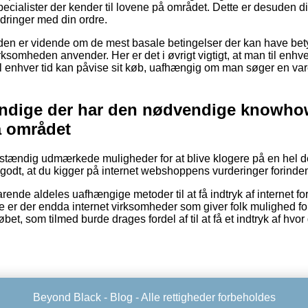
pecialister der kender til lovene på området. Dette er desuden din 
rdringer med din ordre.
unden er vidende om de mest basale betingelser der kan have bety
ksomheden anvender. Her er det i øvrigt vigtigt, at man til enhve
il enhver tid kan påvise sit køb, uafhængig om man søger en vare
kyndige der har den nødvendige knowh
å området
uldstændig udmærkede muligheder for at blive klogere på en hel 
odt, at du kigger på internet webshoppens vurderinger forinde
ende aldeles uafhængige metoder til at få indtryk af internet fo
e er der endda internet virksomheder som giver folk mulighed for
et, som tilmed burde drages fordel af til at få et indtryk af hvo
Beyond Black -
Blog
- Alle rettigheder forbeholdes