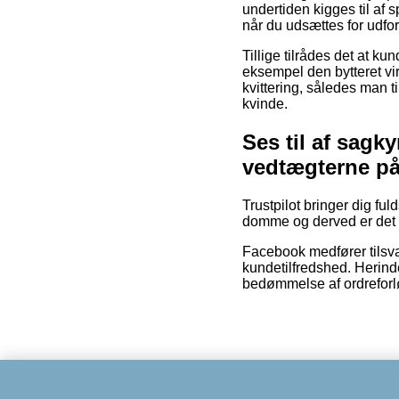
undertiden kigges til af s
når du udsættes for udfo
Tillige tilrådes det at k
eksempel den bytteret vir
kvittering, således man t
kvinde.
Ses til af sag
vedtægterne p
Trustpilot bringer dig f
domme og derved er det g
Facebook medfører tilsvar
kundetilfredshed. Herind
bedømmelse af ordreforløb