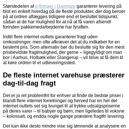
Størstedelen af
e-firmaer i Danmark
garanterer levering på
blot en enkelt hverdag på de fleste produkter, der dog beroer
på at ordren aflægges tidligere end et besluttet tidspunkt,
sådan at de har mulighed for at nå at få varen afsendt
forinden pakkemedarbejderne har fyraften.
Indtil flere internet outlets garanterer fragt uden
omkostninger, men ofte afkræver det at du indkøber for en
bestemt pris. Som alternativ bør du beslutte sig for den mest
prisbevidste fragtmulighed, der gerne – ligegyldigt om man
bor i Aarhus, Holbæk eller Slangerup – vil blive at få dem til
at køre ordren til et udleveringssted.
De fleste internet varehuse præsterer
dag-til-dag fragt
Det er jo ret problemfrit for enhver at finde de bedste priser i
blandt flere internet forretninger og herved har en hel del
internet outlets set sig tvunget til at trykke udsalgspriserne
på deres varer – til babyer og børn, men ligeledes til voksne
– kolossalt, og endda nogle gange præstere fragtfri levering.
Det kan ikke desto mindre vise sig lønnende at analysere en