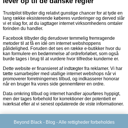
lever op til de danske regler
Trustpilot tilbyder dig relativt gunstige chancer for at tyde en
lang række eksisterende køberes vurderinger og derved slår
vi et slag for, at du iagttager internet virksomhedens omtaler
forinden du handler.
Facebook tilbyder dig derudover temmelig fremragende
metoder til at få en idé om internet webshoppens
pålidelighed. Foruden det ses en række e-butikker hvor du
kan formulere en bedømmelse af ordreforløbet, som også
burde tages i brug til at vurdere hvor tilfredse kunderne er.
Dette website er finansieret af indtægter fra reklamer. Vi har
tætte samarbejder med utallige internet webshops når vi
promoverer forretningernes tilbud, og indkasserer honorar
når en bruger fra vores side gennemfører en ordre.
Data omkring tilbud og internet handler ajourføres hyppigt,
men der tages forbehold for korrektioner der potentielt er
iværksat efter at vi senest opdaterede de viste informationer.
Beyond Black -
Blog
- Alle rettigheder forbeholdes