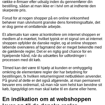
række e-firmaer efter udsalg inden du gennemfører din
bestilling, sådan at man ikke er i tvivl om at indhente den
skarpeste pris.
Forud for at nogen shopper på en online virksomhed
behøver man utvivlsomt granske dens forretningsaftale, det
er dog gerne et omfattende arbejde.
Et alternativ kan være at kontrollere om internet shoppen er
medlem af e-mærket, hvilket typisk er et signal om at internet
shoppen opfylder de danske regler, og at online shoppen
løbende overværes af fagmænd der er meget bekendte med
de gældende regler. Det er en rigtig god chance for en
hjælpende hånd, når du udsættes for udfordringer i
processen med dit køb.
Tilmed kan det være til hjælp at kunden er omhyggelig
omkring de elementære regler der har betydning for
bestillingen, fx hvilken returneringsret netbutikken anvender.
På grund af dette er det også afgørende, at man permanent
bevarer ens ordremail, så man når som helst kan bevidne sit
køb, ligegyldigt om man skal købe til en dame eller herre.
En indikation om at webshoppen