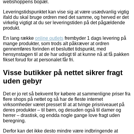
webshoppens bopæl.
Leveringstidspunktet kan vise sig at være usædvanlig vigtig
ifald du skal bruge ordren med det samme, og herved er det
virkelig vigtigt at du ser leveringstiden på det pågældende
produkt.
En lang række
online outlets
frembyder 1 dags levering på
mange produkter, som trods alt påkræver at ordren
gennemføres forinden et besluttet tidspunkt, med
hensynstagen til at de har udsigt til at kunne nå at få pakken
fikset forud for at personalet får fri.
Visse butikker på nettet sikrer fragt
uden gebyr
Det er jo ret så bekvemt for købere at sammenligne priser fra
flere shops på nettet og så har de fleste internet
virksomheder været presset til at at tvinge prisniveauet på
deres produkter – til børn, og desuden også til damer og
herrer – drastisk, og endda nogle gange love fragt uden
beregning.
Derfor kan det ikke desto mindre være indbringende at