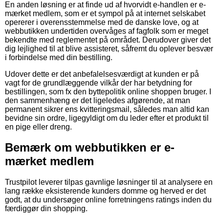
En anden løsning er at finde ud af hvorvidt e-handlen er e-
mærket medlem, som er et sympol på at internet selskabet
opererer i overensstemmelse med de danske love, og at
webbutikken undertiden overvåges af fagfolk som er meget
bekendte med reglementet på området. Derudover giver det
dig lejlighed til at blive assisteret, såfremt du oplever besvær
i forbindelse med din bestilling.
Udover dette er det anbefalelsesværdigt at kunden er på
vagt for de grundlæggende vilkår der har betydning for
bestillingen, som fx den byttepolitik online shoppen bruger. I
den sammenhæng er det ligeledes afgørende, at man
permanent sikrer ens kvitteringsmail, således man altid kan
bevidne sin ordre, ligegyldigt om du leder efter et produkt til
en pige eller dreng.
Bemærk om webbutikken er e-
mærket medlem
Trustpilot leverer tilpas gavnlige løsninger til at analysere en
lang række eksisterende kunders domme og herved er det
godt, at du undersøger online forretningens ratings inden du
færdiggør din shopping.