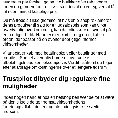
studere et par forskellige online butikker efter rabatkoder
inden du gennemfører dit køb, således at du er tryg ved at få
fat i den mindst kostelige pris.
Du må trods alt ikke glemme, at hvis en e-shop reklamerer
deres produkter til salg for en udsalgspris som kan virke
usædvanlig overkommelig, kan det ofte være et symbol på
en uærlig e-butik. Handler med kort er dog en del af en
orden, der passer på en overfor uoprigtige internet
virksomheder.
Vi anbefaler køb med betalingskort eller betalinger med
mobilen. Som et alternativ burde du overveje et
afbetalingstilbud som eksempelvis ViaBill, såfremt du higer
efter at afdrage omkostningerne over et længere tidsrum.
Trustpilot tilbyder dig regulære fine
muligheder
Inden nogen handler hos en netshop behøver de for at være
på den sikre side gennemgå virksomhedens
forretningsaftale, det er dog almindeligvis ikke særlig
morsomt.