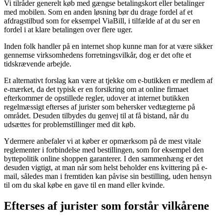
Vi tilråder generelt køb med gængse betalingskort eller betalinger
med mobilen. Som en anden løsning bør du drage fordel af et
afdragstilbud som for eksempel ViaBill, i tilfælde af at du ser en
fordel i at klare betalingen over flere uger.
Inden folk handler på en internet shop kunne man for at være sikker
gennemse virksomhedens forretningsvilkår, dog er det ofte et
tidskrævende arbejde.
Et alternativt forslag kan være at tjekke om e-butikken er medlem af
e-mærket, da det typisk er en forsikring om at online firmaet
efterkommer de opstillede regler, udover at internet butikken
regelmæssigt efterses af jurister som behersker vedtægterne på
området. Desuden tilbydes du genvej til at få bistand, når du
udsættes for problemstillinger med dit køb.
Ydermere anbefaler vi at køber er opmærksom på de mest vitale
reglementer i forbindelse med bestillingen, som for eksempel den
byttepolitik online shoppen garanterer. I den sammenhæng er det
desuden vigtigt, at man når som helst beholder ens kvittering på e-
mail, således man i fremtiden kan påvise sin bestilling, uden hensyn
til om du skal købe en gave til en mand eller kvinde.
Efterses af jurister som forstår vilkårene