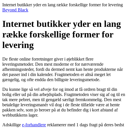
Internet butikker yder en lang række forskellige former for levering
Beyond Black
Internet butikker yder en lang
række forskellige former for
levering
De fleste online forretninger giver i øjeblikket flere
leveringsmetoder. Den mest moderne er for nærværende
afhentningssteder, fordi du dermed nemt kan hente produkterne når
det passer ind i din kalender. Fragtmetoden er altså meget let
gængelig, og ofte endda den billigste leveringsmetode.
Du kunne lige så vel afveje for og imod at få ordren bragt til din
bolig eller ud på din arbejdsplads. Fragtmetoden viser sig af og til en
tak mere pebret, men til gengæld særligt fremkommelig. Den mest
betalelige leveringsmanér vil dog i de fleste tilfælde være at hente
pakken selv, som jo beroer på at du befinder dig i kort afstand af
webbutikkens lager.
Adskillige
e-forhandlere
reklamerer med 1 dags fragt på deres bedst