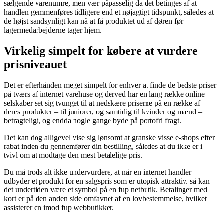
sælgende varenumre, men vær påpasselig da det betinges af at
handlen gemmenføres tidligere end et nøjagtigt tidspunkt, således at
de højst sandsynligt kan nå at få produktet ud af døren før
lagermedarbejderne tager hjem.
Virkelig simpelt for købere at vurdere
prisniveauet
Det er efterhånden meget simpelt for enhver at finde de bedste priser
på tværs af internet varehuse og derved har en lang række online
selskaber set sig tvunget til at nedskære priserne på en række af
deres produkter – til juniorer, og samtidig til kvinder og mænd –
betragteligt, og endda nogle gange byde på portofri fragt.
Det kan dog alligevel vise sig lønsomt at granske visse e-shops efter
rabat inden du gennemfører din bestilling, således at du ikke er i
tvivl om at modtage den mest betalelige pris.
Du må trods alt ikke undervurdere, at når en internet handler
udbyder et produkt for en salgspris som er utopisk attraktiv, så kan
det undertiden være et symbol på en fup netbutik. Betalinger med
kort er på den anden side omfavnet af en lovbestemmelse, hvilket
assisterer en imod fup webbutikker.