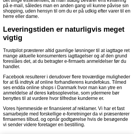
det tillige essesentielt, at man stadig bevarer ens kvittering
på e-mail, således man en anden gang vil kunne påvise sin
shopping, uden hensyn til om du er på udkig efter varer til en
herre eller dame.
Leveringstiden er naturligvis meget
vigtig
Trustpilot præsterer altid gavnlige løsninger til at iagttage ret
mange aktuelle konsumenters iagttagelser og af den grund
foreslåes det, at du betragter e-firmaets anmeldelser før du
handler.
Facebook resulterer i derudover flere troværdige muligheder
for at få indtryk af online forhandlerens kundefokus. Tilmed
ses endda online shops i Danmark hvor man kan ytre en
anmeldelse af deres købsoplevelse, som ydermere bør
benyttes til at vurdere hvor tilfredse kunderne er.
Vores hjemmeside er finansieret af reklamer. Vi har et fast
samarbejde med forskellige e-forretninger da vi præsenterer
firmaernes tilbud, og opnår godtgørelse hvis de besøgende
vi sender videre foretager en bestilling.