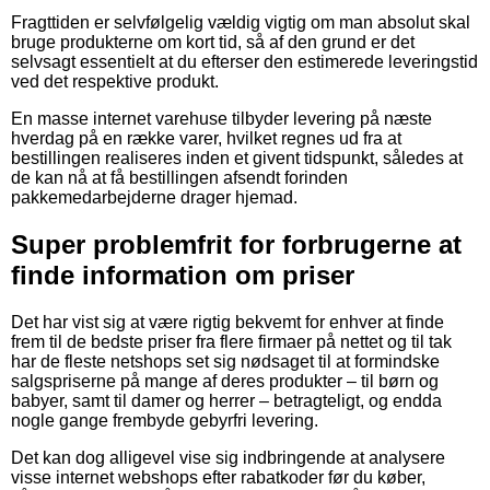
Fragttiden er selvfølgelig vældig vigtig om man absolut skal
bruge produkterne om kort tid, så af den grund er det
selvsagt essentielt at du efterser den estimerede leveringstid
ved det respektive produkt.
En masse internet varehuse tilbyder levering på næste
hverdag på en række varer, hvilket regnes ud fra at
bestillingen realiseres inden et givent tidspunkt, således at
de kan nå at få bestillingen afsendt forinden
pakkemedarbejderne drager hjemad.
Super problemfrit for forbrugerne at
finde information om priser
Det har vist sig at være rigtig bekvemt for enhver at finde
frem til de bedste priser fra flere firmaer på nettet og til tak
har de fleste netshops set sig nødsaget til at formindske
salgspriserne på mange af deres produkter – til børn og
babyer, samt til damer og herrer – betragteligt, og endda
nogle gange frembyde gebyrfri levering.
Det kan dog alligevel vise sig indbringende at analysere
visse internet webshops efter rabatkoder før du køber,