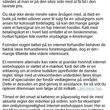
således at man er på den sikre side med at få fat i den
laveste pris.
Du skal ikke desto mindre være årvågen med, at ifald en
butik på nettet udlover varer til salg for en udsalgspris som
anses for kolossalt fordelagtig, så kan det mange gange
være et faresignal om en fup internet handler. Køb med
betalingskort er i hvert fald omfattet af en bestemmelse,
hvilket hjælper folk overfor snydagtige e-forretninger.
Forinden nogen køber på en internet forhandler behøver de
faktisk læse forhandlerens forretningsaftale, dog er det i
mange tilfælde ikke videre interessant.
Et nemmere alternativ kan være at granske hvorvidt internet
webshoppen er støttet af e-mærket, fordi det ofte er en
erklæring om at online butikken opretholder de danske
regler, tillige med at virksomheden undertiden føres tilsyn
med af specialister der forstår vedtægterne på området.
Dette er desuden en god genvej til assistance, for så vidt du
oplever dilemmaer som følge af dit indkøb.
Læs mere her
.
Tilmed er det smart at køberen er påpasselig med de mest
aktuelle regler der indvirker på ordren, som for eksempel
den ombytningsrettighed internet webshoppen lover. Her er