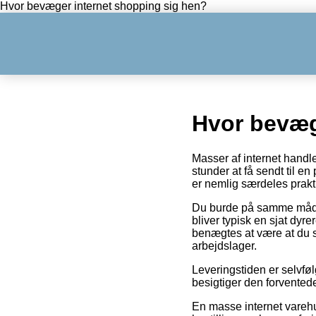
Hvor bevæger internet shopping sig hen?
Hvor bevæg
Masser af internet handl
stunder at få sendt til e
er nemlig særdeles prakti
Du burde på samme måde ud
bliver typisk en sjat dy
benægtes at være at du se
arbejdslager.
Leveringstiden er selvføl
besigtiger den forventede
En masse internet varehus