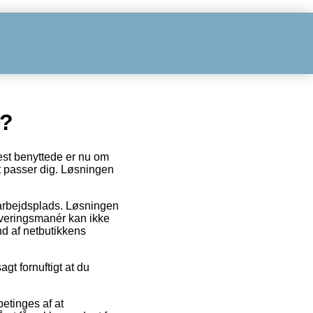
n?
est benyttede er nu om
et passer dig. Løsningen
n arbejdsplads. Løsningen
everingsmanér kan ikke
nd af netbutikkens
gt fornuftigt at du
etinges af at