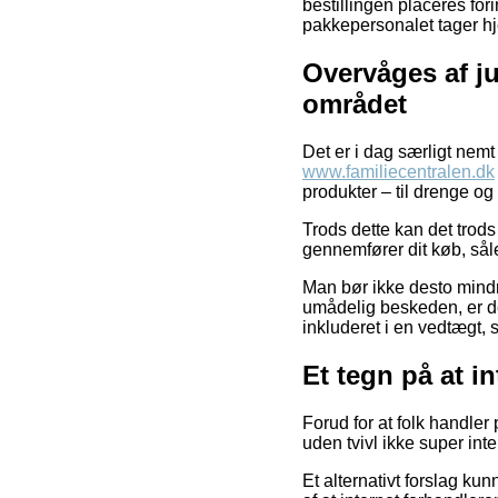
bestillingen placeres for
pakkepersonalet tager h
Overvåges af j
området
Det er i dag særligt nemt
www.familiecentralen.dk
produkter – til drenge og
Trods dette kan det trods 
gennemfører dit køb, såle
Man bør ikke desto mindre
umådelig beskeden, er det
inkluderet i en vedtægt, 
Et tegn på at in
Forud for at folk handler
uden tvivl ikke super int
Et alternativt forslag k