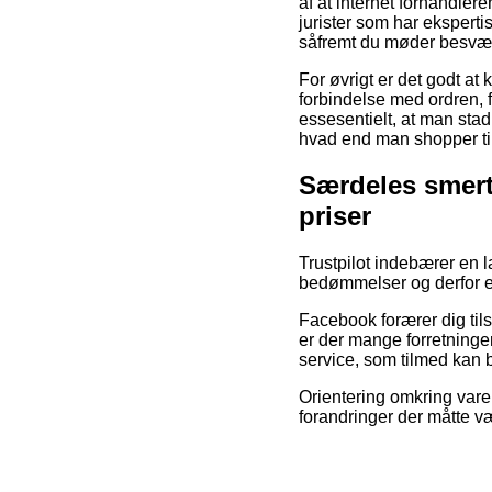
af at internet forhandlere
jurister som har eksperti
såfremt du møder besvær 
For øvrigt er det godt a
forbindelse med ordren, 
essesentielt, at man sta
hvad end man shopper til
Særdeles smert
priser
Trustpilot indebærer en
bedømmelser og derfor e
Facebook forærer dig tils
er der mange forretninge
service, som tilmed kan br
Orientering omkring vare
forandringer der måtte v