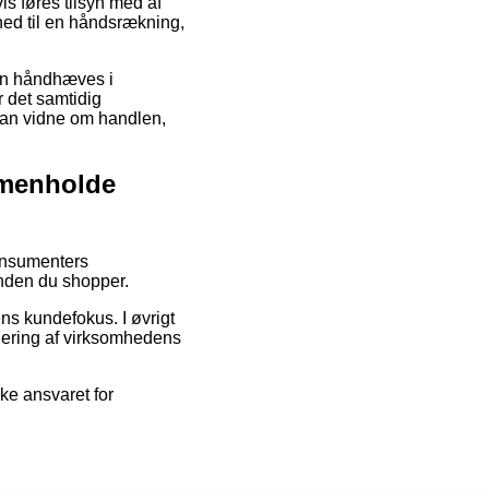
vis føres tilsyn med af
ghed til en håndsrækning,
kan håndhæves i
r det samtidig
kan vidne om handlen,
mmenholde
konsumenters
inden du shopper.
ens kundefokus. I øvrigt
dering af virksomhedens
ke ansvaret for