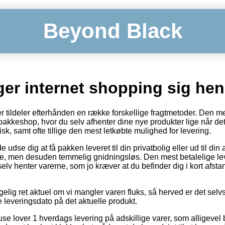
Beyond Black
er internet shopping sig he
er tildeler efterhånden en række forskellige fragtmetoder. Den m
n pakkeshop, hvor du selv afhenter dine nye produkter lige når d
sk, samt ofte tillige den mest letkøbte mulighed for levering.
se dig at få pakken leveret til din privatbolig eller ud til di
rere, men desuden temmelig gnidningsløs. Den mest betalelige l
lv henter varerne, som jo kræver at du befinder dig i kort afsta
gelig ret aktuel om vi mangler varen fluks, så herved er det selvsa
 leveringsdato på det aktuelle produkt.
e lover 1 hverdags levering på adskillige varer, som alligevel b