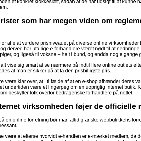
inden et konkret klokkeslæt, sådan at de har udsigt til at kunne n
jem.
urister som har megen viden om reglem
 for alle at vurdere prisniveauet på diverse online virksomheder
og derved har utallige e-forhandlere været nødt til at nedbringe
 piger, og ligeså til voksne – helt i bund, og endda nogle gange g
alt vise sig smart at se nærmere på indtil flere online outlets eft
des at man er sikker på at få den prisbilligste pris.
 være klar over, at i tilfælde af at en e-shop afhænder deres var
 undertiden være et fingerpeg om en uoprigtig internet butik. Kor
som beskytter folk overfor bedrageriske forhandlere på nettet.
ternet virksomheden føjer de officielle 
 på en online forretning bør man altid granske webbutikkens forre
eressant.
unne være at efterse hvorvidt e-handlen er e-mærket medlem, da 