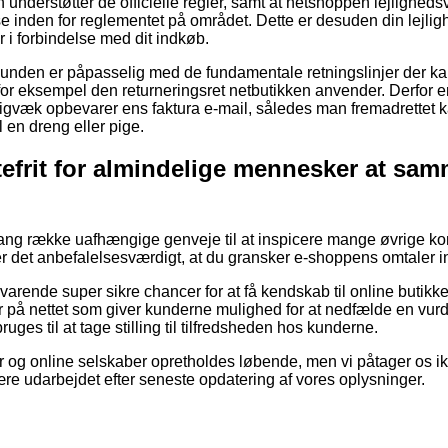
n understøtter de officielle regler, samt at netshoppen lejligheds
se inden for reglementet på området. Dette er desuden din lejli
i forbindelse med dit indkøb.
t kunden er påpasselig med de fundamentale retningslinjer der 
for eksempel den returneringsret netbutikken anvender. Derfor e
digvæk opbevarer ens faktura e-mail, således man fremadrettet 
 en dreng eller pige.
efrit for almindelige mennesker at sa
 lang række uafhængige genveje til at inspicere mange øvrige 
r det anbefalelsesværdigt, at du gransker e-shoppens omtaler 
varende super sikre chancer for at få kendskab til online butikk
r på nettet som giver kunderne mulighed for at nedfælde en vur
uges til at tage stilling til tilfredsheden hos kunderne.
r og online selskaber opretholdes løbende, men vi påtager os ik
ære udarbejdet efter seneste opdatering af vores oplysninger.