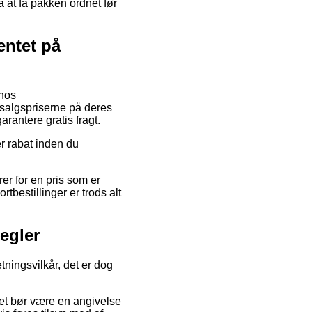
å at få pakken ordnet før
entet på
 hos
 salgspriserne på deres
arantere gratis fragt.
er rabat inden du
er for en pris som er
tbestillinger er trods alt
regler
tningsvilkår, det er dog
det bør være en angivelse