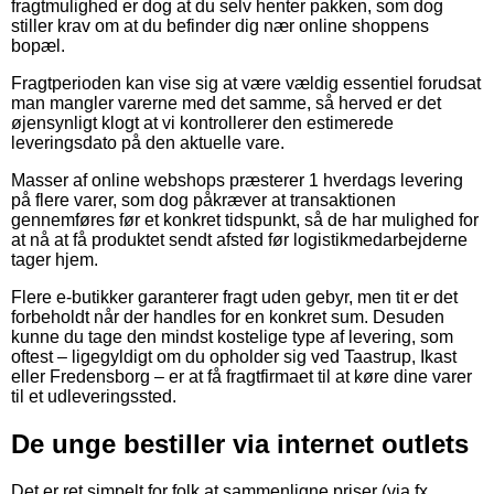
fragtmulighed er dog at du selv henter pakken, som dog
stiller krav om at du befinder dig nær online shoppens
bopæl.
Fragtperioden kan vise sig at være vældig essentiel forudsat
man mangler varerne med det samme, så herved er det
øjensynligt klogt at vi kontrollerer den estimerede
leveringsdato på den aktuelle vare.
Masser af online webshops præsterer 1 hverdags levering
på flere varer, som dog påkræver at transaktionen
gennemføres før et konkret tidspunkt, så de har mulighed for
at nå at få produktet sendt afsted før logistikmedarbejderne
tager hjem.
Flere e-butikker garanterer fragt uden gebyr, men tit er det
forbeholdt når der handles for en konkret sum. Desuden
kunne du tage den mindst kostelige type af levering, som
oftest – ligegyldigt om du opholder sig ved Taastrup, Ikast
eller Fredensborg – er at få fragtfirmaet til at køre dine varer
til et udleveringssted.
De unge bestiller via internet outlets
Det er ret simpelt for folk at sammenligne priser (via fx