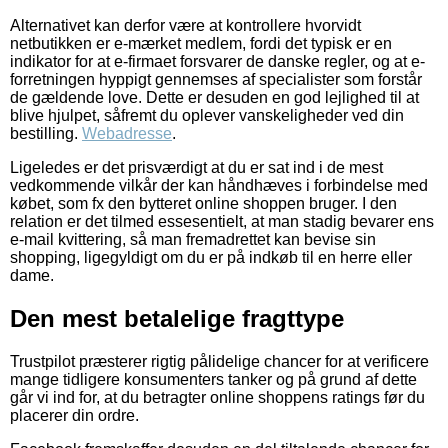
Alternativet kan derfor være at kontrollere hvorvidt
netbutikken er e-mærket medlem, fordi det typisk er en
indikator for at e-firmaet forsvarer de danske regler, og at e-
forretningen hyppigt gennemses af specialister som forstår
de gældende love. Dette er desuden en god lejlighed til at
blive hjulpet, såfremt du oplever vanskeligheder ved din
bestilling.
Webadresse
.
Ligeledes er det prisværdigt at du er sat ind i de mest
vedkommende vilkår der kan håndhæves i forbindelse med
købet, som fx den bytteret online shoppen bruger. I den
relation er det tilmed essesentielt, at man stadig bevarer ens
e-mail kvittering, så man fremadrettet kan bevise sin
shopping, ligegyldigt om du er på indkøb til en herre eller
dame.
Den mest betalelige fragttype
Trustpilot præsterer rigtig pålidelige chancer for at verificere
mange tidligere konsumenters tanker og på grund af dette
går vi ind for, at du betragter online shoppens ratings før du
placerer din ordre.