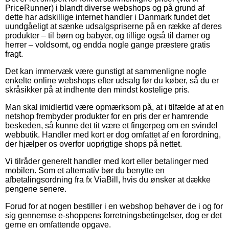
PriceRunner) i blandt diverse webshops og på grund af
dette har adskillige internet handler i Danmark fundet det
uundgåeligt at sænke udsalgspriserne på en række af deres
produkter – til børn og babyer, og tillige også til damer og
herrer – voldsomt, og endda nogle gange præstere gratis
fragt.
Det kan immervæk være gunstigt at sammenligne nogle
enkelte online webshops efter udsalg før du køber, så du er
skråsikker på at indhente den mindst kostelige pris.
Man skal imidlertid være opmærksom på, at i tilfælde af at en
netshop frembyder produkter for en pris der er hamrende
beskeden, så kunne det tit være et fingerpeg om en svindel
webbutik. Handler med kort er dog omfattet af en forordning,
der hjælper os overfor uoprigtige shops på nettet.
Vi tilråder generelt handler med kort eller betalinger med
mobilen. Som et alternativ bør du benytte en
afbetalingsordning fra fx ViaBill, hvis du ønsker at dække
pengene senere.
Forud for at nogen bestiller i en webshop behøver de i og for
sig gennemse e-shoppens forretningsbetingelser, dog er det
gerne en omfattende opgave.