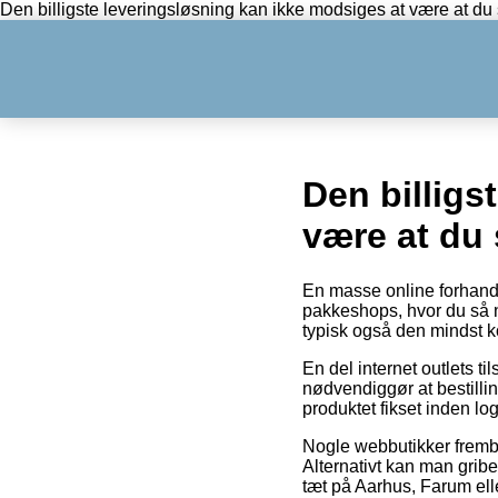
Den billigste leveringsløsning kan ikke modsiges at være at du 
Den billigs
være at du 
En masse online forhandl
pakkeshops, hvor du så n
typisk også den mindst ko
En del internet outlets 
nødvendiggør at bestillin
produktet fikset inden lo
Nogle webbutikker frembyd
Alternativt kan man grib
tæt på Aarhus, Farum eller