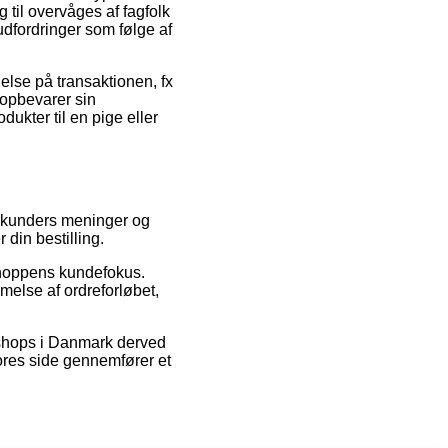
g til overvåges af fagfolk
udfordringer som følge af
delse på transaktionen, fx
 opbevarer sin
ukter til en pige eller
de kunders meninger og
 din bestilling.
 shoppens kundefokus.
melse af ordreforløbet,
 shops i Danmark derved
vores side gennemfører et