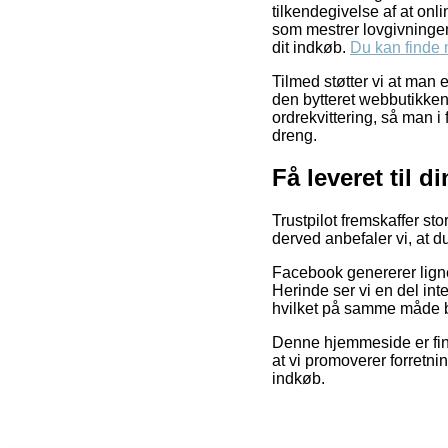
tilkendegivelse af at onl
som mestrer lovgivningen.
dit indkøb.
Du kan finde m
Tilmed støtter vi at man 
den bytteret webbutikken 
ordrekvittering, så man i
dreng.
Få leveret til d
Trustpilot fremskaffer st
derved anbefaler vi, at d
Facebook genererer ligne
Herinde ser vi en del int
hvilket på samme måde bø
Denne hjemmeside er fin
at vi promoverer forretni
indkøb.