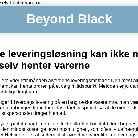
selv henter varerne
Beyond Black
te leveringsløsning kan ikke 
selv henter varerne
ere yder efterhånden alverdens leveringsmetoder. Den mest alm
emt kan hente ordren på et valgfrit tidspunkt. Metoden er jo ual
stelige fragtform.
tilsiger 1 hverdags levering på en lang række varenumre, men vær
gen anbringes forud for et fastslået tidspunkt, så at de med sikk
gistikpersonalet drager hjemad.
er portofri fragt, men i de fleste tilfælde kun ifald der shoppes
e den mindst kostelige leveringsmulighed, som oftest – uafhæn
 Helsinge – er at få dem til at køre dine varer til et udleverings