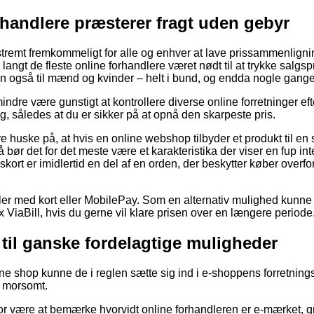
rhandlere præsterer fragt uden gebyr
tremt fremkommeligt for alle og enhver at lave prissammenlignin
r langt de fleste online forhandlere været nødt til at trykke salgs
en også til mænd og kvinder – helt i bund, og endda nogle gange l
ndre være gunstigt at kontrollere diverse online forretninger eft
g, således at du er sikker på at opnå den skarpeste pris.
huske på, at hvis en online webshop tilbyder et produkt til en 
ør det for det meste være et karakteristika der viser en fup int
skort er imidlertid en del af en orden, der beskytter køber overfo
dler med kort eller MobilePay. Som en alternativ mulighed kunne
 ViaBill, hvis du gerne vil klare prisen over en længere periode
r til ganske fordelagtige muligheder
nline shop kunne de i reglen sætte sig ind i e-shoppens forretnings
g morsomt.
or være at bemærke hvorvidt online forhandleren er e-mærket, gr