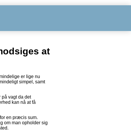
modsiges at
indelige er lige nu
mindeligt simpel, samt
 på vagt da det
erhed kan nå at få
 for en præcis sum.
gig om man opholder sig
sted.