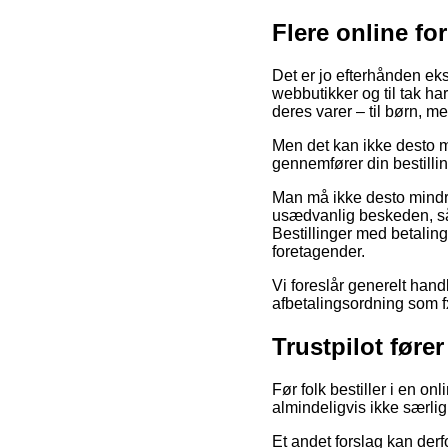
Flere online fo
Det er jo efterhånden eks
webbutikker og til tak ha
deres varer – til børn, m
Men det kan ikke desto mi
gennemfører din bestillin
Man må ikke desto mindre 
usædvanlig beskeden, så b
Bestillinger med betaling
foretagender.
Vi foreslår generelt han
afbetalingsordning som fx
Trustpilot føre
Før folk bestiller i en o
almindeligvis ikke særli
Et andet forslag kan derf