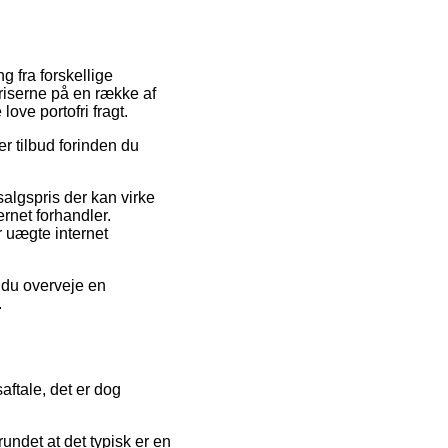
g fra forskellige
priserne på en række af
ove portofri fragt.
er tilbud forinden du
salgspris der kan virke
ernet forhandler.
r uægte internet
 du overveje en
.
aftale, det er dog
undet at det typisk er en