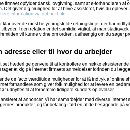
ine firmaet opfylder dansk lovgivning, samt at e-forhandleren af o
 Det giver dig mulighed for at blive assisteret, hvis du oplever 
ere information via det her link
.
er klar over de mest betydningsfulde retningslinjer der har indfly
tilbyder. I den relation er det samtidig vigtigt, at man stadigvæk
 fremtiden vil kunne vidne om ordren, uafhængig om du søger prod
in adresse eller til hvor du arbejder
ort set hæderlige genveje til at kontrollere en række eksisteren
u tager et kig på internet firmaets anmeldelser forinden du lægger
nde de facto værdifulde muligheder for at få indtryk af online
ernet forhandlere som giver folk mulighed for at levere en bedøm
r udnyttes til at fornemme tidligere kunders oplevelser.
ansieret af annoncer. Vi har samarbejder med diverse internet
ngernes produkter, og får betaling ifald en af de besøgende på 