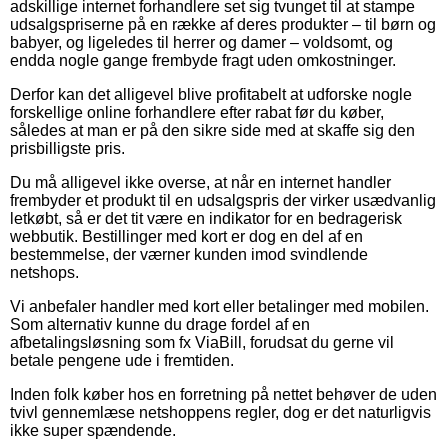
adskillige internet forhandlere set sig tvunget til at stampe
udsalgspriserne på en række af deres produkter – til børn og
babyer, og ligeledes til herrer og damer – voldsomt, og
endda nogle gange frembyde fragt uden omkostninger.
Derfor kan det alligevel blive profitabelt at udforske nogle
forskellige online forhandlere efter rabat før du køber,
således at man er på den sikre side med at skaffe sig den
prisbilligste pris.
Du må alligevel ikke overse, at når en internet handler
frembyder et produkt til en udsalgspris der virker usædvanlig
letkøbt, så er det tit være en indikator for en bedragerisk
webbutik. Bestillinger med kort er dog en del af en
bestemmelse, der værner kunden imod svindlende
netshops.
Vi anbefaler handler med kort eller betalinger med mobilen.
Som alternativ kunne du drage fordel af en
afbetalingsløsning som fx ViaBill, forudsat du gerne vil
betale pengene ude i fremtiden.
Inden folk køber hos en forretning på nettet behøver de uden
tvivl gennemlæse netshoppens regler, dog er det naturligvis
ikke super spændende.