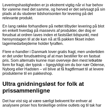
Leveringshastigheden er jo ekstremt vigtig når vi har behov
for varerne med det samme, og herved er det selvsagt på sin
plads at du studerer tidshorisonten for levering på det
relevante produkt.
En lang række forhandlere på nettet tilbyder levering på blot
en enkelt hverdag på massevis af produkter, der dog er
forudsat at ordren laves inden et fastslået tidspunkt, med
hensynstagen til at de kan nå at få pakken fikset inden
lagermedarbejderne holder fyraften.
Flere e-handler i Danmark lover gratis fragt, men undertiden
er det under forudsætning af at man bestiller for en fastsat
pris. Som alternativ kunne man overveje den mest letkøbte
form for fragt, der typisk – ligegyldigt om du bor nær Odense,
Nyborg eller Hadsten – vil blive at få fragtfirmaet til at levere
produkterne til en pakkeshop.
Ultra gnidningsløst for folk at
prissammenligne
Det har vist sig at være særligt bekvemt for enhver at
analysere priser hos forskellige online outlets og til tak har