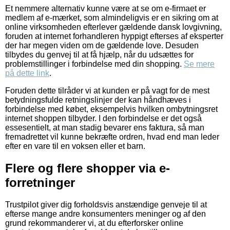
Et nemmere alternativ kunne være at se om e-firmaet er
medlem af e-mærket, som almindeligvis er en sikring om at
online virksomheden efterlever gældende dansk lovgivning,
foruden at internet forhandleren hyppigt efterses af eksperter
der har megen viden om de gældende love. Desuden
tilbydes du genvej til at få hjælp, når du udsættes for
problemstillinger i forbindelse med din shopping.
Se mere
på dette link
.
Foruden dette tilråder vi at kunden er på vagt for de mest
betydningsfulde retningslinjer der kan håndhæves i
forbindelse med købet, eksempelvis hvilken ombytningsret
internet shoppen tilbyder. I den forbindelse er det også
essesentielt, at man stadig bevarer ens faktura, så man
fremadrettet vil kunne bekræfte ordren, hvad end man leder
efter en vare til en voksen eller et barn.
Flere og flere shopper via e-
forretninger
Trustpilot giver dig forholdsvis anstændige genveje til at
efterse mange andre konsumenters meninger og af den
grund rekommanderer vi, at du efterforsker online