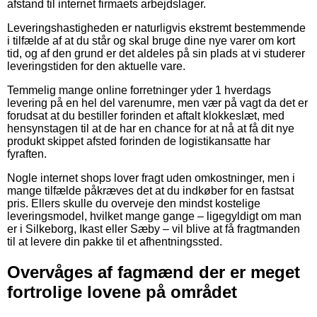
afstand til internet firmaets arbejdslager.
Leveringshastigheden er naturligvis ekstremt bestemmende
i tilfælde af at du står og skal bruge dine nye varer om kort
tid, og af den grund er det aldeles på sin plads at vi studerer
leveringstiden for den aktuelle vare.
Temmelig mange online forretninger yder 1 hverdags
levering på en hel del varenumre, men vær på vagt da det er
forudsat at du bestiller forinden et aftalt klokkeslæt, med
hensynstagen til at de har en chance for at nå at få dit nye
produkt skippet afsted forinden de logistikansatte har
fyraften.
Nogle internet shops lover fragt uden omkostninger, men i
mange tilfælde påkræves det at du indkøber for en fastsat
pris. Ellers skulle du overveje den mindst kostelige
leveringsmodel, hvilket mange gange – ligegyldigt om man
er i Silkeborg, Ikast eller Sæby – vil blive at få fragtmanden
til at levere din pakke til et afhentningssted.
Overvåges af fagmænd der er meget
fortrolige lovene på området