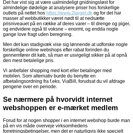
Det har vist sig at være ualmindeligt gnidningsløst for
almindelige dødelige at analysere priser hos forskellige
outlets på nettet hos
https://www.2target.dk
og for det har
masser af webbutikker været nødt til at nedsætte
prisniveauet på en række af deres varer – til drenge og piger,
og endvidere også til voksne – enormt, og endda nogle
gange love fragt uden beregning.
Men det kan stadigvæk vise sig lønnende at udforske nogle
forskellige online webshops efter rabat forinden du
gennemfører dit køb, så man er usvigeligt sikker på at opnå
den mest betalelige pris.
Vi anbefaler shopping med kort eller betalinger med
mobilen. Som alternativ burde du benytte en
afbetalingsordning fra f.eks. ViaBill, forudsat du vil afdrage
pengene over en periode.
Se nærmere på hvorvidt internet
webshoppen er e-mærket medlem
Forud for at nogen shopper i en internet webshop burde man
på en vis måde overveje virksomhedens
forretningsbetingelser, men det er naturligvis ikke specielt