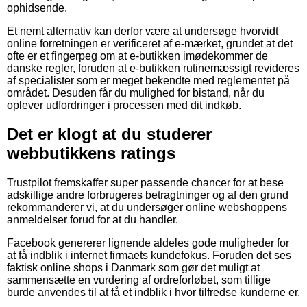
ophidsende.
Et nemt alternativ kan derfor være at undersøge hvorvidt
online forretningen er verificeret af e-mærket, grundet at det
ofte er et fingerpeg om at e-butikken imødekommer de
danske regler, foruden at e-butikken rutinemæssigt revideres
af specialister som er meget bekendte med reglementet på
området. Desuden får du mulighed for bistand, når du
oplever udfordringer i processen med dit indkøb.
Det er klogt at du studerer
webbutikkens ratings
Trustpilot fremskaffer super passende chancer for at bese
adskillige andre forbrugeres betragtninger og af den grund
rekommanderer vi, at du undersøger online webshoppens
anmeldelser forud for at du handler.
Facebook genererer lignende aldeles gode muligheder for
at få indblik i internet firmaets kundefokus. Foruden det ses
faktisk online shops i Danmark som gør det muligt at
sammensætte en vurdering af ordreforløbet, som tillige
burde anvendes til at få et indblik i hvor tilfredse kunderne er.