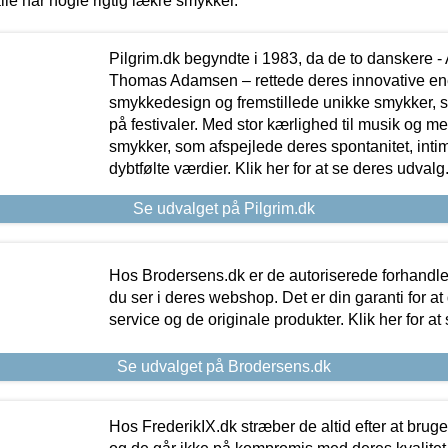
lle har nogle rigtig lækre smykker.
Pilgrim.dk begyndte i 1983, da de to danskere 
Thomas Adamsen – rettede deres innovative en
smykkedesign og fremstillede unikke smykker, 
på festivaler. Med stor kærlighed til musik og 
smykker, som afspejlede deres spontanitet, intimit
dybtfølte værdier. Klik her for at se deres udvalg
Se udvalget på Pilgrim.dk
Hos Brodersens.dk er de autoriserede forhandle
du ser i deres webshop. Det er din garanti for at
service og de originale produkter. Klik her for at
Se udvalget på Brodersens.dk
Hos FrederikIX.dk stræber de altid efter at bruge