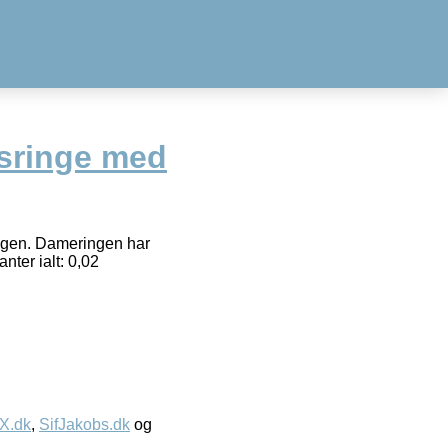
dsringe med
ringen. Dameringen har
ter ialt: 0,02
IX.dk
,
SifJakobs.dk
og