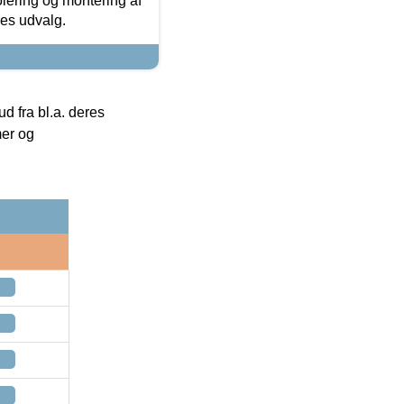
olering og montering af
res udvalg.
 fra bl.a. deres
mer og