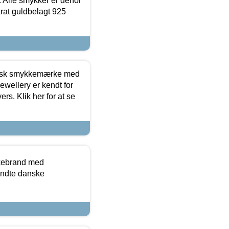
 Alle smykker er derfor
arat guldbelagt 925
dansk smykkemærke med
ewellery er kendt for
ers. Klik her for at se
kkebrand med
ndte danske