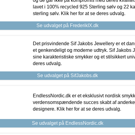
og de går ikke på kompromis med deres kvalitet.
lavet i 100% recycled 925 Sterling sølv og 22 k
sterling sølv. Klik her for at se deres udvalg.
Se udvalget på FrederikIX.dk
Det prisvindende Sif Jakobs Jewellery er et 
et genkendeligt og moderne udtryk. Sif Jakobs J
sine karakteristiske smykker og et stilsikkert univ
deres udvalg.
Se udvalget på SifJakobs.dk
EndlessNordic.dk er et eksklusivt nordisk smy
verdensomspændende succes skabt af anderke
designere. Klik her for at se deres udvalg.
Se udvalget på EndlessNordic.dk