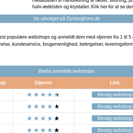
metalbasen til håndfletning af læder, slibning, p
halv-ædelsten og krystaller. Klik her for at se de
Se udvalget på DyrbergKern.dk
t populære webshops og anmeldt dem med stjerner fra 1 til 5 ud
rrelse, kundeservice, brugervenlighed, betingelser, leveringsfor
Bedst anmeldte webshops
op
Stjerner
Link
Besøg webshop
Besøg webshop
Besøg webshop
Besøg webshop