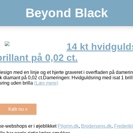
Beyond Black
14 kt hvidgul
rillant på 0,02 ct.
 design med en linje og et hjerte graveret i overfladen på dame
 diamant på 0,02 ct.Dameringen: Hvidguldsring med isat 1 brillan
sring uden brilla
(Læs mere)
Køb nu »
e-webshops er i øjeblikket
Pilgrim.dk
,
Brodersens.dk
,
Frederik