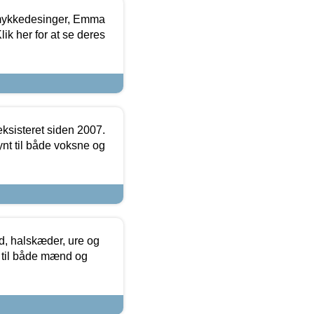
mykkedesinger, Emma
ik her for at se deres
ksisteret siden 2007.
nt til både voksne og
, halskæder, ure og
r til både mænd og