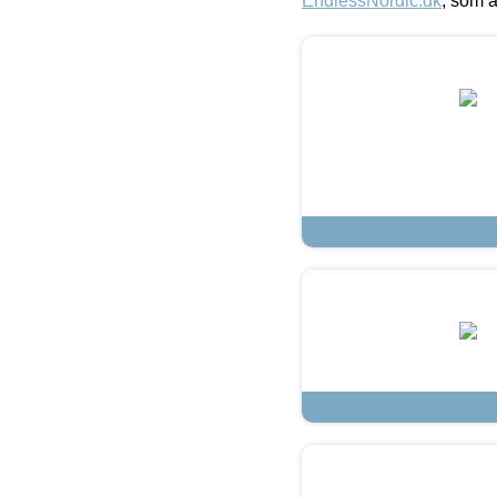
EndlessNordic.dk
, som a