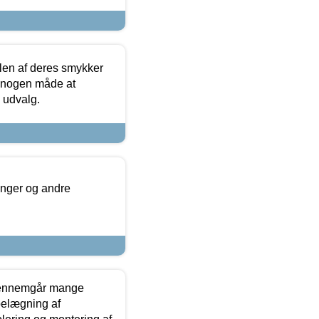
len af deres smykker
å nogen måde at
s udvalg.
inger og andre
gennemgår mange
 belægning af