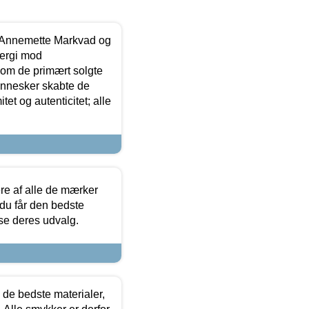
- Annemette Markvad og
ergi mod
som de primært solgte
mennesker skabte de
et og autenticitet; alle
.
re af alle de mærker
 du får den bedste
 se deres udvalg.
 de bedste materialer,