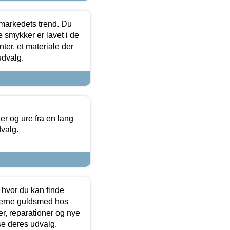
markedets trend. Du
e smykker er lavet i de
ter, et materiale der
udvalg.
 og ure fra en lang
dvalg.
 hvor du kan finde
terne guldsmed hos
r, reparationer og nye
se deres udvalg.