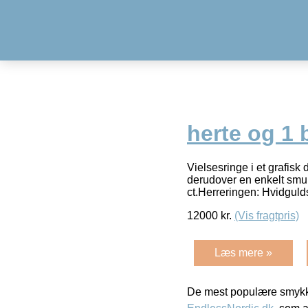
herte og 1 b
Vielsesringe i et grafisk
derudover en enkelt smuk
ct.Herreringen: Hvidguld
12000
kr.
(Vis fragtpris)
Læs mere »
De mest populære smykk