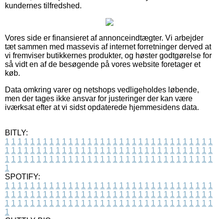
kundernes tilfredshed.
Vores side er finansieret af annonceindtægter. Vi arbejder
tæt sammen med massevis af internet forretninger derved at
vi fremviser butikkernes produkter, og høster godtgørelse for
så vidt en af de besøgende på vores website foretager et
køb.
Data omkring varer og netshops vedligeholdes løbende,
men der tages ikke ansvar for justeringer der kan være
iværksat efter at vi sidst opdaterede hjemmesidens data.
BITLY:
1
1
1
1
1
1
1
1
1
1
1
1
1
1
1
1
1
1
1
1
1
1
1
1
1
1
1
1
1
1
1
1
1
1
1
1
1
1
1
1
1
1
1
1
1
1
1
1
1
1
1
1
1
1
1
1
1
1
1
1
1
1
1
1
1
1
1
1
1
1
1
1
1
1
1
1
1
1
1
1
1
1
1
1
1
1
1
1
1
1
1
1
1
1
1
1
1
1
1
1
SPOTIFY:
1
1
1
1
1
1
1
1
1
1
1
1
1
1
1
1
1
1
1
1
1
1
1
1
1
1
1
1
1
1
1
1
1
1
1
1
1
1
1
1
1
1
1
1
1
1
1
1
1
1
1
1
1
1
1
1
1
1
1
1
1
1
1
1
1
1
1
1
1
1
1
1
1
1
1
1
1
1
1
1
1
1
1
1
1
1
1
1
1
1
1
1
1
1
1
1
1
1
1
1