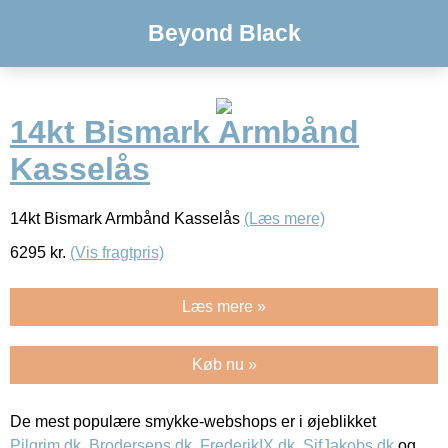
Beyond Black
14kt Bismark Armbånd
Kasselås
14kt Bismark Armbånd Kasselås
(Læs mere)
6295
kr.
(Vis fragtpris)
Læs mere »
Køb nu »
De mest populære smykke-webshops er i øjeblikket
Pilgrim.dk
,
Brodersens.dk
,
FrederikIX.dk
,
SifJakobs.dk
og