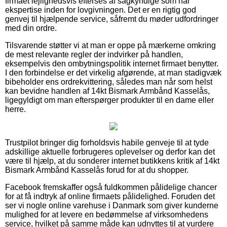
firmaet lejlighedsvis efterses af sagkyndige som har
ekspertise inden for lovgivningen. Det er en rigtig god
genvej til hjælpende service, såfremt du møder udfordringer
med din ordre.
Tilsvarende støtter vi at man er oppe på mærkerne omkring
de mest relevante regler der indvirker på handlen,
eksempelvis den ombytningspolitik internet firmaet benytter.
I den forbindelse er det virkelig afgørende, at man stadigvæk
bibeholder ens ordrekvittering, således man når som helst
kan bevidne handlen af 14kt Bismark Armbånd Kasselås,
ligegyldigt om man efterspørger produkter til en dame eller
herre.
Trustpilot bringer dig forholdsvis habile genveje til at tyde
adskillige aktuelle forbrugeres oplevelser og derfor kan det
være til hjælp, at du sonderer internet butikkens kritik af 14kt
Bismark Armbånd Kasselås forud for at du shopper.
Facebook fremskaffer også fuldkommen pålidelige chancer
for at få indtryk af online firmaets pålidelighed. Foruden det
ser vi nogle online varehuse i Danmark som giver kunderne
mulighed for at levere en bedømmelse af virksomhedens
service, hvilket på samme måde kan udnyttes til at vurdere