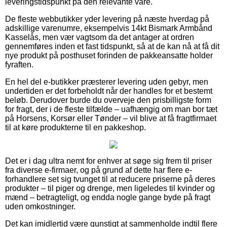
leveringstidspunkt på den relevante vare.
De fleste webbutikker yder levering på næste hverdag på
adskillige varenumre, eksempelvis 14kt Bismark Armbånd
Kasselås, men vær vagtsom da det antager at ordren
gennemføres inden et fast tidspunkt, så at de kan nå at få dit
nye produkt på posthuset forinden de pakkeansatte holder
fyraften.
En hel del e-butikker præsterer levering uden gebyr, men
undertiden er det forbeholdt når der handles for et bestemt
beløb. Derudover burde du overveje den prisbilligste form
for fragt, der i de fleste tilfælde – uafhængig om man bor tæt
på Horsens, Korsør eller Tønder – vil blive at få fragtfirmaet
til at køre produkterne til en pakkeshop.
Det er i dag ultra nemt for enhver at søge sig frem til priser
fra diverse e-firmaer, og på grund af dette har flere e-
forhandlere set sig tvunget til at reducere priserne på deres
produkter – til piger og drenge, men ligeledes til kvinder og
mænd – betragteligt, og endda nogle gange byde på fragt
uden omkostninger.
Det kan imidlertid være gunstigt at sammenholde indtil flere