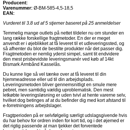
Producent:
Varenummer:
Ø-BM-585-4,5-18,5
EAN:
Vurderet til
3.8
ud af 5 stjerner baseret på
25
anmeldelser
Temmelig mange outlets på nettet tildeler nu om stunder en
lang række forskellige fragtmetoder. En der er meget
anvendt er i øjeblikket at få leveret til et udleveringssted, og
så afhenter du blot de bestilte produkter når det passer dig.
Fragtmetoden er nemlig yderst simpel, samt tit endvidere
den mest prisbevidste leveringsmanér ved køb af 14kt
Bismark Armbånd Kasselås.
Du kunne lige så vel tænke over at få leveret til din
hjemmeadresse eller ud til din arbejdsplads.
Leveringsmetoden bliver gennemsnitligt en smule mere
pebret, men samtidig vældig uproblematisk. Den mest
letkøbte leveringsløsning er uden tvivl at hente varerne selv,
hvilket dog betinges af at du befinder dig med kort afstand til
e-forretningens arbejdslager.
Fragtperioden på er selvfølgelig særligt udslagsgivende hvis
du har behov for ordren inden for kort tid, og i det øjemed er
det rigtig passende at man tjekker det forventede