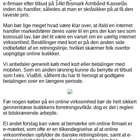
e-firmaer efter tilbud på 14kt Bismark Armbånd Kasselås
inden du handler, således at man er skråsikker på at få den
laveste pris.
Man bør lige meget hvad være klar over, at ifald en internet
handler markedsfører deres varer til en pris der kan ses som
kolossalt lav, bør det tit være en varsel om en uærlig internet
virksomhed. Bestillinger med kort er på den anden side
indbefattet af en retningslinje, hvilket skærmer folk overfor
uoprigtige online butikker.
Vi anbefaler generelt køb med kort eller betalinger med
mobilen. Som en anden løsning kunne du benytte et tilbud
som f.eks. ViaBill, såfremt du har til hensigt at godtgøre
betalingen over en længere periode.
Før nogen køber på en online virksomhed bør de helt sikkert
gennemlæse butikkens forretningsvilkår, dog er det i reglen
et tidskrævende arbejde.
Et andet forslag kan være at bemærke om online firmaet er
e-mærket, som ofte er en tilkendegivelse af at online
virksomheden opfylder de danske retningslinjer, samt at e-