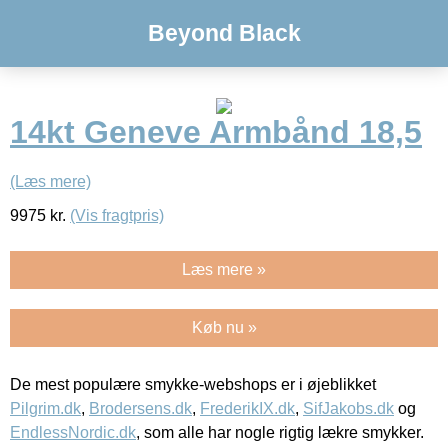
Beyond Black
14kt Geneve Armbånd 18,5
(Læs mere)
9975
kr.
(Vis fragtpris)
Læs mere »
Køb nu »
De mest populære smykke-webshops er i øjeblikket
Pilgrim.dk
,
Brodersens.dk
,
FrederikIX.dk
,
SifJakobs.dk
og
EndlessNordic.dk
, som alle har nogle rigtig lækre smykker.