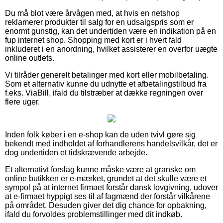
Du må blot være årvågen med, at hvis en netshop
reklamerer produkter til salg for en udsalgspris som er
enormt gunstig, kan det undertiden være en indikation på en
fup internet shop. Shopping med kort er i hvert fald
inkluderet i en anordning, hvilket assisterer en overfor uægte
online outlets.
Vi tilråder generelt betalinger med kort eller mobilbetaling.
Som et alternativ kunne du udnytte et afbetalingstilbud fra
f.eks. ViaBill, ifald du tilstræber at dække regningen over
flere uger.
Inden folk køber i en e-shop kan de uden tvivl gøre sig
bekendt med indholdet af forhandlerens handelsvilkår, det er
dog undertiden et tidskrævende arbejde.
Et alternativt forslag kunne måske være at granske om
online butikken er e-mærket, grundet at det skulle være et
sympol på at internet firmaet forstår dansk lovgivning, udover
at e-firmaet hyppigt ses til af fagmænd der forstår vilkårene
på området. Desuden giver det dig chance for opbakning,
ifald du forvoldes problemstillinger med dit indkøb.