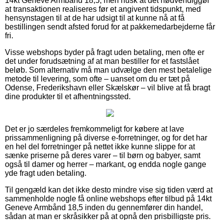
14kt Geneve Armbånd 18,5, men husk at det nødvendiggør
at transaktionen realiseres før et angivent tidspunkt, med
hensynstagen til at de har udsigt til at kunne nå at få
bestillingen sendt afsted forud for at pakkemedarbejderne får
fri.
Visse webshops byder på fragt uden betaling, men ofte er
det under forudsætning af at man bestiller for et fastslået
beløb. Som alternativ må man udvælge den mest betalelige
metode til levering, som ofte – uanset om du er tæt på
Odense, Frederikshavn eller Skælskør – vil blive at få bragt
dine produkter til et afhentningssted.
Det er jo særdeles fremkommeligt for købere at lave
prissammenligning på diverse e-forretninger, og for det har
en hel del forretninger på nettet ikke kunne slippe for at
sænke priserne på deres varer – til børn og babyer, samt
også til damer og herrer – markant, og endda nogle gange
yde fragt uden betaling.
Til gengæld kan det ikke desto mindre vise sig tiden værd at
sammenholde nogle få online webshops efter tilbud på 14kt
Geneve Armbånd 18,5 inden du gennemfører din handel,
sådan at man er skråsikker på at opnå den prisbilligste pris.