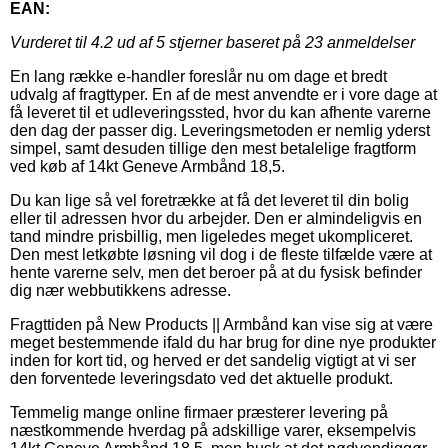
EAN:
Vurderet til
4.2
ud af 5 stjerner baseret på
23
anmeldelser
En lang række e-handler foreslår nu om dage et bredt
udvalg af fragttyper. En af de mest anvendte er i vore dage at
få leveret til et udleveringssted, hvor du kan afhente varerne
den dag der passer dig. Leveringsmetoden er nemlig yderst
simpel, samt desuden tillige den mest betalelige fragtform
ved køb af 14kt Geneve Armbånd 18,5.
Du kan lige så vel foretrække at få det leveret til din bolig
eller til adressen hvor du arbejder. Den er almindeligvis en
tand mindre prisbillig, men ligeledes meget ukompliceret.
Den mest letkøbte løsning vil dog i de fleste tilfælde være at
hente varerne selv, men det beroer på at du fysisk befinder
dig nær webbutikkens adresse.
Fragttiden på New Products || Armbånd kan vise sig at være
meget bestemmende ifald du har brug for dine nye produkter
inden for kort tid, og herved er det sandelig vigtigt at vi ser
den forventede leveringsdato ved det aktuelle produkt.
Temmelig mange online firmaer præsterer levering på
næstkommende hverdag på adskillige varer, eksempelvis