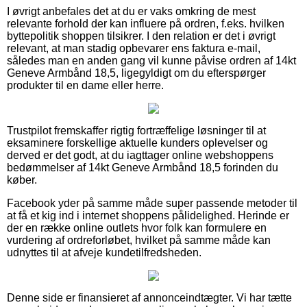
I øvrigt anbefales det at du er vaks omkring de mest
relevante forhold der kan influere på ordren, f.eks. hvilken
byttepolitik shoppen tilsikrer. I den relation er det i øvrigt
relevant, at man stadig opbevarer ens faktura e-mail,
således man en anden gang vil kunne påvise ordren af 14kt
Geneve Armbånd 18,5, ligegyldigt om du efterspørger
produkter til en dame eller herre.
Trustpilot fremskaffer rigtig fortræffelige løsninger til at
eksaminere forskellige aktuelle kunders oplevelser og
derved er det godt, at du iagttager online webshoppens
bedømmelser af 14kt Geneve Armbånd 18,5 forinden du
køber.
Facebook yder på samme måde super passende metoder til
at få et kig ind i internet shoppens pålidelighed. Herinde er
der en række online outlets hvor folk kan formulere en
vurdering af ordreforløbet, hvilket på samme måde kan
udnyttes til at afveje kundetilfredsheden.
Denne side er finansieret af annonceindtægter. Vi har tætte