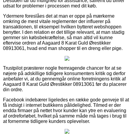
Desuden får du mulighed for assistance, såfremt du bliver
udsat for problemer i processen med dit køb.
Ydermere foreslåes det at man er oppe på mærkerne
omkring de mest vitale reglementer der influerer på
transaktionen, til eksempel hvilken bytteret webshoppen
benytter. I den relation er det tillige relevant, at man stadig
gemmer sin købsbekræftelse, så man altid vil kunne
eftervise ordren af Aagaard 8 Karat Guld Ørestikker
08913061, hvad end man shopper til en dreng eller pige.
Trustpilot præsterer nogle fremragende chancer for at se
nøjere på adskillige tidligere konsumenters kritik og derfor
anbefaler vi, at du gennemgår online forretningens kritik af
Aagaard 8 Karat Guld Ørestikker 08913061 før du placerer
din ordre.
Facebook indebærer ligeledes en række gode genveje til at
få indsigt i internet butikkens pålidelighed. Tilmed er der
endda firmaer på nettet hvor kunder kan ytre en evaluering
af ordreforløbet, hvilket på samme måde må tages i brug til
at fornemme tidligere kunders oplevelser.