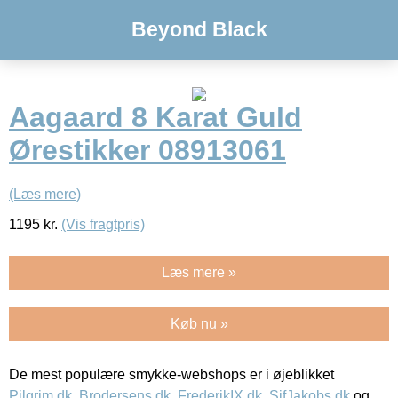
Beyond Black
Aagaard 8 Karat Guld
Ørestikker 08913061
(Læs mere)
1195
kr.
(Vis fragtpris)
Læs mere »
Køb nu »
De mest populære smykke-webshops er i øjeblikket
Pilgrim.dk
,
Brodersens.dk
,
FrederikIX.dk
,
SifJakobs.dk
og