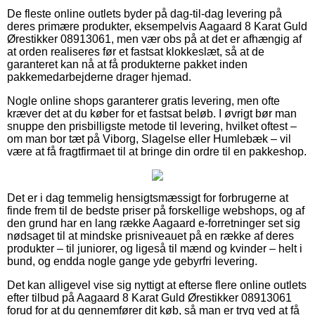
De fleste online outlets byder på dag-til-dag levering på
deres primære produkter, eksempelvis Aagaard 8 Karat Guld
Ørestikker 08913061, men vær obs på at det er afhængig af
at orden realiseres før et fastsat klokkeslæt, så at de
garanteret kan nå at få produkterne pakket inden
pakkemedarbejderne drager hjemad.
Nogle online shops garanterer gratis levering, men ofte
kræver det at du køber for et fastsat beløb. I øvrigt bør man
snuppe den prisbilligste metode til levering, hvilket oftest –
om man bor tæt på Viborg, Slagelse eller Humlebæk – vil
være at få fragtfirmaet til at bringe din ordre til en pakkeshop.
Det er i dag temmelig hensigtsmæssigt for forbrugerne at
finde frem til de bedste priser på forskellige webshops, og af
den grund har en lang række Aagaard e-forretninger set sig
nødsaget til at mindske prisniveauet på en række af deres
produkter – til juniorer, og ligeså til mænd og kvinder – helt i
bund, og endda nogle gange yde gebyrfri levering.
Det kan alligevel vise sig nyttigt at efterse flere online outlets
efter tilbud på Aagaard 8 Karat Guld Ørestikker 08913061
forud for at du gennemfører dit køb, så man er tryg ved at få