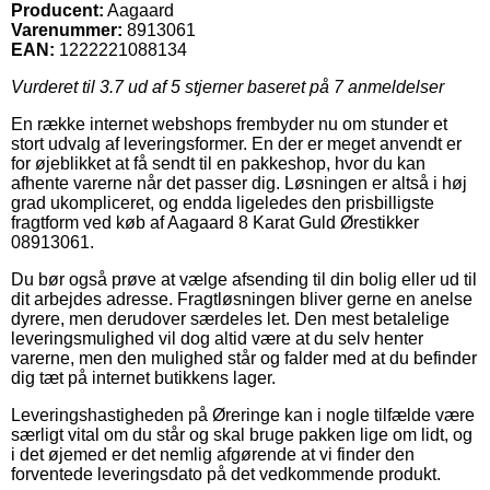
Producent:
Aagaard
Varenummer:
8913061
EAN:
1222221088134
Vurderet til
3.7
ud af 5 stjerner baseret på
7
anmeldelser
En række internet webshops frembyder nu om stunder et
stort udvalg af leveringsformer. En der er meget anvendt er
for øjeblikket at få sendt til en pakkeshop, hvor du kan
afhente varerne når det passer dig. Løsningen er altså i høj
grad ukompliceret, og endda ligeledes den prisbilligste
fragtform ved køb af Aagaard 8 Karat Guld Ørestikker
08913061.
Du bør også prøve at vælge afsending til din bolig eller ud til
dit arbejdes adresse. Fragtløsningen bliver gerne en anelse
dyrere, men derudover særdeles let. Den mest betalelige
leveringsmulighed vil dog altid være at du selv henter
varerne, men den mulighed står og falder med at du befinder
dig tæt på internet butikkens lager.
Leveringshastigheden på Øreringe kan i nogle tilfælde være
særligt vital om du står og skal bruge pakken lige om lidt, og
i det øjemed er det nemlig afgørende at vi finder den
forventede leveringsdato på det vedkommende produkt.