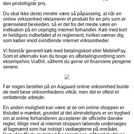
den prisbilligste pris.
Du skal ikke desto mindre være så påpasselig, at når en
online virksomhed reklamerer et produkt for en pris som er
grænseløst beskeden, så er det for det meste være en
indikation på en uoprigtig internet forhandler. Køb med kort
er heldigvis indbefattet af et reglement, hvilket værner dig
som køber imod svindlende internet virksomheder.
Vi foreslår generelt køb med betalingskort eller MobilePay.
Som et alternativ kan du bruge en afbetalingsordning som
eksempelvis ViaBill, såfremt du gerne vil finansiere pengene
senere.
Før nogen bestiller på en Aagaard online virksomhed burde
de reelt bese virksomhedens vilkår, men det er oftest et
omfattende arbejde.
En anden mulighed kan være at se om online shoppen er
tilsluttet e-mærket, grundet at det almindeligvis er en tryghed
om at online forhandleren accepterer de officielle danske
regler, tillige med at internet shoppen løbende undersøges
af fagmænd som har indsigt i vedtægterne på området.