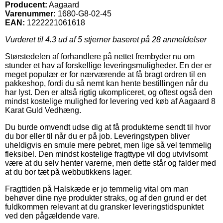
Producent:
Aagaard
Varenummer:
1680-G8-02-45
EAN:
1222221061618
Vurderet til
4.3
ud af 5 stjerner baseret på
28
anmeldelser
Størstedelen af forhandlere på nettet frembyder nu om
stunder et hav af forskellige leveringsmuligheder. En der er
meget populær er for nærværende at få bragt ordren til en
pakkeshop, fordi du så nemt kan hente bestillingen når du
har lyst. Den er altså rigtig ukompliceret, og oftest også den
mindst kostelige mulighed for levering ved køb af Aagaard 8
Karat Guld Vedhæng.
Du burde omvendt udse dig at få produkterne sendt til hvor
du bor eller til når du er på job. Leveringstypen bliver
uheldigvis en smule mere pebret, men lige så vel temmelig
fleksibel. Den mindst kostelige fragttype vil dog utvivlsomt
være at du selv henter varerne, men dette står og falder med
at du bor tæt på webbutikkens lager.
Fragttiden på Halskæde er jo temmelig vital om man
behøver dine nye produkter straks, og af den grund er det
fuldkommen relevant at du gransker leveringstidspunktet
ved den pågældende vare.