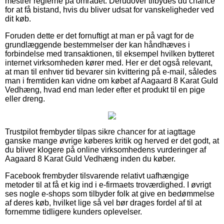
mestrer reglerne på området. Derudover tilbydes du chance
for at få bistand, hvis du bliver udsat for vanskeligheder ved
dit køb.
Foruden dette er det fornuftigt at man er på vagt for de
grundlæggende bestemmelser der kan håndhæves i
forbindelse med transaktionen, til eksempel hvilken bytteret
internet virksomheden kører med. Her er det også relevant,
at man til enhver tid bevarer sin kvittering på e-mail, således
man i fremtiden kan vidne om købet af Aagaard 8 Karat Guld
Vedhæng, hvad end man leder efter et produkt til en pige
eller dreng.
Trustpilot frembyder tilpas sikre chancer for at iagttage
ganske mange øvrige køberes kritik og herved er det godt, at
du bliver klogere på online virksomhedens vurderinger af
Aagaard 8 Karat Guld Vedhæng inden du køber.
Facebook frembyder tilsvarende relativt uafhængige
metoder til at få et kig ind i e-firmaets troværdighed. I øvrigt
ses nogle e-shops som tilbyder folk at give en bedømmelse
af deres køb, hvilket lige så vel bør drages fordel af til at
fornemme tidligere kunders oplevelser.