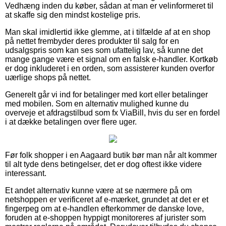
Vedhæng inden du køber, sådan at man er velinformeret til
at skaffe sig den mindst kostelige pris.
Man skal imidlertid ikke glemme, at i tilfælde af at en shop
på nettet frembyder deres produkter til salg for en
udsalgspris som kan ses som ufattelig lav, så kunne det
mange gange være et signal om en falsk e-handler. Kortkøb
er dog inkluderet i en orden, som assisterer kunden overfor
uærlige shops på nettet.
Generelt går vi ind for betalinger med kort eller betalinger
med mobilen. Som en alternativ mulighed kunne du
overveje et afdragstilbud som fx ViaBill, hvis du ser en fordel
i at dække betalingen over flere uger.
Før folk shopper i en Aagaard butik bør man når alt kommer
til alt tyde dens betingelser, det er dog oftest ikke videre
interessant.
Et andet alternativ kunne være at se nærmere på om
netshoppen er verificeret af e-mærket, grundet at det er et
fingerpeg om at e-handlen efterkommer de danske love,
foruden at e-shoppen hyppigt monitoreres af jurister som