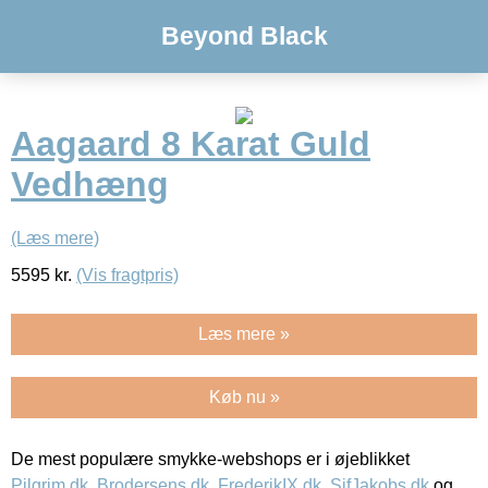
Beyond Black
Aagaard 8 Karat Guld
Vedhæng
(Læs mere)
5595
kr.
(Vis fragtpris)
Læs mere »
Køb nu »
De mest populære smykke-webshops er i øjeblikket
Pilgrim.dk
,
Brodersens.dk
,
FrederikIX.dk
,
SifJakobs.dk
og