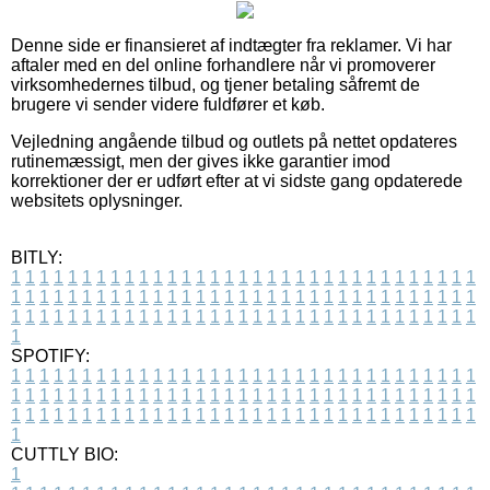
Denne side er finansieret af indtægter fra reklamer. Vi har
aftaler med en del online forhandlere når vi promoverer
virksomhedernes tilbud, og tjener betaling såfremt de
brugere vi sender videre fuldfører et køb.
Vejledning angående tilbud og outlets på nettet opdateres
rutinemæssigt, men der gives ikke garantier imod
korrektioner der er udført efter at vi sidste gang opdaterede
websitets oplysninger.
BITLY:
1
1
1
1
1
1
1
1
1
1
1
1
1
1
1
1
1
1
1
1
1
1
1
1
1
1
1
1
1
1
1
1
1
1
1
1
1
1
1
1
1
1
1
1
1
1
1
1
1
1
1
1
1
1
1
1
1
1
1
1
1
1
1
1
1
1
1
1
1
1
1
1
1
1
1
1
1
1
1
1
1
1
1
1
1
1
1
1
1
1
1
1
1
1
1
1
1
1
1
1
SPOTIFY:
1
1
1
1
1
1
1
1
1
1
1
1
1
1
1
1
1
1
1
1
1
1
1
1
1
1
1
1
1
1
1
1
1
1
1
1
1
1
1
1
1
1
1
1
1
1
1
1
1
1
1
1
1
1
1
1
1
1
1
1
1
1
1
1
1
1
1
1
1
1
1
1
1
1
1
1
1
1
1
1
1
1
1
1
1
1
1
1
1
1
1
1
1
1
1
1
1
1
1
1
CUTTLY BIO:
1