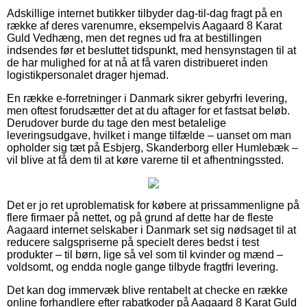
Adskillige internet butikker tilbyder dag-til-dag fragt på en
række af deres varenumre, eksempelvis Aagaard 8 Karat
Guld Vedhæng, men det regnes ud fra at bestillingen
indsendes før et besluttet tidspunkt, med hensynstagen til at
de har mulighed for at nå at få varen distribueret inden
logistikpersonalet drager hjemad.
En række e-forretninger i Danmark sikrer gebyrfri levering,
men oftest forudsætter det at du aftager for et fastsat beløb.
Derudover burde du tage den mest betalelige
leveringsudgave, hvilket i mange tilfælde – uanset om man
opholder sig tæt på Esbjerg, Skanderborg eller Humlebæk –
vil blive at få dem til at køre varerne til et afhentningssted.
Det er jo ret uproblematisk for købere at prissammenligne på
flere firmaer på nettet, og på grund af dette har de fleste
Aagaard internet selskaber i Danmark set sig nødsaget til at
reducere salgspriserne på specielt deres bedst i test
produkter – til børn, lige så vel som til kvinder og mænd –
voldsomt, og endda nogle gange tilbyde fragtfri levering.
Det kan dog immervæk blive rentabelt at checke en række
online forhandlere efter rabatkoder på Aagaard 8 Karat Guld