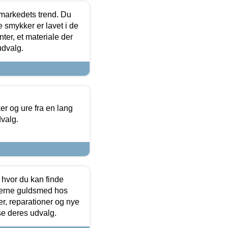
markedets trend. Du
e smykker er lavet i de
ter, et materiale der
udvalg.
 og ure fra en lang
dvalg.
 hvor du kan finde
terne guldsmed hos
r, reparationer og nye
se deres udvalg.