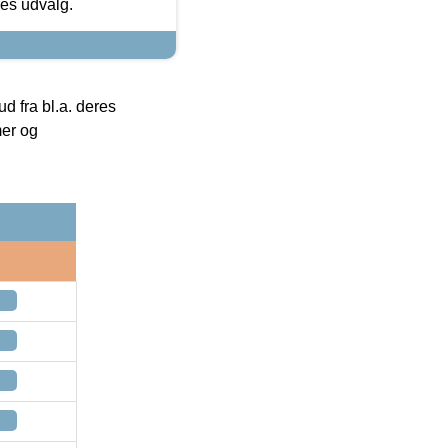
res udvalg.
 fra bl.a. deres
mer og