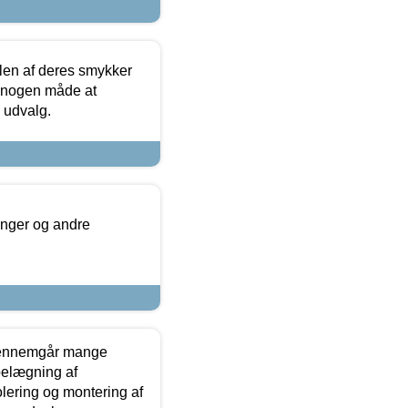
len af deres smykker
å nogen måde at
s udvalg.
inger og andre
gennemgår mange
 belægning af
olering og montering af