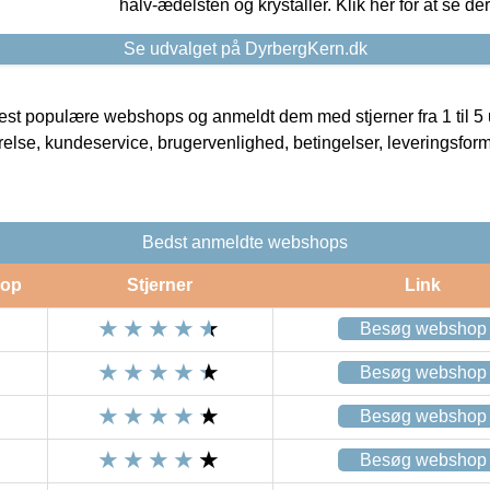
halv-ædelsten og krystaller. Klik her for at se de
Se udvalget på DyrbergKern.dk
t populære webshops og anmeldt dem med stjerner fra 1 til 5 ud
rrelse, kundeservice, brugervenlighed, betingelser, leveringsfor
Bedst anmeldte webshops
op
Stjerner
Link
Besøg webshop
Besøg webshop
Besøg webshop
Besøg webshop