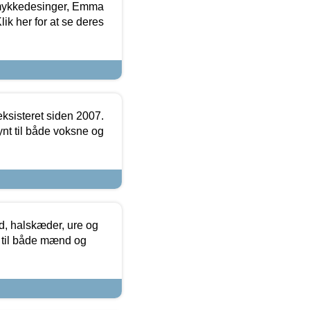
mykkedesinger, Emma
ik her for at se deres
ksisteret siden 2007.
nt til både voksne og
, halskæder, ure og
r til både mænd og