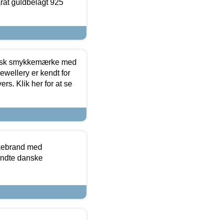
arat guldbelagt 925
dansk smykkemærke med
ewellery er kendt for
ers. Klik her for at se
kkebrand med
ndte danske