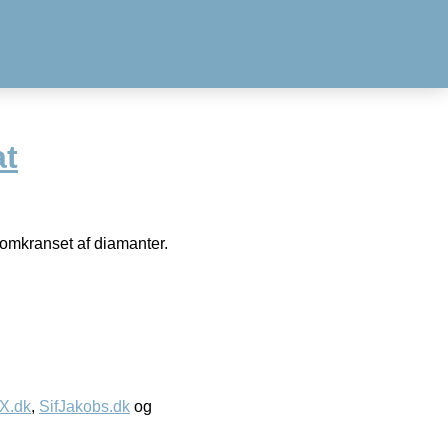
at
omkranset af diamanter.
IX.dk
,
SifJakobs.dk
og