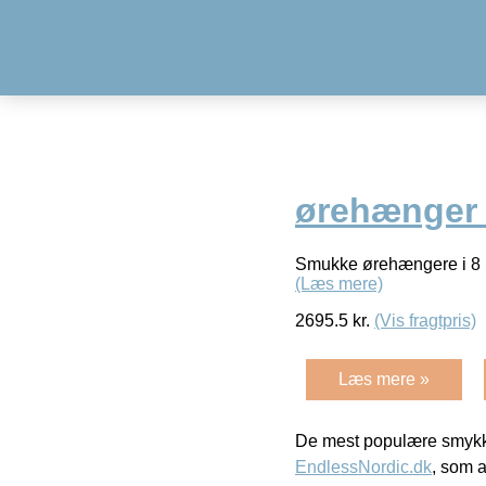
ørehænger 
Smukke ørehængere i 8 k
(Læs mere)
2695.5
kr.
(Vis fragtpris)
Læs mere »
De mest populære smykk
EndlessNordic.dk
, som a