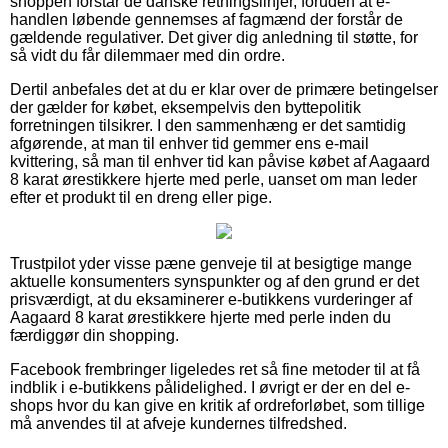
shoppen forstår de danske retningslinjer, foruden at e-
handlen løbende gennemses af fagmænd der forstår de
gældende regulativer. Det giver dig anledning til støtte, for
så vidt du får dilemmaer med din ordre.
Dertil anbefales det at du er klar over de primære betingelser
der gælder for købet, eksempelvis den byttepolitik
forretningen tilsikrer. I den sammenhæng er det samtidig
afgørende, at man til enhver tid gemmer ens e-mail
kvittering, så man til enhver tid kan påvise købet af Aagaard
8 karat ørestikkere hjerte med perle, uanset om man leder
efter et produkt til en dreng eller pige.
Trustpilot yder visse pæne genveje til at besigtige mange
aktuelle konsumenters synspunkter og af den grund er det
prisværdigt, at du eksaminerer e-butikkens vurderinger af
Aagaard 8 karat ørestikkere hjerte med perle inden du
færdiggør din shopping.
Facebook frembringer ligeledes ret så fine metoder til at få
indblik i e-butikkens pålidelighed. I øvrigt er der en del e-
shops hvor du kan give en kritik af ordreforløbet, som tillige
må anvendes til at afveje kundernes tilfredshed.