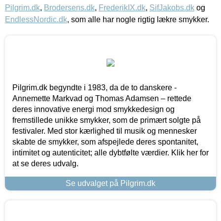
Pilgrim.dk
,
Brodersens.dk
,
FrederikIX.dk
,
SifJakobs.dk
og
EndlessNordic.dk
, som alle har nogle rigtig lækre smykker.
Pilgrim.dk begyndte i 1983, da de to danskere -
Annemette Markvad og Thomas Adamsen – rettede
deres innovative energi mod smykkedesign og
fremstillede unikke smykker, som de primært solgte på
festivaler. Med stor kærlighed til musik og mennesker
skabte de smykker, som afspejlede deres spontanitet,
intimitet og autenticitet; alle dybtfølte værdier. Klik her for
at se deres udvalg.
Se udvalget på Pilgrim.dk