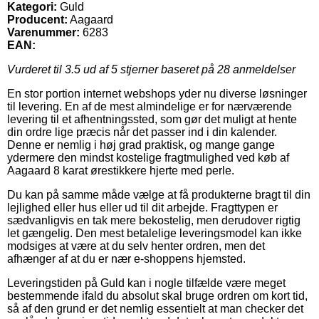
Kategori:
Guld
Producent:
Aagaard
Varenummer:
6283
EAN:
Vurderet til
3.5
ud af 5 stjerner baseret på
28
anmeldelser
En stor portion internet webshops yder nu diverse løsninger
til levering. En af de mest almindelige er for nærværende
levering til et afhentningssted, som gør det muligt at hente
din ordre lige præcis når det passer ind i din kalender.
Denne er nemlig i høj grad praktisk, og mange gange
ydermere den mindst kostelige fragtmulighed ved køb af
Aagaard 8 karat ørestikkere hjerte med perle.
Du kan på samme måde vælge at få produkterne bragt til din
lejlighed eller hus eller ud til dit arbejde. Fragttypen er
sædvanligvis en tak mere bekostelig, men derudover rigtig
let gængelig. Den mest betalelige leveringsmodel kan ikke
modsiges at være at du selv henter ordren, men det
afhænger af at du er nær e-shoppens hjemsted.
Leveringstiden på Guld kan i nogle tilfælde være meget
bestemmende ifald du absolut skal bruge ordren om kort tid,
så af den grund er det nemlig essentielt at man checker det