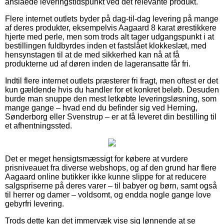
anslåede leveringstidspunkt ved det relevante produkt.
Flere internet outlets byder på dag-til-dag levering på mange
af deres produkter, eksempelvis Aagaard 8 karat ørestikkere
hjerte med perle, men som trods alt tager udgangspunkt i at
bestillingen fuldbyrdes inden et fastslået klokkeslæt, med
hensynstagen til at de med sikkerhed kan nå at få
produkterne ud af døren inden de lageransatte får fri.
Indtil flere internet outlets præsterer fri fragt, men oftest er det
kun gældende hvis du handler for et konkret beløb. Desuden
burde man snuppe den mest letkøbte leveringsløsning, som
mange gange – hvad end du befinder sig ved Herning,
Sønderborg eller Svenstrup – er at få leveret din bestilling til
et afhentningssted.
Det er meget hensigtsmæssigt for købere at vurdere
prisniveauet fra diverse webshops, og af den grund har flere
Aagaard online butikker ikke kunne slippe for at reducere
salgspriserne på deres varer – til babyer og børn, samt også
til herrer og damer – voldsomt, og endda nogle gange love
gebyrfri levering.
Trods dette kan det immervæk vise sig lønnende at se