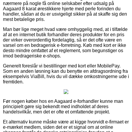
nærmere på nogle få online selskaber efter udsalg på
Aagaard 8 karat ørestikkere hjerte med perle forinden du
handler, sådan at du er usvigeligt sikker på at skaffe sig den
mest betalelige pris.
Man bør lige meget hvad være omhyggelig med, at i tilfælde
af at en internet butik forhandler deres produkter for en pris
der virker overordentlig fordelagtig, så er det ofte være en
varsel om en bedragerisk e-forretning. Køb med kort er ikke
desto mindre omfattet af et reglement, som begunstiger os
imod bedrageriske e-shops.
Generelt foreslår vi bestillinger med kort eller MobilePay.
Som en anden løsning kan du benytte en afdragsordning fra
eksempelvis ViaBill, hvis du vil dække omkostningerne ude i
fremtiden.
Før nogen køber hos en Aagaard e-forhandler kunne man
principielt gøre sig bekendt med indholdet af deres
handelsvilkår, men det er ofte et omfattende projekt.
Et alternativ kunne måske være at kigge hvorvidt e-firmaet er
e-mærket medlem, siden det er et signal om at online