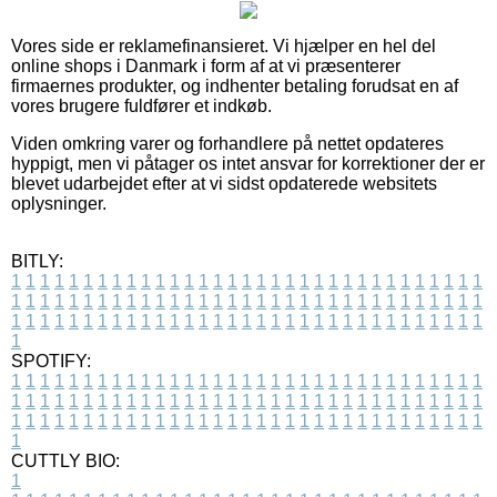
Vores side er reklamefinansieret. Vi hjælper en hel del
online shops i Danmark i form af at vi præsenterer
firmaernes produkter, og indhenter betaling forudsat en af
vores brugere fuldfører et indkøb.
Viden omkring varer og forhandlere på nettet opdateres
hyppigt, men vi påtager os intet ansvar for korrektioner der er
blevet udarbejdet efter at vi sidst opdaterede websitets
oplysninger.
BITLY:
1
1
1
1
1
1
1
1
1
1
1
1
1
1
1
1
1
1
1
1
1
1
1
1
1
1
1
1
1
1
1
1
1
1
1
1
1
1
1
1
1
1
1
1
1
1
1
1
1
1
1
1
1
1
1
1
1
1
1
1
1
1
1
1
1
1
1
1
1
1
1
1
1
1
1
1
1
1
1
1
1
1
1
1
1
1
1
1
1
1
1
1
1
1
1
1
1
1
1
1
SPOTIFY:
1
1
1
1
1
1
1
1
1
1
1
1
1
1
1
1
1
1
1
1
1
1
1
1
1
1
1
1
1
1
1
1
1
1
1
1
1
1
1
1
1
1
1
1
1
1
1
1
1
1
1
1
1
1
1
1
1
1
1
1
1
1
1
1
1
1
1
1
1
1
1
1
1
1
1
1
1
1
1
1
1
1
1
1
1
1
1
1
1
1
1
1
1
1
1
1
1
1
1
1
CUTTLY BIO:
1