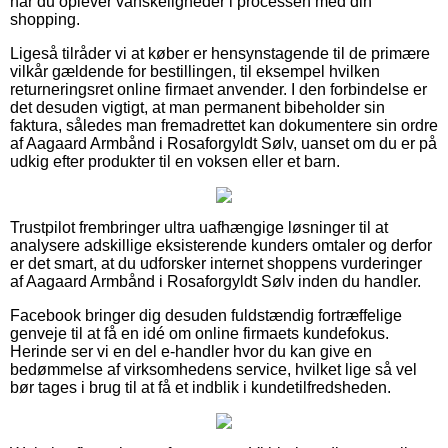
når du oplever vanskeligheder i processen med din
shopping.
Ligeså tilråder vi at køber er hensynstagende til de primære
vilkår gældende for bestillingen, til eksempel hvilken
returneringsret online firmaet anvender. I den forbindelse er
det desuden vigtigt, at man permanent bibeholder sin
faktura, således man fremadrettet kan dokumentere sin ordre
af Aagaard Armbånd i Rosaforgyldt Sølv, uanset om du er på
udkig efter produkter til en voksen eller et barn.
Trustpilot frembringer ultra uafhængige løsninger til at
analysere adskillige eksisterende kunders omtaler og derfor
er det smart, at du udforsker internet shoppens vurderinger
af Aagaard Armbånd i Rosaforgyldt Sølv inden du handler.
Facebook bringer dig desuden fuldstændig fortræffelige
genveje til at få en idé om online firmaets kundefokus.
Herinde ser vi en del e-handler hvor du kan give en
bedømmelse af virksomhedens service, hvilket lige så vel
bør tages i brug til at få et indblik i kundetilfredsheden.