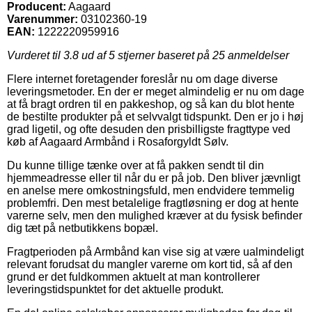
Producent:
Aagaard
Varenummer:
03102360-19
EAN:
1222220959916
Vurderet til
3.8
ud af 5 stjerner baseret på
25
anmeldelser
Flere internet foretagender foreslår nu om dage diverse
leveringsmetoder. En der er meget almindelig er nu om dage
at få bragt ordren til en pakkeshop, og så kan du blot hente
de bestilte produkter på et selvvalgt tidspunkt. Den er jo i høj
grad ligetil, og ofte desuden den prisbilligste fragttype ved
køb af Aagaard Armbånd i Rosaforgyldt Sølv.
Du kunne tillige tænke over at få pakken sendt til din
hjemmeadresse eller til når du er på job. Den bliver jævnligt
en anelse mere omkostningsfuld, men endvidere temmelig
problemfri. Den mest betalelige fragtløsning er dog at hente
varerne selv, men den mulighed kræver at du fysisk befinder
dig tæt på netbutikkens bopæl.
Fragtperioden på Armbånd kan vise sig at være ualmindeligt
relevant forudsat du mangler varerne om kort tid, så af den
grund er det fuldkommen aktuelt at man kontrollerer
leveringstidspunktet for det aktuelle produkt.