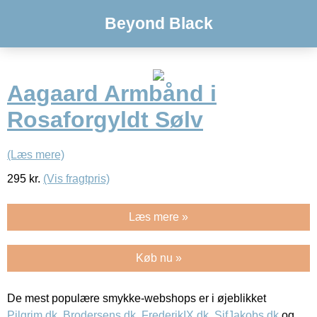
Beyond Black
Aagaard Armbånd i
Rosaforgyldt Sølv
(Læs mere)
295
kr.
(Vis fragtpris)
Læs mere »
Køb nu »
De mest populære smykke-webshops er i øjeblikket
Pilgrim.dk
,
Brodersens.dk
,
FrederikIX.dk
,
SifJakobs.dk
og