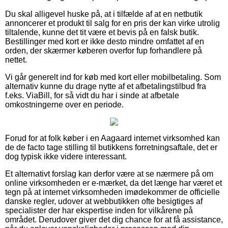
Du skal alligevel huske på, at i tilfælde af at en netbutik
annoncerer et produkt til salg for en pris der kan virke utrolig
tiltalende, kunne det tit være et bevis på en falsk butik.
Bestillinger med kort er ikke desto mindre omfattet af en
orden, der skærmer køberen overfor fup forhandlere på
nettet.
Vi går generelt ind for køb med kort eller mobilbetaling. Som
alternativ kunne du drage nytte af et afbetalingstilbud fra
f.eks. ViaBill, for så vidt du har i sinde at afbetale
omkostningerne over en periode.
Forud for at folk køber i en Aagaard internet virksomhed kan
de de facto tage stilling til butikkens forretningsaftale, det er
dog typisk ikke videre interessant.
Et alternativt forslag kan derfor være at se nærmere på om
online virksomheden er e-mærket, da det længe har været et
tegn på at internet virksomheden imødekommer de officielle
danske regler, udover at webbutikken ofte besigtiges af
specialister der har ekspertise inden for vilkårene på
området. Derudover giver det dig chance for at få assistance,