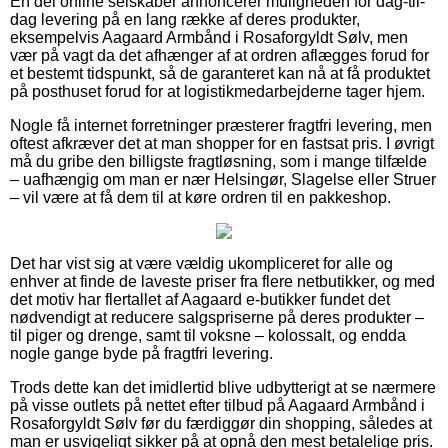
En del online selskaber annoncerer muligheden for dag-til-
dag levering på en lang række af deres produkter,
eksempelvis Aagaard Armbånd i Rosaforgyldt Sølv, men
vær på vagt da det afhænger af at ordren aflægges forud for
et bestemt tidspunkt, så de garanteret kan nå at få produktet
på posthuset forud for at logistikmedarbejderne tager hjem.
Nogle få internet forretninger præsterer fragtfri levering, men
oftest afkræver det at man shopper for en fastsat pris. I øvrigt
må du gribe den billigste fragtløsning, som i mange tilfælde
– uafhængig om man er nær Helsingør, Slagelse eller Struer
– vil være at få dem til at køre ordren til en pakkeshop.
Det har vist sig at være vældig ukompliceret for alle og
enhver at finde de laveste priser fra flere netbutikker, og med
det motiv har flertallet af Aagaard e-butikker fundet det
nødvendigt at reducere salgspriserne på deres produkter –
til piger og drenge, samt til voksne – kolossalt, og endda
nogle gange byde på fragtfri levering.
Trods dette kan det imidlertid blive udbytterigt at se nærmere
på visse outlets på nettet efter tilbud på Aagaard Armbånd i
Rosaforgyldt Sølv før du færdiggør din shopping, således at
man er usvigeligt sikker på at opnå den mest betalelige pris.