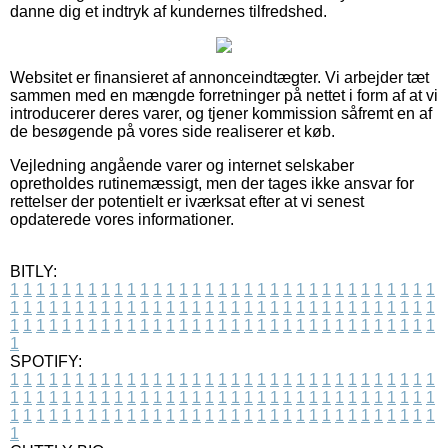
danne dig et indtryk af kundernes tilfredshed.
Websitet er finansieret af annonceindtægter. Vi arbejder tæt
sammen med en mængde forretninger på nettet i form af at vi
introducerer deres varer, og tjener kommission såfremt en af
de besøgende på vores side realiserer et køb.
Vejledning angående varer og internet selskaber
opretholdes rutinemæssigt, men der tages ikke ansvar for
rettelser der potentielt er iværksat efter at vi senest
opdaterede vores informationer.
BITLY:
1
1
1
1
1
1
1
1
1
1
1
1
1
1
1
1
1
1
1
1
1
1
1
1
1
1
1
1
1
1
1
1
1
1
1
1
1
1
1
1
1
1
1
1
1
1
1
1
1
1
1
1
1
1
1
1
1
1
1
1
1
1
1
1
1
1
1
1
1
1
1
1
1
1
1
1
1
1
1
1
1
1
1
1
1
1
1
1
1
1
1
1
1
1
1
1
1
1
1
1
SPOTIFY:
1
1
1
1
1
1
1
1
1
1
1
1
1
1
1
1
1
1
1
1
1
1
1
1
1
1
1
1
1
1
1
1
1
1
1
1
1
1
1
1
1
1
1
1
1
1
1
1
1
1
1
1
1
1
1
1
1
1
1
1
1
1
1
1
1
1
1
1
1
1
1
1
1
1
1
1
1
1
1
1
1
1
1
1
1
1
1
1
1
1
1
1
1
1
1
1
1
1
1
1