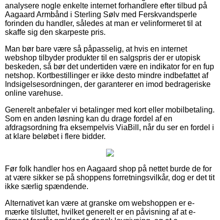
analysere nogle enkelte internet forhandlere efter tilbud på
Aagaard Armbånd i Sterling Sølv med Ferskvandsperle
forinden du handler, således at man er velinformeret til at
skaffe sig den skarpeste pris.
Man bør bare være så påpasselig, at hvis en internet
webshop tilbyder produkter til en salgspris der er utopisk
beskeden, så bør det undertiden være en indikator for en fup
netshop. Kortbestillinger er ikke desto mindre indbefattet af
Indsigelsesordningen, der garanterer en imod bedrageriske
online varehuse.
Generelt anbefaler vi betalinger med kort eller mobilbetaling.
Som en anden løsning kan du drage fordel af en
afdragsordning fra eksempelvis ViaBill, når du ser en fordel i
at klare beløbet i flere bidder.
Før folk handler hos en Aagaard shop på nettet burde de for
at være sikker se på shoppens forretningsvilkår, dog er det tit
ikke særlig spændende.
Alternativet kan være at granske om webshoppen er e-
mærke tilsluttet, hvilket generelt er en påvisning af at e-