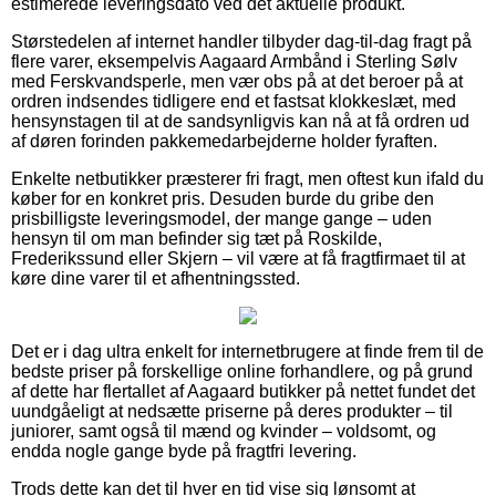
estimerede leveringsdato ved det aktuelle produkt.
Størstedelen af internet handler tilbyder dag-til-dag fragt på
flere varer, eksempelvis Aagaard Armbånd i Sterling Sølv
med Ferskvandsperle, men vær obs på at det beroer på at
ordren indsendes tidligere end et fastsat klokkeslæt, med
hensynstagen til at de sandsynligvis kan nå at få ordren ud
af døren forinden pakkemedarbejderne holder fyraften.
Enkelte netbutikker præsterer fri fragt, men oftest kun ifald du
køber for en konkret pris. Desuden burde du gribe den
prisbilligste leveringsmodel, der mange gange – uden
hensyn til om man befinder sig tæt på Roskilde,
Frederikssund eller Skjern – vil være at få fragtfirmaet til at
køre dine varer til et afhentningssted.
Det er i dag ultra enkelt for internetbrugere at finde frem til de
bedste priser på forskellige online forhandlere, og på grund
af dette har flertallet af Aagaard butikker på nettet fundet det
uundgåeligt at nedsætte priserne på deres produkter – til
juniorer, samt også til mænd og kvinder – voldsomt, og
endda nogle gange byde på fragtfri levering.
Trods dette kan det til hver en tid vise sig lønsomt at