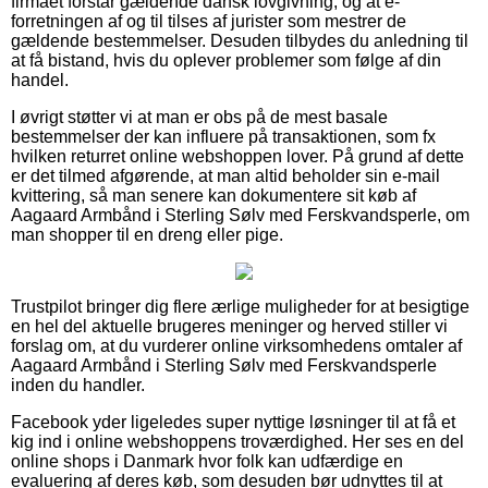
firmaet forstår gældende dansk lovgivning, og at e-
forretningen af og til tilses af jurister som mestrer de
gældende bestemmelser. Desuden tilbydes du anledning til
at få bistand, hvis du oplever problemer som følge af din
handel.
I øvrigt støtter vi at man er obs på de mest basale
bestemmelser der kan influere på transaktionen, som fx
hvilken returret online webshoppen lover. På grund af dette
er det tilmed afgørende, at man altid beholder sin e-mail
kvittering, så man senere kan dokumentere sit køb af
Aagaard Armbånd i Sterling Sølv med Ferskvandsperle, om
man shopper til en dreng eller pige.
Trustpilot bringer dig flere ærlige muligheder for at besigtige
en hel del aktuelle brugeres meninger og herved stiller vi
forslag om, at du vurderer online virksomhedens omtaler af
Aagaard Armbånd i Sterling Sølv med Ferskvandsperle
inden du handler.
Facebook yder ligeledes super nyttige løsninger til at få et
kig ind i online webshoppens troværdighed. Her ses en del
online shops i Danmark hvor folk kan udfærdige en
evaluering af deres køb, som desuden bør udnyttes til at