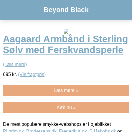
Beyond Black
Aagaard Armbånd i Sterling
Sølv med Ferskvandsperle
(Læs mere)
695
kr.
(Vis fragtpris)
Læs mere »
Køb nu »
De mest populære smykke-webshops er i øjeblikket
Pilgrim.dk
,
Brodersens.dk
,
FrederikIX.dk
,
SifJakobs.dk
og