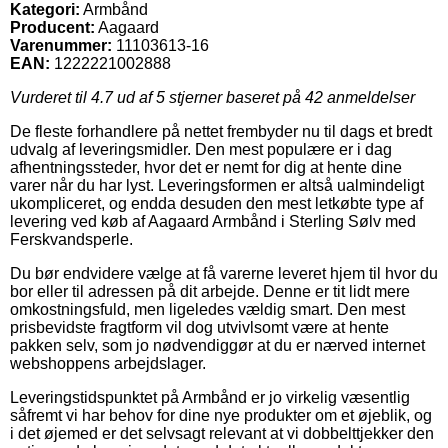
Kategori:
Armbånd
Producent:
Aagaard
Varenummer:
11103613-16
EAN:
1222221002888
Vurderet til
4.7
ud af 5 stjerner baseret på
42
anmeldelser
De fleste forhandlere på nettet frembyder nu til dags et bredt
udvalg af leveringsmidler. Den mest populære er i dag
afhentningssteder, hvor det er nemt for dig at hente dine
varer når du har lyst. Leveringsformen er altså ualmindeligt
ukompliceret, og endda desuden den mest letkøbte type af
levering ved køb af Aagaard Armbånd i Sterling Sølv med
Ferskvandsperle.
Du bør endvidere vælge at få varerne leveret hjem til hvor du
bor eller til adressen på dit arbejde. Denne er tit lidt mere
omkostningsfuld, men ligeledes vældig smart. Den mest
prisbevidste fragtform vil dog utvivlsomt være at hente
pakken selv, som jo nødvendiggør at du er nærved internet
webshoppens arbejdslager.
Leveringstidspunktet på Armbånd er jo virkelig væsentlig
såfremt vi har behov for dine nye produkter om et øjeblik, og
i det øjemed er det selvsagt relevant at vi dobbelttjekker den