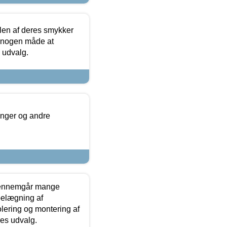
len af deres smykker
å nogen måde at
s udvalg.
inger og andre
gennemgår mange
 belægning af
olering og montering af
res udvalg.