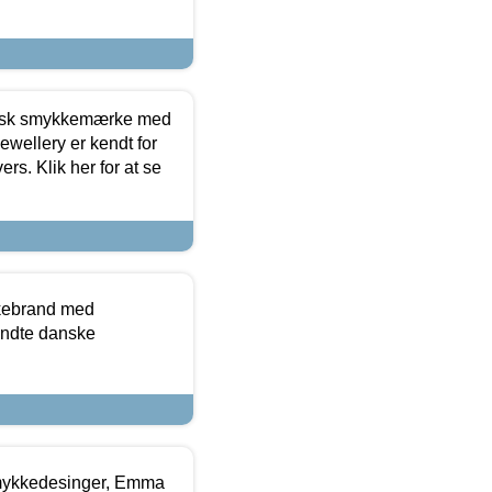
dansk smykkemærke med
ewellery er kendt for
ers. Klik her for at se
kkebrand med
ndte danske
mykkedesinger, Emma