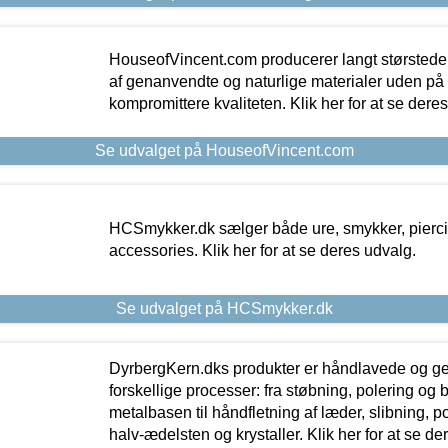
HouseofVincent.com producerer langt størstede
af genanvendte og naturlige materialer uden p
kompromittere kvaliteten. Klik her for at se dere
Se udvalget på HouseofVincent.com
HCSmykker.dk sælger både ure, smykker, pierc
accessories. Klik her for at se deres udvalg.
Se udvalget på HCSmykker.dk
DyrbergKern.dks produkter er håndlavede og 
forskellige processer: fra støbning, polering og
metalbasen til håndfletning af læder, slibning, p
halv-ædelsten og krystaller. Klik her for at se de