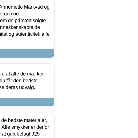
- Annemette Markvad og
ergi mod
som de primært solgte
mennesker skabte de
et og autenticitet; alle
.
re af alle de mærker
 du får den bedste
 se deres udvalg.
 de bedste materialer,
 Alle smykker er derfor
arat guldbelagt 925