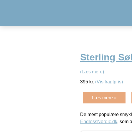
Sterling Sø
(Læs mere)
395
kr.
(Vis fragtpris)
Læs mere »
De mest populære smykk
EndlessNordic.dk
, som a