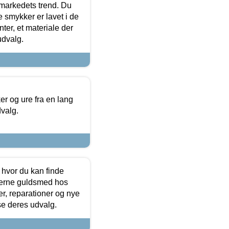
markedets trend. Du
e smykker er lavet i de
ter, et materiale der
udvalg.
 og ure fra en lang
dvalg.
 hvor du kan finde
terne guldsmed hos
r, reparationer og nye
se deres udvalg.