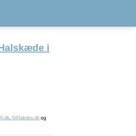
Halskæde i
IX.dk
,
SifJakobs.dk
og