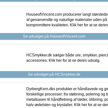
HouseofVincent.com producerer langt størstede
af genanvendte og naturlige materialer uden p
kompromittere kvaliteten. Klik her for at se dere
Se udvalget på HouseofVincent.com
HCSmykker.dk sælger både ure, smykker, pierc
accessories. Klik her for at se deres udvalg.
Se udvalget på HCSmykker.dk
DyrbergKern.dks produkter er håndlavede og 
forskellige processer: fra støbning, polering og
metalbasen til håndfletning af læder, slibning, p
halv-ædelsten og krystaller. Klik her for at se de