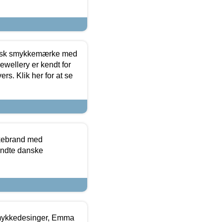
dansk smykkemærke med
ewellery er kendt for
ers. Klik her for at se
kkebrand med
ndte danske
mykkedesinger, Emma