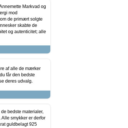
- Annemette Markvad og
ergi mod
som de primært solgte
mennesker skabte de
et og autenticitet; alle
.
re af alle de mærker
 du får den bedste
 se deres udvalg.
 de bedste materialer,
 Alle smykker er derfor
arat guldbelagt 925