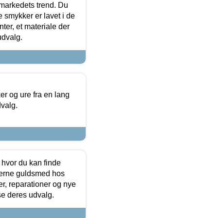
markedets trend. Du
e smykker er lavet i de
ter, et materiale der
udvalg.
 og ure fra en lang
dvalg.
 hvor du kan finde
terne guldsmed hos
r, reparationer og nye
se deres udvalg.