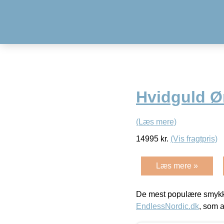
Hvidguld Ø
(Læs mere)
14995
kr.
(Vis fragtpris)
Læs mere »
De mest populære smykk
EndlessNordic.dk
, som a