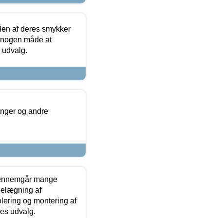
len af deres smykker
å nogen måde at
s udvalg.
inger og andre
gennemgår mange
 belægning af
olering og montering af
res udvalg.