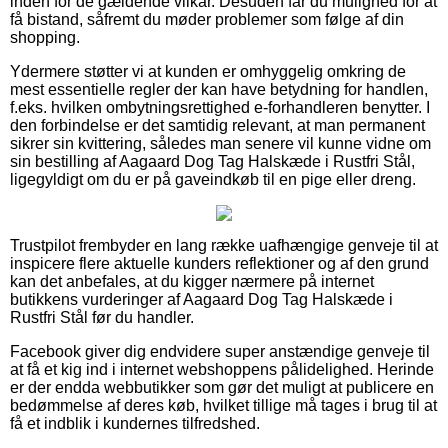
inden for de gældende vilkår. Desuden får du mulighed for at
få bistand, såfremt du møder problemer som følge af din
shopping.
Ydermere støtter vi at kunden er omhyggelig omkring de
mest essentielle regler der kan have betydning for handlen,
f.eks. hvilken ombytningsrettighed e-forhandleren benytter. I
den forbindelse er det samtidig relevant, at man permanent
sikrer sin kvittering, således man senere vil kunne vidne om
sin bestilling af Aagaard Dog Tag Halskæde i Rustfri Stål,
ligegyldigt om du er på gaveindkøb til en pige eller dreng.
Trustpilot frembyder en lang række uafhængige genveje til at
inspicere flere aktuelle kunders reflektioner og af den grund
kan det anbefales, at du kigger nærmere på internet
butikkens vurderinger af Aagaard Dog Tag Halskæde i
Rustfri Stål før du handler.
Facebook giver dig endvidere super anstændige genveje til
at få et kig ind i internet webshoppens pålidelighed. Herinde
er der endda webbutikker som gør det muligt at publicere en
bedømmelse af deres køb, hvilket tillige må tages i brug til at
få et indblik i kundernes tilfredshed.