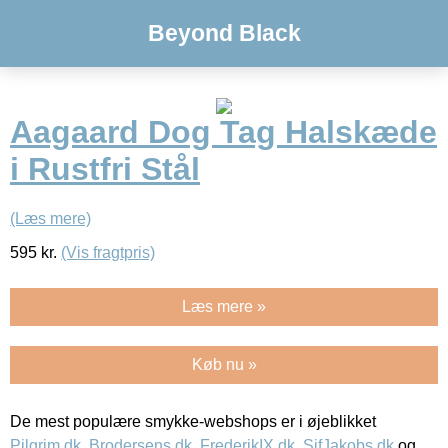
Beyond Black
Aagaard Dog Tag Halskæde
i Rustfri Stål
(Læs mere)
595
kr.
(Vis fragtpris)
Læs mere »
Køb nu »
De mest populære smykke-webshops er i øjeblikket
Pilgrim.dk
,
Brodersens.dk
,
FrederikIX.dk
,
SifJakobs.dk
og