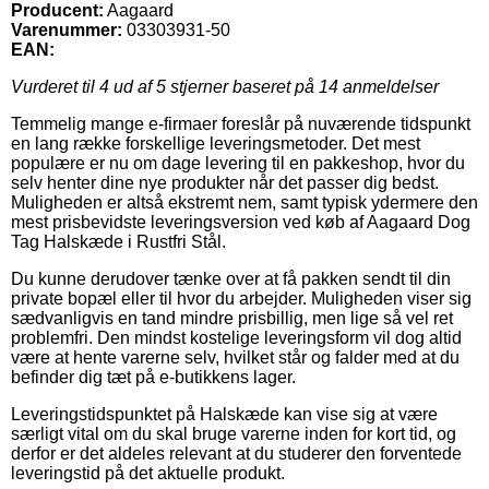
Producent:
Aagaard
Varenummer:
03303931-50
EAN:
Vurderet til
4
ud af 5 stjerner baseret på
14
anmeldelser
Temmelig mange e-firmaer foreslår på nuværende tidspunkt
en lang række forskellige leveringsmetoder. Det mest
populære er nu om dage levering til en pakkeshop, hvor du
selv henter dine nye produkter når det passer dig bedst.
Muligheden er altså ekstremt nem, samt typisk ydermere den
mest prisbevidste leveringsversion ved køb af Aagaard Dog
Tag Halskæde i Rustfri Stål.
Du kunne derudover tænke over at få pakken sendt til din
private bopæl eller til hvor du arbejder. Muligheden viser sig
sædvanligvis en tand mindre prisbillig, men lige så vel ret
problemfri. Den mindst kostelige leveringsform vil dog altid
være at hente varerne selv, hvilket står og falder med at du
befinder dig tæt på e-butikkens lager.
Leveringstidspunktet på Halskæde kan vise sig at være
særligt vital om du skal bruge varerne inden for kort tid, og
derfor er det aldeles relevant at du studerer den forventede
leveringstid på det aktuelle produkt.