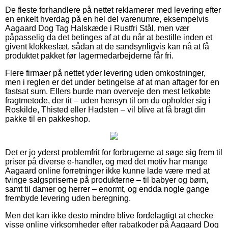
De fleste forhandlere på nettet reklamerer med levering efter
en enkelt hverdag på en hel del varenumre, eksempelvis
Aagaard Dog Tag Halskæde i Rustfri Stål, men vær
påpasselig da det betinges af at du når at bestille inden et
givent klokkeslæt, sådan at de sandsynligvis kan nå at få
produktet pakket før lagermedarbejderne får fri.
Flere firmaer på nettet yder levering uden omkostninger,
men i reglen er det under betingelse af at man aftager for en
fastsat sum. Ellers burde man overveje den mest letkøbte
fragtmetode, der tit – uden hensyn til om du opholder sig i
Roskilde, Thisted eller Hadsten – vil blive at få bragt din
pakke til en pakkeshop.
Det er jo yderst problemfrit for forbrugerne at søge sig frem til
priser på diverse e-handler, og med det motiv har mange
Aagaard online forretninger ikke kunne lade være med at
tvinge salgspriserne på produkterne – til babyer og børn,
samt til damer og herrer – enormt, og endda nogle gange
frembyde levering uden beregning.
Men det kan ikke desto mindre blive fordelagtigt at checke
visse online virksomheder efter rabatkoder på Aagaard Dog