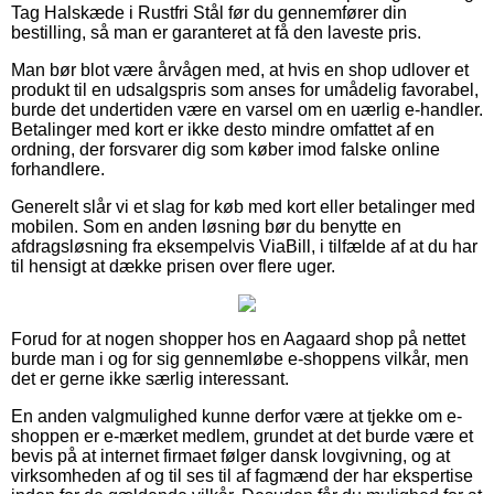
Tag Halskæde i Rustfri Stål før du gennemfører din
bestilling, så man er garanteret at få den laveste pris.
Man bør blot være årvågen med, at hvis en shop udlover et
produkt til en udsalgspris som anses for umådelig favorabel,
burde det undertiden være en varsel om en uærlig e-handler.
Betalinger med kort er ikke desto mindre omfattet af en
ordning, der forsvarer dig som køber imod falske online
forhandlere.
Generelt slår vi et slag for køb med kort eller betalinger med
mobilen. Som en anden løsning bør du benytte en
afdragsløsning fra eksempelvis ViaBill, i tilfælde af at du har
til hensigt at dække prisen over flere uger.
Forud for at nogen shopper hos en Aagaard shop på nettet
burde man i og for sig gennemløbe e-shoppens vilkår, men
det er gerne ikke særlig interessant.
En anden valgmulighed kunne derfor være at tjekke om e-
shoppen er e-mærket medlem, grundet at det burde være et
bevis på at internet firmaet følger dansk lovgivning, og at
virksomheden af og til ses til af fagmænd der har ekspertise