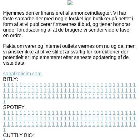
Hjemmesiden er finansieret af annonceindtægter. Vi har
faste samarbejder med nogle forskellige butikker på nettet i
form af at vi publicerer firmaernes tilbud, og tjener honorar
under forudsætning af at de brugere vi sender videre laver
en ordre.
Fakta om varer og internet outlets værnes om nu og da, men
vi ønsker ikke at blive stillet ansvarlig for korrektioner der
potentielt er implementeret efter seneste opdatering af de
viste data.
sanalkolicim.com
BITLY:
1
1
1
1
1
1
1
1
1
1
1
1
1
1
1
1
1
1
1
1
1
1
1
1
1
1
1
1
1
1
1
1
1
1
1
1
1
1
1
1
1
1
1
1
1
1
1
1
1
1
1
1
1
1
1
1
1
1
1
1
1
1
1
1
1
1
1
1
1
1
1
1
1
1
1
1
1
1
1
1
1
1
1
1
1
1
1
1
1
1
1
1
1
1
1
1
1
1
1
1
SPOTIFY:
1
1
1
1
1
1
1
1
1
1
1
1
1
1
1
1
1
1
1
1
1
1
1
1
1
1
1
1
1
1
1
1
1
1
1
1
1
1
1
1
1
1
1
1
1
1
1
1
1
1
1
1
1
1
1
1
1
1
1
1
1
1
1
1
1
1
1
1
1
1
1
1
1
1
1
1
1
1
1
1
1
1
1
1
1
1
1
1
1
1
1
1
1
1
1
1
1
1
1
1
CUTTLY BIO: