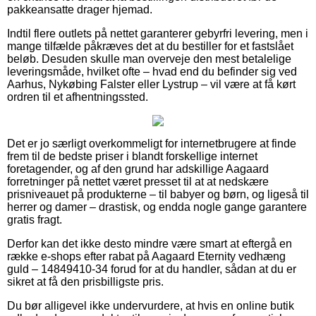
pakkeansatte drager hjemad.
Indtil flere outlets på nettet garanterer gebyrfri levering, men i
mange tilfælde påkræves det at du bestiller for et fastslået
beløb. Desuden skulle man overveje den mest betalelige
leveringsmåde, hvilket ofte – hvad end du befinder sig ved
Aarhus, Nykøbing Falster eller Lystrup – vil være at få kørt
ordren til et afhentningssted.
Det er jo særligt overkommeligt for internetbrugere at finde
frem til de bedste priser i blandt forskellige internet
foretagender, og af den grund har adskillige Aagaard
forretninger på nettet været presset til at at nedskære
prisniveauet på produkterne – til babyer og børn, og ligeså til
herrer og damer – drastisk, og endda nogle gange garantere
gratis fragt.
Derfor kan det ikke desto mindre være smart at eftergå en
række e-shops efter rabat på Aagaard Eternity vedhæng
guld – 14849410-34 forud for at du handler, sådan at du er
sikret at få den prisbilligste pris.
Du bør alligevel ikke undervurdere, at hvis en online butik