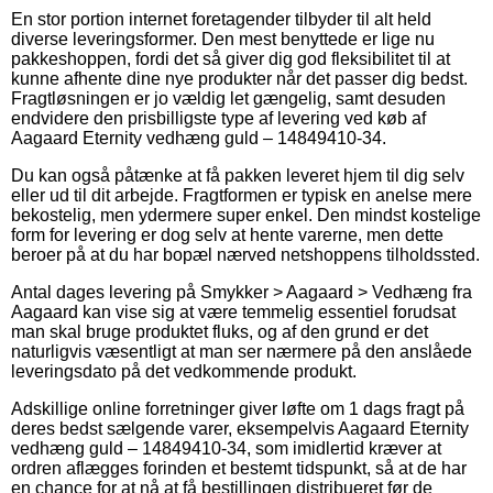
En stor portion internet foretagender tilbyder til alt held
diverse leveringsformer. Den mest benyttede er lige nu
pakkeshoppen, fordi det så giver dig god fleksibilitet til at
kunne afhente dine nye produkter når det passer dig bedst.
Fragtløsningen er jo vældig let gængelig, samt desuden
endvidere den prisbilligste type af levering ved køb af
Aagaard Eternity vedhæng guld – 14849410-34.
Du kan også påtænke at få pakken leveret hjem til dig selv
eller ud til dit arbejde. Fragtformen er typisk en anelse mere
bekostelig, men ydermere super enkel. Den mindst kostelige
form for levering er dog selv at hente varerne, men dette
beroer på at du har bopæl nærved netshoppens tilholdssted.
Antal dages levering på Smykker > Aagaard > Vedhæng fra
Aagaard kan vise sig at være temmelig essentiel forudsat
man skal bruge produktet fluks, og af den grund er det
naturligvis væsentligt at man ser nærmere på den anslåede
leveringsdato på det vedkommende produkt.
Adskillige online forretninger giver løfte om 1 dags fragt på
deres bedst sælgende varer, eksempelvis Aagaard Eternity
vedhæng guld – 14849410-34, som imidlertid kræver at
ordren aflægges forinden et bestemt tidspunkt, så at de har
en chance for at nå at få bestillingen distribueret før de