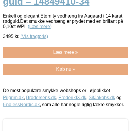
guld – 14849410-34
Enkelt og elegant Eternity vedhæng fra Aagaard i 14 karat
rødguld.Det smukke vedhæng er prydet med en brillant på
0,10ct WPI.
(Læs mere)
3495
kr.
(Vis fragtpris)
Læs mere »
Køb nu »
De mest populære smykke-webshops er i øjeblikket
Pilgrim.dk
,
Brodersens.dk
,
FrederikIX.dk
,
SifJakobs.dk
og
EndlessNordic.dk
, som alle har nogle rigtig lækre smykker.