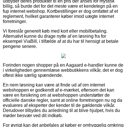
udbyder deres produkter til en pris der anses for mystisk
billig, så burde det for det meste være et kendetegn på en
fup internet webshop. Kortbestillinger er dog omfattet af et
reglement, hvilket garanterer køber imod uægte internet
forretninger.
Vi foreslår generelt køb med kort eller mobilbetaling.
Alternativt kunne du drage nytte af en løsning fra for
eksempel ViaBill, i tilfælde af at du har til hensigt at betale
pengene senere.
Forinden nogen shopper på en Aagaard e-handler kunne de
i virkeligheden gennemlæse webbutikkens vilkår, det er dog
oftest ikke særlig spændende.
En nem løsning kan være at finde ud af om internet
webshoppen er godkendt af e-mærket, eftersom det kan
være en forsikring om at webshoppen understøtter de
officielle danske regler, samt at online forretningen nu og da
evalueres af eksperter der kender til de gældende vilkår.
Derudover tilbydes du anledning til at blive hjulpet, hvis du
møder besvær ved dit indkøb.
For øvrigt kan det anbefales at køber er omhyggelig omkring