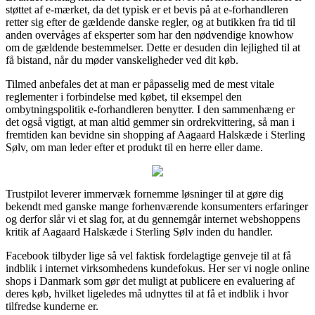
støttet af e-mærket, da det typisk er et bevis på at e-forhandleren
retter sig efter de gældende danske regler, og at butikken fra tid til
anden overvåges af eksperter som har den nødvendige knowhow
om de gældende bestemmelser. Dette er desuden din lejlighed til at
få bistand, når du møder vanskeligheder ved dit køb.
Tilmed anbefales det at man er påpasselig med de mest vitale
reglementer i forbindelse med købet, til eksempel den
ombytningspolitik e-forhandleren benytter. I den sammenhæng er
det også vigtigt, at man altid gemmer sin ordrekvittering, så man i
fremtiden kan bevidne sin shopping af Aagaard Halskæde i Sterling
Sølv, om man leder efter et produkt til en herre eller dame.
Trustpilot leverer immervæk fornemme løsninger til at gøre dig
bekendt med ganske mange forhenværende konsumenters erfaringer
og derfor slår vi et slag for, at du gennemgår internet webshoppens
kritik af Aagaard Halskæde i Sterling Sølv inden du handler.
Facebook tilbyder lige så vel faktisk fordelagtige genveje til at få
indblik i internet virksomhedens kundefokus. Her ser vi nogle online
shops i Danmark som gør det muligt at publicere en evaluering af
deres køb, hvilket ligeledes må udnyttes til at få et indblik i hvor
tilfredse kunderne er.