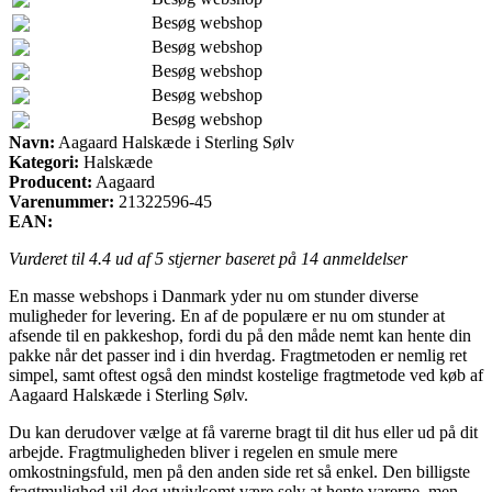
Besøg webshop
Besøg webshop
Besøg webshop
Besøg webshop
Besøg webshop
Navn:
Aagaard Halskæde i Sterling Sølv
Kategori:
Halskæde
Producent:
Aagaard
Varenummer:
21322596-45
EAN:
Vurderet til
4.4
ud af 5 stjerner baseret på
14
anmeldelser
En masse webshops i Danmark yder nu om stunder diverse
muligheder for levering. En af de populære er nu om stunder at
afsende til en pakkeshop, fordi du på den måde nemt kan hente din
pakke når det passer ind i din hverdag. Fragtmetoden er nemlig ret
simpel, samt oftest også den mindst kostelige fragtmetode ved køb af
Aagaard Halskæde i Sterling Sølv.
Du kan derudover vælge at få varerne bragt til dit hus eller ud på dit
arbejde. Fragtmuligheden bliver i regelen en smule mere
omkostningsfuld, men på den anden side ret så enkel. Den billigste
fragtmulighed vil dog utvivlsomt være selv at hente varerne, men