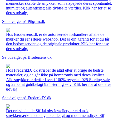
mennesker skabte de smykker, som afspejlede deres spontanitet,
intimitet og autenticitet; alle dybtfølte værdier. Klik her for at se
deres udvalg.
Se udvalget på Pilgrim.dk
Hos Brodersens.dk er de autoriserede forhandlere af alle de
mærker du ser i deres webshop. Det er din garanti for at du får
den bedste service og de originale produkter. Klik her for at se
deres udvalg.
Se udvalget på Brodersens.dk
Hos FrederikIX.dk stræber de altid efter at bruge de bedste
materialer, og de går ikke på kompromis med deres kvalitet.
Alle smykker er derfor lavet i 100% recycled 925 Sterling sølv
og 22 karat guldbelagt 925 sterling sølv. Klik her for at se deres
udvalg.
Se udvalget på FrederikIX.dk
Det prisvindende Sif Jakobs Jewellery er et dansk
smykkemærke med et genkendeligt og moderne udtryk. Sif