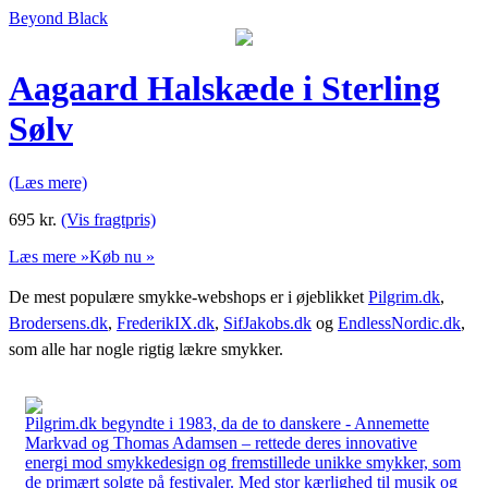
Beyond Black
Aagaard Halskæde i Sterling
Sølv
(Læs mere)
695
kr.
(Vis fragtpris)
Læs mere »
Køb nu »
De mest populære smykke-webshops er i øjeblikket
Pilgrim.dk
,
Brodersens.dk
,
FrederikIX.dk
,
SifJakobs.dk
og
EndlessNordic.dk
,
som alle har nogle rigtig lækre smykker.
Pilgrim.dk begyndte i 1983, da de to danskere - Annemette
Markvad og Thomas Adamsen – rettede deres innovative
energi mod smykkedesign og fremstillede unikke smykker, som
de primært solgte på festivaler. Med stor kærlighed til musik og