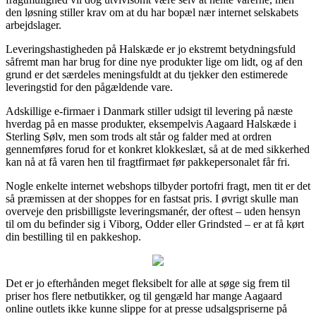
den løsning stiller krav om at du har bopæl nær internet selskabets
arbejdslager.
Leveringshastigheden på Halskæde er jo ekstremt betydningsfuld
såfremt man har brug for dine nye produkter lige om lidt, og af den
grund er det særdeles meningsfuldt at du tjekker den estimerede
leveringstid for den pågældende vare.
Adskillige e-firmaer i Danmark stiller udsigt til levering på næste
hverdag på en masse produkter, eksempelvis Aagaard Halskæde i
Sterling Sølv, men som trods alt står og falder med at ordren
gennemføres forud for et konkret klokkeslæt, så at de med sikkerhed
kan nå at få varen hen til fragtfirmaet før pakkepersonalet får fri.
Nogle enkelte internet webshops tilbyder portofri fragt, men tit er det
så præmissen at der shoppes for en fastsat pris. I øvrigt skulle man
overveje den prisbilligste leveringsmanér, der oftest – uden hensyn
til om du befinder sig i Viborg, Odder eller Grindsted – er at få kørt
din bestilling til en pakkeshop.
Det er jo efterhånden meget fleksibelt for alle at søge sig frem til
priser hos flere netbutikker, og til gengæld har mange Aagaard
online outlets ikke kunne slippe for at presse udsalgspriserne på