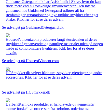
GuldsmedØstergaard.dk har fysisk butik i Skive, hvor du kan
finde mere end 40 forskellige smykkemærker. Den interne
guldsmed hos Guldsmed Østergaard udfører alt fra
stenfatninger, reparationer og nye unikke smykker efter eget
ønske. Klik her for at se deres udvalg.
Se udvalget på GuldsmedØstergaard.dk
HouseofVincent.com producerer langt størstedelen af deres
smykker af genanvendte og naturlige materialer uden på nogen
måde at kompromittere kvaliteten. Klik her for at se deres
udvalg.
Se udvalget på HouseofVincent.com
HCSmykker.dk sælger både ure, smykker, piercinger og andre
accessories. Klik her for at se deres udvalg.
Se udvalget på HCSmykker.dk
DyrbergKern.dks produkter er håndlavede og gennemgår
mange forskellige processer: fra støbning, polering og