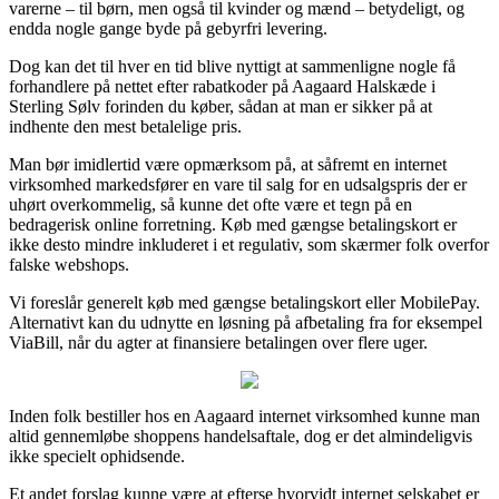
varerne – til børn, men også til kvinder og mænd – betydeligt, og
endda nogle gange byde på gebyrfri levering.
Dog kan det til hver en tid blive nyttigt at sammenligne nogle få
forhandlere på nettet efter rabatkoder på Aagaard Halskæde i
Sterling Sølv forinden du køber, sådan at man er sikker på at
indhente den mest betalelige pris.
Man bør imidlertid være opmærksom på, at såfremt en internet
virksomhed markedsfører en vare til salg for en udsalgspris der er
uhørt overkommelig, så kunne det ofte være et tegn på en
bedragerisk online forretning. Køb med gængse betalingskort er
ikke desto mindre inkluderet i et regulativ, som skærmer folk overfor
falske webshops.
Vi foreslår generelt køb med gængse betalingskort eller MobilePay.
Alternativt kan du udnytte en løsning på afbetaling fra for eksempel
ViaBill, når du agter at finansiere betalingen over flere uger.
Inden folk bestiller hos en Aagaard internet virksomhed kunne man
altid gennemløbe shoppens handelsaftale, dog er det almindeligvis
ikke specielt ophidsende.
Et andet forslag kunne være at efterse hvorvidt internet selskabet er