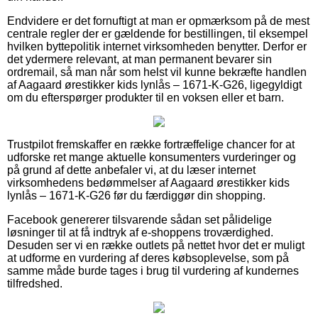
Endvidere er det fornuftigt at man er opmærksom på de mest
centrale regler der er gældende for bestillingen, til eksempel
hvilken byttepolitik internet virksomheden benytter. Derfor er
det ydermere relevant, at man permanent bevarer sin
ordremail, så man når som helst vil kunne bekræfte handlen
af Aagaard ørestikker kids lynlås – 1671-K-G26, ligegyldigt
om du efterspørger produkter til en voksen eller et barn.
Trustpilot fremskaffer en række fortræffelige chancer for at
udforske ret mange aktuelle konsumenters vurderinger og
på grund af dette anbefaler vi, at du læser internet
virksomhedens bedømmelser af Aagaard ørestikker kids
lynlås – 1671-K-G26 før du færdiggør din shopping.
Facebook genererer tilsvarende sådan set pålidelige
løsninger til at få indtryk af e-shoppens troværdighed.
Desuden ser vi en række outlets på nettet hvor det er muligt
at udforme en vurdering af deres købsoplevelse, som på
samme måde burde tages i brug til vurdering af kundernes
tilfredshed.