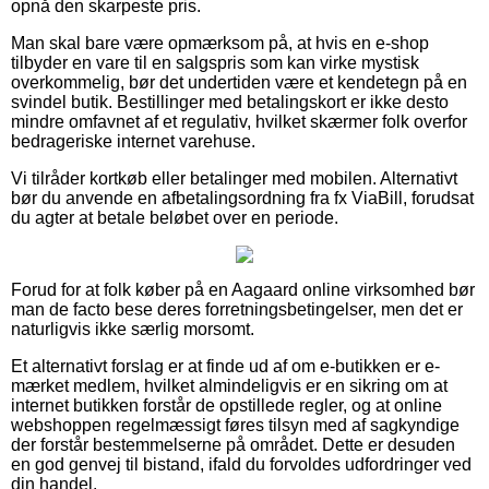
opnå den skarpeste pris.
Man skal bare være opmærksom på, at hvis en e-shop
tilbyder en vare til en salgspris som kan virke mystisk
overkommelig, bør det undertiden være et kendetegn på en
svindel butik. Bestillinger med betalingskort er ikke desto
mindre omfavnet af et regulativ, hvilket skærmer folk overfor
bedrageriske internet varehuse.
Vi tilråder kortkøb eller betalinger med mobilen. Alternativt
bør du anvende en afbetalingsordning fra fx ViaBill, forudsat
du agter at betale beløbet over en periode.
Forud for at folk køber på en Aagaard online virksomhed bør
man de facto bese deres forretningsbetingelser, men det er
naturligvis ikke særlig morsomt.
Et alternativt forslag er at finde ud af om e-butikken er e-
mærket medlem, hvilket almindeligvis er en sikring om at
internet butikken forstår de opstillede regler, og at online
webshoppen regelmæssigt føres tilsyn med af sagkyndige
der forstår bestemmelserne på området. Dette er desuden
en god genvej til bistand, ifald du forvoldes udfordringer ved
din handel.