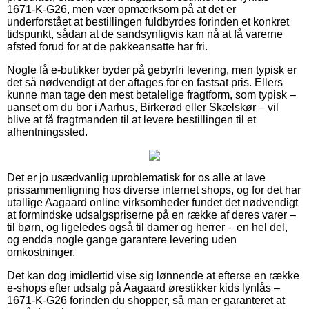
1671-K-G26, men vær opmærksom på at det er
underforstået at bestillingen fuldbyrdes forinden et konkret
tidspunkt, sådan at de sandsynligvis kan nå at få varerne
afsted forud for at de pakkeansatte har fri.
Nogle få e-butikker byder på gebyrfri levering, men typisk er
det så nødvendigt at der aftages for en fastsat pris. Ellers
kunne man tage den mest betalelige fragtform, som typisk –
uanset om du bor i Aarhus, Birkerød eller Skælskør – vil
blive at få fragtmanden til at levere bestillingen til et
afhentningssted.
Det er jo usædvanlig uproblematisk for os alle at lave
prissammenligning hos diverse internet shops, og for det har
utallige Aagaard online virksomheder fundet det nødvendigt
at formindske udsalgspriserne på en række af deres varer –
til børn, og ligeledes også til damer og herrer – en hel del,
og endda nogle gange garantere levering uden
omkostninger.
Det kan dog imidlertid vise sig lønnende at efterse en række
e-shops efter udsalg på Aagaard ørestikker kids lynlås –
1671-K-G26 forinden du shopper, så man er garanteret at