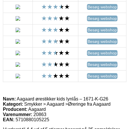
Besøg webshop
Besøg webshop
Besøg webshop
Besøg webshop
Besøg webshop
Besøg webshop
Besøg webshop
Navn:
Aagaard ørestikker kids lynlås – 1671-K-G26
Kategori:
Smykker > Aagaard >Øreringe fra Aagaard
Producent:
Aagaard
Varenummer:
20863
EAN:
5710880105225