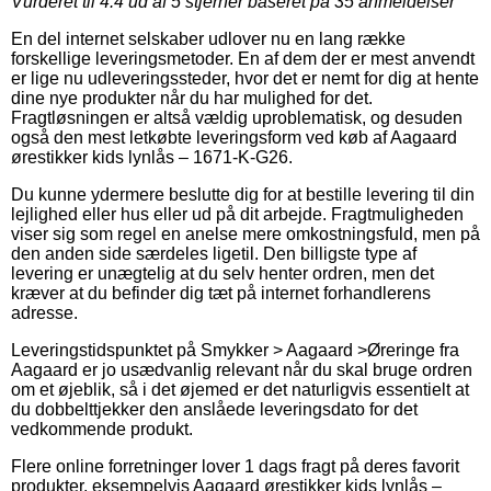
Vurderet til
4.4
ud af 5 stjerner baseret på
35
anmeldelser
En del internet selskaber udlover nu en lang række
forskellige leveringsmetoder. En af dem der er mest anvendt
er lige nu udleveringssteder, hvor det er nemt for dig at hente
dine nye produkter når du har mulighed for det.
Fragtløsningen er altså vældig uproblematisk, og desuden
også den mest letkøbte leveringsform ved køb af Aagaard
ørestikker kids lynlås – 1671-K-G26.
Du kunne ydermere beslutte dig for at bestille levering til din
lejlighed eller hus eller ud på dit arbejde. Fragtmuligheden
viser sig som regel en anelse mere omkostningsfuld, men på
den anden side særdeles ligetil. Den billigste type af
levering er unægtelig at du selv henter ordren, men det
kræver at du befinder dig tæt på internet forhandlerens
adresse.
Leveringstidspunktet på Smykker > Aagaard >Øreringe fra
Aagaard er jo usædvanlig relevant når du skal bruge ordren
om et øjeblik, så i det øjemed er det naturligvis essentielt at
du dobbelttjekker den anslåede leveringsdato for det
vedkommende produkt.
Flere online forretninger lover 1 dags fragt på deres favorit
produkter, eksempelvis Aagaard ørestikker kids lynlås –