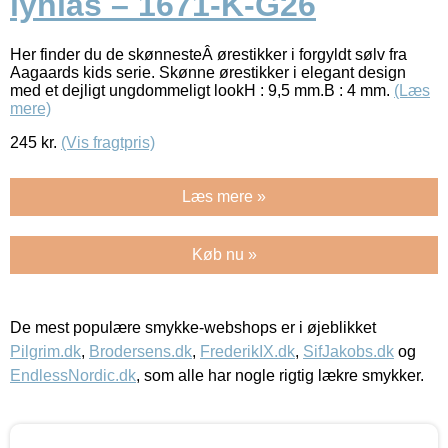
lynlås – 1671-K-G26
Her finder du de skønnesteÂ ørestikker i forgyldt sølv fra
Aagaards kids serie. Skønne ørestikker i elegant design
med et dejligt ungdommeligt lookH : 9,5 mm.B : 4 mm.
(Læs
mere)
245
kr.
(Vis fragtpris)
Læs mere »
Køb nu »
De mest populære smykke-webshops er i øjeblikket
Pilgrim.dk
,
Brodersens.dk
,
FrederikIX.dk
,
SifJakobs.dk
og
EndlessNordic.dk
, som alle har nogle rigtig lækre smykker.