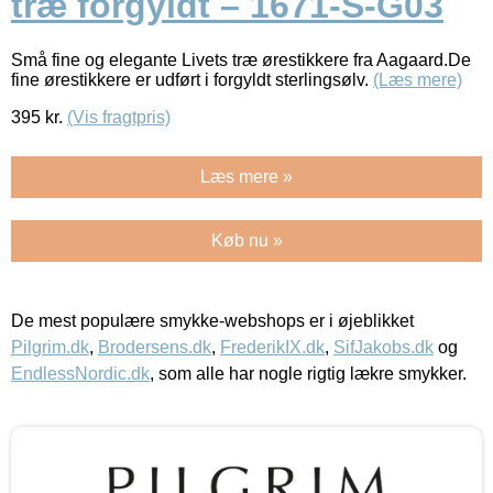
træ forgyldt – 1671-S-G03
Små fine og elegante Livets træ ørestikkere fra Aagaard.De
fine ørestikkere er udført i forgyldt sterlingsølv.
(Læs mere)
395
kr.
(Vis fragtpris)
Læs mere »
Køb nu »
De mest populære smykke-webshops er i øjeblikket
Pilgrim.dk
,
Brodersens.dk
,
FrederikIX.dk
,
SifJakobs.dk
og
EndlessNordic.dk
, som alle har nogle rigtig lækre smykker.