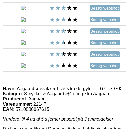
Besøg webshop
Besøg webshop
Besøg webshop
Besøg webshop
Besøg webshop
Besøg webshop
Navn:
Aagaard ørestikker Livets træ forgyldt – 1671-S-G03
Kategori:
Smykker > Aagaard >Øreringe fra Aagaard
Producent:
Aagaard
Varenummer:
22147
EAN:
5710880067615
Vurderet til
4
ud af 5 stjerner baseret på
3
anmeldelser
De fleste netbutikker i Danmark tildeler heldigvis alverdens