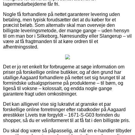
lagermedarbejderne får fri.
Nogle få forhandlere på nettet garanterer levering uden
betaling, men typisk forudsætter det at du køber for et
præcist beløb. Som alternativ skal man overveje den
billigste leveringsmetode, der mange gange – uden hensyn
til om man bor i Silkeborg, Nørresundby eller Slangerup – vil
være at få fragtmanden til at køre ordren til et
afhentningssted.
Det er jo ret enkelt for forbrugerne at søge information om
priser på forskellige online butikker, og af den grund har
utallige Aagaard forhandlere på nettet set sig tvunget til at
formindske udsalgspriserne på produkterne – til børn, og
ligeså til voksne – kolossalt, og endda nogle gange
garantere fragt uden omkostninger.
Det kan alligevel vise sig lukrativt at granske et par
forskellige online forretninger efter rabatkoder på Aagaard
ørestikker Livets træ forgyldt – 1671-S-G03 forinden du
shopper, så du er velinformeret til at få fat i den billigste pris.
Du skal dog være så påpasselig, at når en e-handler tilbyder