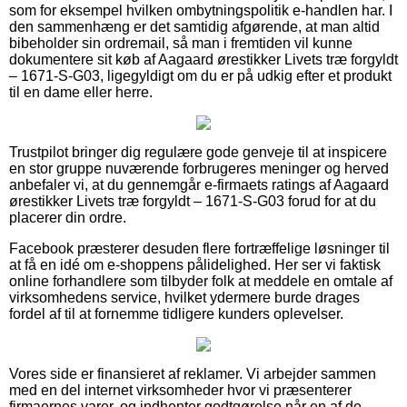
som for eksempel hvilken ombytningspolitik e-handlen har. I
den sammenhæng er det samtidig afgørende, at man altid
bibeholder sin ordremail, så man i fremtiden vil kunne
dokumentere sit køb af Aagaard ørestikker Livets træ forgyldt
– 1671-S-G03, ligegyldigt om du er på udkig efter et produkt
til en dame eller herre.
Trustpilot bringer dig regulære gode genveje til at inspicere
en stor gruppe nuværende forbrugeres meninger og herved
anbefaler vi, at du gennemgår e-firmaets ratings af Aagaard
ørestikker Livets træ forgyldt – 1671-S-G03 forud for at du
placerer din ordre.
Facebook præsterer desuden flere fortræffelige løsninger til
at få en idé om e-shoppens pålidelighed. Her ser vi faktisk
online forhandlere som tilbyder folk at meddele en omtale af
virksomhedens service, hvilket ydermere burde drages
fordel af til at fornemme tidligere kunders oplevelser.
Vores side er finansieret af reklamer. Vi arbejder sammen
med en del internet virksomheder hvor vi præsenterer
firmaernes varer, og indhenter godtgørelse når en af de