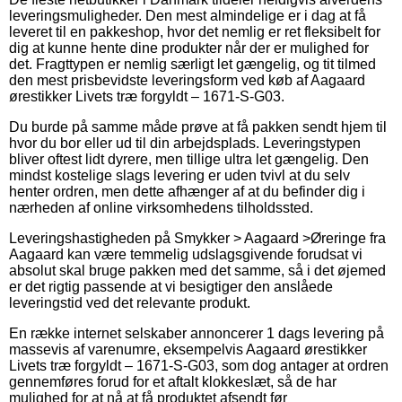
leveringsmuligheder. Den mest almindelige er i dag at få
leveret til en pakkeshop, hvor det nemlig er ret fleksibelt for
dig at kunne hente dine produkter når der er mulighed for
det. Fragttypen er nemlig særligt let gængelig, og tit tilmed
den mest prisbevidste leveringsform ved køb af Aagaard
ørestikker Livets træ forgyldt – 1671-S-G03.
Du burde på samme måde prøve at få pakken sendt hjem til
hvor du bor eller ud til din arbejdsplads. Leveringstypen
bliver oftest lidt dyrere, men tillige ultra let gængelig. Den
mindst kostelige slags levering er uden tvivl at du selv
henter ordren, men dette afhænger af at du befinder dig i
nærheden af online virksomhedens tilholdssted.
Leveringshastigheden på Smykker > Aagaard >Øreringe fra
Aagaard kan være temmelig udslagsgivende forudsat vi
absolut skal bruge pakken med det samme, så i det øjemed
er det rigtig passende at vi besigtiger den anslåede
leveringstid ved det relevante produkt.
En række internet selskaber annoncerer 1 dags levering på
massevis af varenumre, eksempelvis Aagaard ørestikker
Livets træ forgyldt – 1671-S-G03, som dog antager at ordren
gennemføres forud for et aftalt klokkeslæt, så de har
mulighed for at nå at få produktet afsendt før