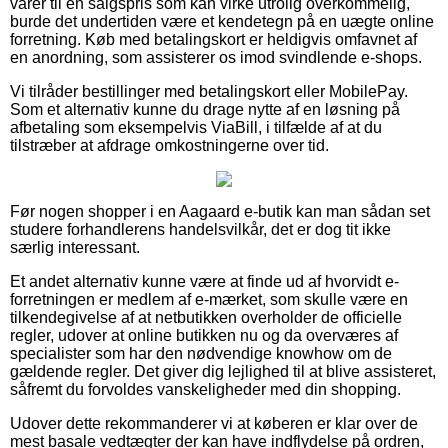
varer til en salgspris som kan virke utrolig overkommelig,
burde det undertiden være et kendetegn på en uægte online
forretning. Køb med betalingskort er heldigvis omfavnet af
en anordning, som assisterer os imod svindlende e-shops.
Vi tilråder bestillinger med betalingskort eller MobilePay.
Som et alternativ kunne du drage nytte af en løsning på
afbetaling som eksempelvis ViaBill, i tilfælde af at du
tilstræber at afdrage omkostningerne over tid.
Før nogen shopper i en Aagaard e-butik kan man sådan set
studere forhandlerens handelsvilkår, det er dog tit ikke
særlig interessant.
Et andet alternativ kunne være at finde ud af hvorvidt e-
forretningen er medlem af e-mærket, som skulle være en
tilkendegivelse af at netbutikken overholder de officielle
regler, udover at online butikken nu og da overværes af
specialister som har den nødvendige knowhow om de
gældende regler. Det giver dig lejlighed til at blive assisteret,
såfremt du forvoldes vanskeligheder med din shopping.
Udover dette rekommanderer vi at køberen er klar over de
mest basale vedtægter der kan have indflydelse på ordren,