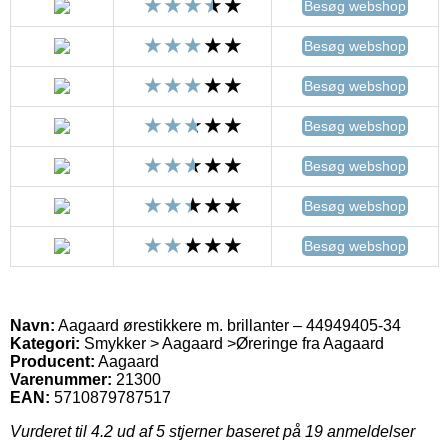
Besøg webshop
Besøg webshop
Besøg webshop
Besøg webshop
Besøg webshop
Besøg webshop
Besøg webshop
Navn:
Aagaard ørestikkere m. brillanter – 44949405-34
Kategori:
Smykker > Aagaard >Øreringe fra Aagaard
Producent:
Aagaard
Varenummer:
21300
EAN:
5710879787517
Vurderet til
4.2
ud af 5 stjerner baseret på
19
anmeldelser