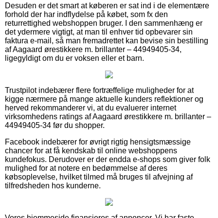
Desuden er det smart at køberen er sat ind i de elementære
forhold der har indflydelse på købet, som fx den
returrettighed webshoppen bruger. I den sammenhæng er
det ydermere vigtigt, at man til enhver tid opbevarer sin
faktura e-mail, så man fremadrettet kan bevise sin bestilling
af Aagaard ørestikkere m. brillanter – 44949405-34,
ligegyldigt om du er voksen eller et barn.
Trustpilot indebærer flere fortræffelige muligheder for at
kigge nærmere på mange aktuelle kunders reflektioner og
herved rekommanderer vi, at du evaluerer internet
virksomhedens ratings af Aagaard ørestikkere m. brillanter –
44949405-34 før du shopper.
Facebook indebærer for øvrigt rigtig hensigtsmæssige
chancer for at få kendskab til online webshoppens
kundefokus. Derudover er der endda e-shops som giver folk
mulighed for at notere en bedømmelse af deres
købsoplevelse, hvilket tilmed må bruges til afvejning af
tilfredsheden hos kunderne.
Vores hjemmeside finansieres af annoncer. Vi har faste