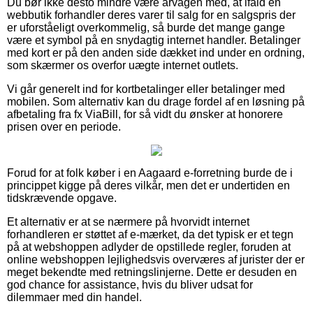
Du bør ikke desto mindre være årvågen med, at ifald en
webbutik forhandler deres varer til salg for en salgspris der
er uforståeligt overkommelig, så burde det mange gange
være et symbol på en snydagtig internet handler. Betalinger
med kort er på den anden side dækket ind under en ordning,
som skærmer os overfor uægte internet outlets.
Vi går generelt ind for kortbetalinger eller betalinger med
mobilen. Som alternativ kan du drage fordel af en løsning på
afbetaling fra fx ViaBill, for så vidt du ønsker at honorere
prisen over en periode.
Forud for at folk køber i en Aagaard e-forretning burde de i
princippet kigge på deres vilkår, men det er undertiden en
tidskrævende opgave.
Et alternativ er at se nærmere på hvorvidt internet
forhandleren er støttet af e-mærket, da det typisk er et tegn
på at webshoppen adlyder de opstillede regler, foruden at
online webshoppen lejlighedsvis overværes af jurister der er
meget bekendte med retningslinjerne. Dette er desuden en
god chance for assistance, hvis du bliver udsat for
dilemmaer med din handel.