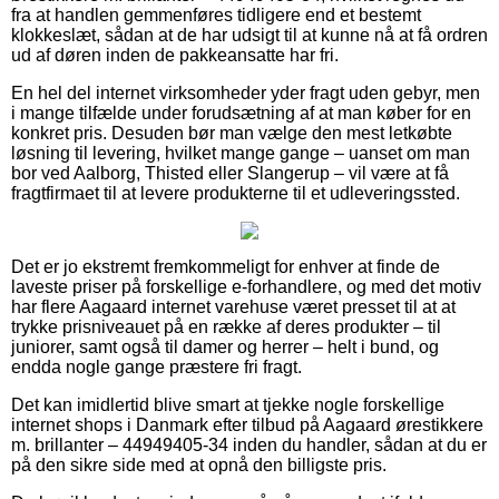
fra at handlen gemmenføres tidligere end et bestemt
klokkeslæt, sådan at de har udsigt til at kunne nå at få ordren
ud af døren inden de pakkeansatte har fri.
En hel del internet virksomheder yder fragt uden gebyr, men
i mange tilfælde under forudsætning af at man køber for en
konkret pris. Desuden bør man vælge den mest letkøbte
løsning til levering, hvilket mange gange – uanset om man
bor ved Aalborg, Thisted eller Slangerup – vil være at få
fragtfirmaet til at levere produkterne til et udleveringssted.
Det er jo ekstremt fremkommeligt for enhver at finde de
laveste priser på forskellige e-forhandlere, og med det motiv
har flere Aagaard internet varehuse været presset til at at
trykke prisniveauet på en række af deres produkter – til
juniorer, samt også til damer og herrer – helt i bund, og
endda nogle gange præstere fri fragt.
Det kan imidlertid blive smart at tjekke nogle forskellige
internet shops i Danmark efter tilbud på Aagaard ørestikkere
m. brillanter – 44949405-34 inden du handler, sådan at du er
på den sikre side med at opnå den billigste pris.