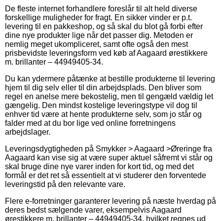
De fleste internet forhandlere foreslår til alt held diverse
forskellige muligheder for fragt. En sikker vinder er p.t.
levering til en pakkeshop, og så skal du blot gå forbi efter
dine nye produkter lige når det passer dig. Metoden er
nemlig meget ukompliceret, samt ofte også den mest
prisbevidste leveringsform ved køb af Aagaard ørestikkere
m. brillanter – 44949405-34.
Du kan ydermere påtænke at bestille produkterne til levering
hjem til dig selv eller til din arbejdsplads. Den bliver som
regel en anelse mere bekostelig, men til gengæld vældig let
gængelig. Den mindst kostelige leveringstype vil dog til
enhver tid være at hente produkterne selv, som jo står og
falder med at du bor lige ved online forretningens
arbejdslager.
Leveringsdygtigheden på Smykker > Aagaard >Øreringe fra
Aagaard kan vise sig at være super aktuel såfremt vi står og
skal bruge dine nye varer inden for kort tid, og med det
formål er det ret så essentielt at vi studerer den forventede
leveringstid på den relevante vare.
Flere e-forretninger garanterer levering på næste hverdag på
deres bedst sælgende varer, eksempelvis Aagaard
ørestikkere m. brillanter – 44949405-34, hvilket regnes ud