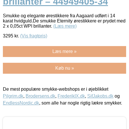
brillanter – 44949405-34
Smukke og elegante ørestikkere fra Aagaard udført i 14
karat hvidguld.De smukke Eternity ørestikkere er prydet med
2 x 0,05ct WPI brillanter.
(Læs mere)
3295
kr.
(Vis fragtpris)
Læs mere »
Køb nu »
De mest populære smykke-webshops er i øjeblikket
Pilgrim.dk
,
Brodersens.dk
,
FrederikIX.dk
,
SifJakobs.dk
og
EndlessNordic.dk
, som alle har nogle rigtig lækre smykker.