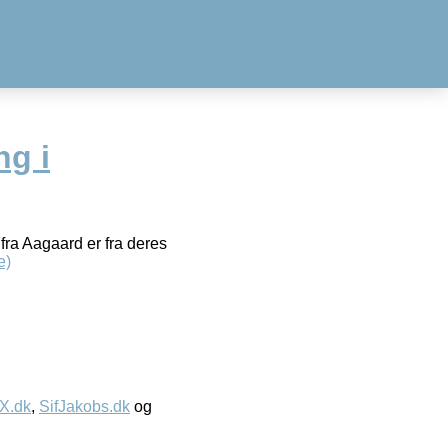
ng i
fra Aagaard er fra deres
e)
IX.dk
,
SifJakobs.dk
og