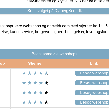
halv-ædelsten og krystaller. Klik her for at se de
Se udvalget på DyrbergKern.dk
t populære webshops og anmeldt dem med stjerner fra 1 til 5 ud
rrelse, kundeservice, brugervenlighed, betingelser, leveringsfor
Bedst anmeldte webshops
op
Stjerner
Link
Besøg webshop
Besøg webshop
Besøg webshop
Besøg webshop