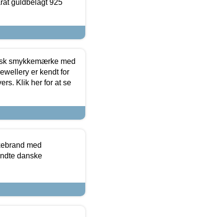
arat guldbelagt 925
dansk smykkemærke med
ewellery er kendt for
ers. Klik her for at se
kkebrand med
ndte danske