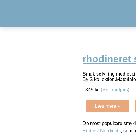
rhodineret
Smuk sølv ring med et ci
By S kollektion.Material
1345
kr.
(Vis fragtpris)
Læs mere »
De mest populære smykk
EndlessNordic.dk
, som a