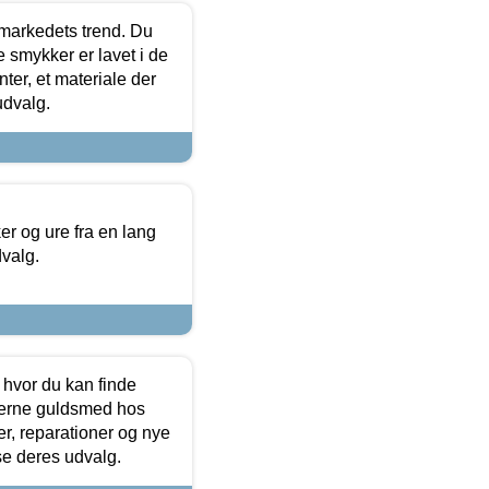
markedets trend. Du
e smykker er lavet i de
ter, et materiale der
udvalg.
 og ure fra en lang
dvalg.
 hvor du kan finde
terne guldsmed hos
r, reparationer og nye
se deres udvalg.