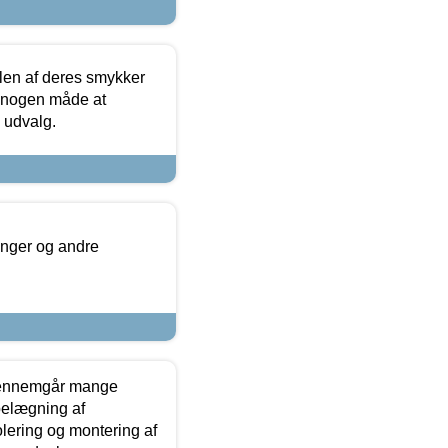
len af deres smykker
å nogen måde at
s udvalg.
inger og andre
gennemgår mange
 belægning af
olering og montering af