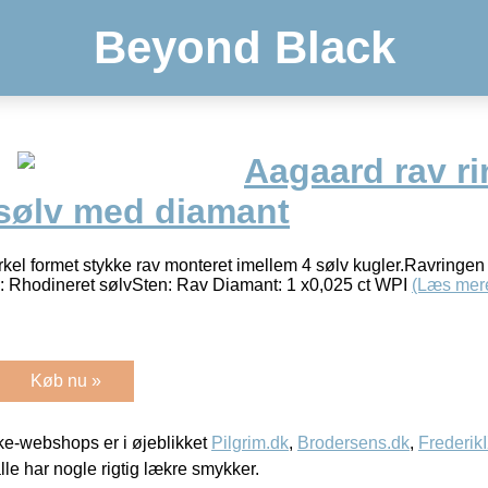
Beyond Black
Aagaard rav ri
 sølv med diamant
rkel formet stykke rav monteret imellem 4 sølv kugler.Ravringen 
e: Rhodineret sølvSten: Rav Diamant: 1 x0,025 ct WPI
(Læs mer
Køb nu »
e-webshops er i øjeblikket
Pilgrim.dk
,
Brodersens.dk
,
Frederik
lle har nogle rigtig lækre smykker.