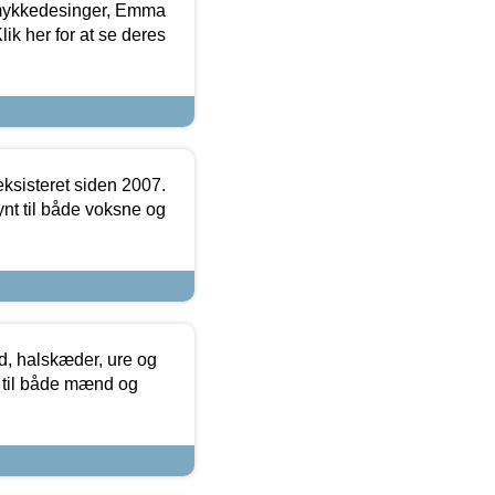
mykkedesinger, Emma
ik her for at se deres
ksisteret siden 2007.
nt til både voksne og
, halskæder, ure og
r til både mænd og