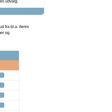
res udvalg.
 fra bl.a. deres
mer og