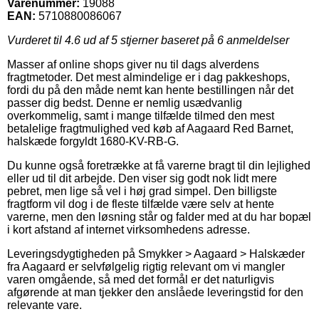
Varenummer:
19088
EAN:
5710880086067
Vurderet til
4.6
ud af 5 stjerner baseret på
6
anmeldelser
Masser af online shops giver nu til dags alverdens
fragtmetoder. Det mest almindelige er i dag pakkeshops,
fordi du på den måde nemt kan hente bestillingen når det
passer dig bedst. Denne er nemlig usædvanlig
overkommelig, samt i mange tilfælde tilmed den mest
betalelige fragtmulighed ved køb af Aagaard Red Barnet,
halskæde forgyldt 1680-KV-RB-G.
Du kunne også foretrække at få varerne bragt til din lejlighed
eller ud til dit arbejde. Den viser sig godt nok lidt mere
pebret, men lige så vel i høj grad simpel. Den billigste
fragtform vil dog i de fleste tilfælde være selv at hente
varerne, men den løsning står og falder med at du har bopæl
i kort afstand af internet virksomhedens adresse.
Leveringsdygtigheden på Smykker > Aagaard > Halskæder
fra Aagaard er selvfølgelig rigtig relevant om vi mangler
varen omgående, så med det formål er det naturligvis
afgørende at man tjekker den anslåede leveringstid for den
relevante vare.