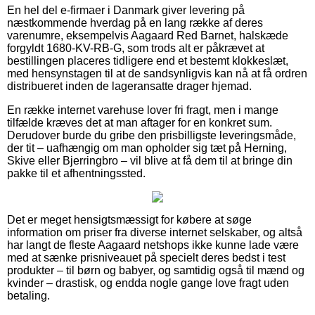
En hel del e-firmaer i Danmark giver levering på
næstkommende hverdag på en lang række af deres
varenumre, eksempelvis Aagaard Red Barnet, halskæde
forgyldt 1680-KV-RB-G, som trods alt er påkrævet at
bestillingen placeres tidligere end et bestemt klokkeslæt,
med hensynstagen til at de sandsynligvis kan nå at få ordren
distribueret inden de lageransatte drager hjemad.
En række internet varehuse lover fri fragt, men i mange
tilfælde kræves det at man aftager for en konkret sum.
Derudover burde du gribe den prisbilligste leveringsmåde,
der tit – uafhængig om man opholder sig tæt på Herning,
Skive eller Bjerringbro – vil blive at få dem til at bringe din
pakke til et afhentningssted.
Det er meget hensigtsmæssigt for købere at søge
information om priser fra diverse internet selskaber, og altså
har langt de fleste Aagaard netshops ikke kunne lade være
med at sænke prisniveauet på specielt deres bedst i test
produkter – til børn og babyer, og samtidig også til mænd og
kvinder – drastisk, og endda nogle gange love fragt uden
betaling.