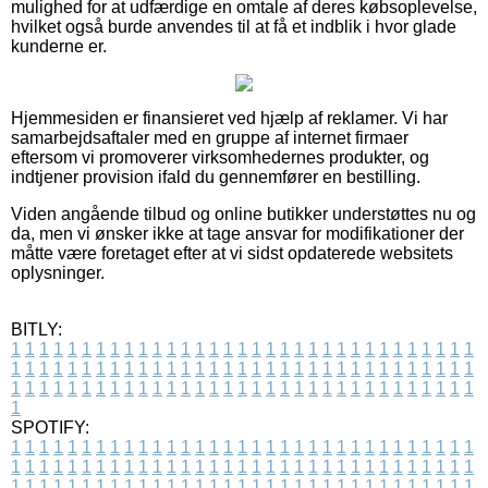
mulighed for at udfærdige en omtale af deres købsoplevelse,
hvilket også burde anvendes til at få et indblik i hvor glade
kunderne er.
Hjemmesiden er finansieret ved hjælp af reklamer. Vi har
samarbejdsaftaler med en gruppe af internet firmaer
eftersom vi promoverer virksomhedernes produkter, og
indtjener provision ifald du gennemfører en bestilling.
Viden angående tilbud og online butikker understøttes nu og
da, men vi ønsker ikke at tage ansvar for modifikationer der
måtte være foretaget efter at vi sidst opdaterede websitets
oplysninger.
BITLY:
1
1
1
1
1
1
1
1
1
1
1
1
1
1
1
1
1
1
1
1
1
1
1
1
1
1
1
1
1
1
1
1
1
1
1
1
1
1
1
1
1
1
1
1
1
1
1
1
1
1
1
1
1
1
1
1
1
1
1
1
1
1
1
1
1
1
1
1
1
1
1
1
1
1
1
1
1
1
1
1
1
1
1
1
1
1
1
1
1
1
1
1
1
1
1
1
1
1
1
1
SPOTIFY:
1
1
1
1
1
1
1
1
1
1
1
1
1
1
1
1
1
1
1
1
1
1
1
1
1
1
1
1
1
1
1
1
1
1
1
1
1
1
1
1
1
1
1
1
1
1
1
1
1
1
1
1
1
1
1
1
1
1
1
1
1
1
1
1
1
1
1
1
1
1
1
1
1
1
1
1
1
1
1
1
1
1
1
1
1
1
1
1
1
1
1
1
1
1
1
1
1
1
1