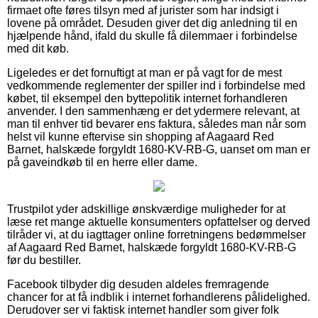
firmaet ofte føres tilsyn med af jurister som har indsigt i
lovene på området. Desuden giver det dig anledning til en
hjælpende hånd, ifald du skulle få dilemmaer i forbindelse
med dit køb.
Ligeledes er det fornuftigt at man er på vagt for de mest
vedkommende reglementer der spiller ind i forbindelse med
købet, til eksempel den byttepolitik internet forhandleren
anvender. I den sammenhæng er det ydermere relevant, at
man til enhver tid bevarer ens faktura, således man når som
helst vil kunne eftervise sin shopping af Aagaard Red
Barnet, halskæde forgyldt 1680-KV-RB-G, uanset om man er
på gaveindkøb til en herre eller dame.
Trustpilot yder adskillige ønskværdige muligheder for at
læse ret mange aktuelle konsumenters opfattelser og derved
tilråder vi, at du iagttager online forretningens bedømmelser
af Aagaard Red Barnet, halskæde forgyldt 1680-KV-RB-G
før du bestiller.
Facebook tilbyder dig desuden aldeles fremragende
chancer for at få indblik i internet forhandlerens pålidelighed.
Derudover ser vi faktisk internet handler som giver folk