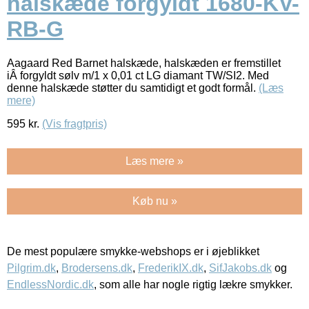
halskæde forgyldt 1680-KV-
RB-G
Aagaard Red Barnet halskæde, halskæden er fremstillet
iÂ forgyldt sølv m/1 x 0,01 ct LG diamant TW/SI2. Med
denne halskæde støtter du samtidigt et godt formål.
(Læs
mere)
595
kr.
(Vis fragtpris)
Læs mere »
Køb nu »
De mest populære smykke-webshops er i øjeblikket
Pilgrim.dk
,
Brodersens.dk
,
FrederikIX.dk
,
SifJakobs.dk
og
EndlessNordic.dk
, som alle har nogle rigtig lækre smykker.