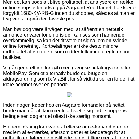
Men det kan trods alt blive profitabelt at analysere en række
online shops efter udsalg på Aagaard Red Barnet, halskæde
forgyldt 1680-KV-RB-G inden du shopper, således at man er
tryg ved at opnå den laveste pris.
Man bør dog være årvågen med, at såfremt en netbutik
annoncerer varer for en pris der kan ses som hamrende
overkommelig, så kan det tit være et signal om en svindel
online forretning. Kortbetalinger er ikke desto mindre
indbefattet af en orden, som redder folk imod uægte online
butikker.
Vi går generelt ind for køb med gængse betalingskort eller
MobilePay. Som et alternativ burde du bruge en
afdragsordning som fx ViaBill, for så vidt du ser en fordel i at
klare beløbet over en periode.
Inden nogen køber hos en Aagaard forhandler på nettet
burde man når alt kommer til alt sætte sig ind i shoppens
betingelser, dog er det oftest ikke særlig morsomt.
En nem løsning kan være at efterse om e-forhandleren er
medlem af e-mærket, eftersom det er et kendetegn for at
netbutikken følger de opstillede regler, tillige med at internet