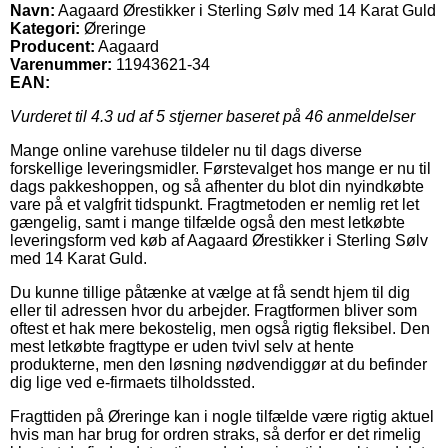
Navn:
Aagaard Ørestikker i Sterling Sølv med 14 Karat Guld
Kategori:
Øreringe
Producent:
Aagaard
Varenummer:
11943621-34
EAN:
Vurderet til
4.3
ud af 5 stjerner baseret på
46
anmeldelser
Mange online varehuse tildeler nu til dags diverse
forskellige leveringsmidler. Førstevalget hos mange er nu til
dags pakkeshoppen, og så afhenter du blot din nyindkøbte
vare på et valgfrit tidspunkt. Fragtmetoden er nemlig ret let
gængelig, samt i mange tilfælde også den mest letkøbte
leveringsform ved køb af Aagaard Ørestikker i Sterling Sølv
med 14 Karat Guld.
Du kunne tillige påtænke at vælge at få sendt hjem til dig
eller til adressen hvor du arbejder. Fragtformen bliver som
oftest et hak mere bekostelig, men også rigtig fleksibel. Den
mest letkøbte fragttype er uden tvivl selv at hente
produkterne, men den løsning nødvendiggør at du befinder
dig lige ved e-firmaets tilholdssted.
Fragttiden på Øreringe kan i nogle tilfælde være rigtig aktuel
hvis man har brug for ordren straks, så derfor er det rimelig