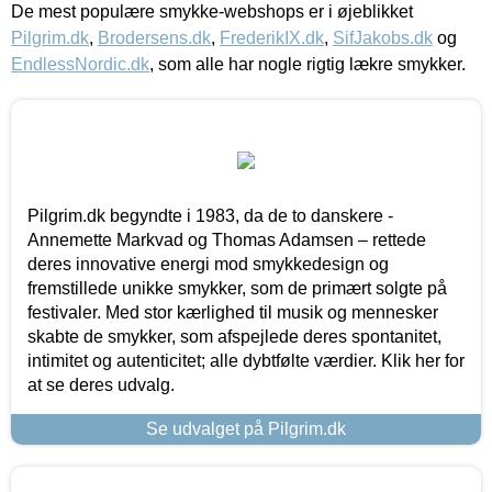
De mest populære smykke-webshops er i øjeblikket
Pilgrim.dk
,
Brodersens.dk
,
FrederikIX.dk
,
SifJakobs.dk
og
EndlessNordic.dk
, som alle har nogle rigtig lækre smykker.
Pilgrim.dk begyndte i 1983, da de to danskere -
Annemette Markvad og Thomas Adamsen – rettede
deres innovative energi mod smykkedesign og
fremstillede unikke smykker, som de primært solgte på
festivaler. Med stor kærlighed til musik og mennesker
skabte de smykker, som afspejlede deres spontanitet,
intimitet og autenticitet; alle dybtfølte værdier. Klik her for
at se deres udvalg.
Se udvalget på Pilgrim.dk