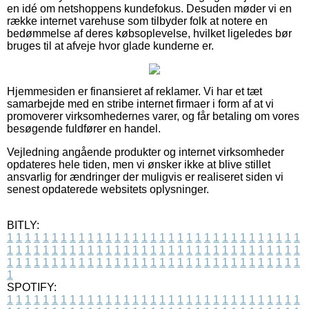
en idé om netshoppens kundefokus. Desuden møder vi en
række internet varehuse som tilbyder folk at notere en
bedømmelse af deres købsoplevelse, hvilket ligeledes bør
bruges til at afveje hvor glade kunderne er.
Hjemmesiden er finansieret af reklamer. Vi har et tæt
samarbejde med en stribe internet firmaer i form af at vi
promoverer virksomhedernes varer, og får betaling om vores
besøgende fuldfører en handel.
Vejledning angående produkter og internet virksomheder
opdateres hele tiden, men vi ønsker ikke at blive stillet
ansvarlig for ændringer der muligvis er realiseret siden vi
senest opdaterede websitets oplysninger.
BITLY:
1
1
1
1
1
1
1
1
1
1
1
1
1
1
1
1
1
1
1
1
1
1
1
1
1
1
1
1
1
1
1
1
1
1
1
1
1
1
1
1
1
1
1
1
1
1
1
1
1
1
1
1
1
1
1
1
1
1
1
1
1
1
1
1
1
1
1
1
1
1
1
1
1
1
1
1
1
1
1
1
1
1
1
1
1
1
1
1
1
1
1
1
1
1
1
1
1
1
1
1
SPOTIFY:
1
1
1
1
1
1
1
1
1
1
1
1
1
1
1
1
1
1
1
1
1
1
1
1
1
1
1
1
1
1
1
1
1