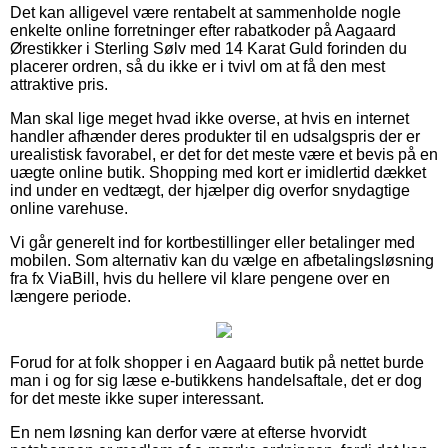
Det kan alligevel være rentabelt at sammenholde nogle
enkelte online forretninger efter rabatkoder på Aagaard
Ørestikker i Sterling Sølv med 14 Karat Guld forinden du
placerer ordren, så du ikke er i tvivl om at få den mest
attraktive pris.
Man skal lige meget hvad ikke overse, at hvis en internet
handler afhænder deres produkter til en udsalgspris der er
urealistisk favorabel, er det for det meste være et bevis på en
uægte online butik. Shopping med kort er imidlertid dækket
ind under en vedtægt, der hjælper dig overfor snydagtige
online varehuse.
Vi går generelt ind for kortbestillinger eller betalinger med
mobilen. Som alternativ kan du vælge en afbetalingsløsning
fra fx ViaBill, hvis du hellere vil klare pengene over en
længere periode.
Forud for at folk shopper i en Aagaard butik på nettet burde
man i og for sig læse e-butikkens handelsaftale, det er dog
for det meste ikke super interessant.
En nem løsning kan derfor være at efterse hvorvidt