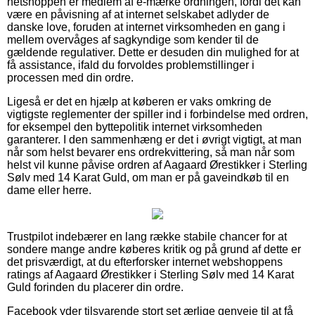
netshoppen er medlem af e-mærke ordningen, fordi det kan
være en påvisning af at internet selskabet adlyder de
danske love, foruden at internet virksomheden en gang i
mellem overvåges af sagkyndige som kender til de
gældende regulativer. Dette er desuden din mulighed for at
få assistance, ifald du forvoldes problemstillinger i
processen med din ordre.
Ligeså er det en hjælp at køberen er vaks omkring de
vigtigste reglementer der spiller ind i forbindelse med ordren,
for eksempel den byttepolitik internet virksomheden
garanterer. I den sammenhæng er det i øvrigt vigtigt, at man
når som helst bevarer ens ordrekvittering, så man når som
helst vil kunne påvise ordren af Aagaard Ørestikker i Sterling
Sølv med 14 Karat Guld, om man er på gaveindkøb til en
dame eller herre.
Trustpilot indebærer en lang række stabile chancer for at
sondere mange andre køberes kritik og på grund af dette er
det prisværdigt, at du efterforsker internet webshoppens
ratings af Aagaard Ørestikker i Sterling Sølv med 14 Karat
Guld forinden du placerer din ordre.
Facebook yder tilsvarende stort set ærlige genveje til at få