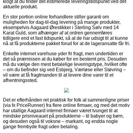
klogt at du finder det estimerede leveringstidspunkt ved det
aktuelle produkt.
En stor portion online forhandlere stiller garanti om
muligheden for dag-til-dag levering på mange produkter,
eksempelvis Aagaard Ørestikker i Sterling Sølv med 14
Karat Guld, som afhænger af at ordren gennemføres
tidligere end et fast tidspunkt, så at de har udsigt til at kunne
nå at få produkterne pakket forud for at de lageransatte får fri.
Enkelte internet varehuse yder fri fragt, men undertiden er
det så præmissen at du køber for en bestemt pris. Desuden
må du vælge den mest betalelige leveringstype, hvilket ofte
– om du befinder sig ved Esbjerg, Værløse eller Støvring –
vil være at få fragtmanden til at levere dine varer til et
afhentningssted.
Det er efterhånden ret praktisk for folk at sammenligne priser
(via fx PriceRunner) fra flere online firmaer, og med det motiv
har utallige Aagaard internet firmaer været tvunget til at
mindske prisniveauet på produkterne – til babyer og børn,
og desuden også til voksne – markant, og endda nogle
gange frembyde fragt uden betaling.