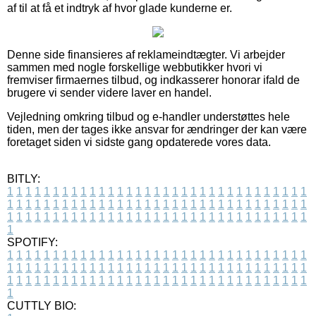
af til at få et indtryk af hvor glade kunderne er.
Denne side finansieres af reklameindtægter. Vi arbejder
sammen med nogle forskellige webbutikker hvori vi
fremviser firmaernes tilbud, og indkasserer honorar ifald de
brugere vi sender videre laver en handel.
Vejledning omkring tilbud og e-handler understøttes hele
tiden, men der tages ikke ansvar for ændringer der kan være
foretaget siden vi sidste gang opdaterede vores data.
BITLY:
1
1
1
1
1
1
1
1
1
1
1
1
1
1
1
1
1
1
1
1
1
1
1
1
1
1
1
1
1
1
1
1
1
1
1
1
1
1
1
1
1
1
1
1
1
1
1
1
1
1
1
1
1
1
1
1
1
1
1
1
1
1
1
1
1
1
1
1
1
1
1
1
1
1
1
1
1
1
1
1
1
1
1
1
1
1
1
1
1
1
1
1
1
1
1
1
1
1
1
1
SPOTIFY:
1
1
1
1
1
1
1
1
1
1
1
1
1
1
1
1
1
1
1
1
1
1
1
1
1
1
1
1
1
1
1
1
1
1
1
1
1
1
1
1
1
1
1
1
1
1
1
1
1
1
1
1
1
1
1
1
1
1
1
1
1
1
1
1
1
1
1
1
1
1
1
1
1
1
1
1
1
1
1
1
1
1
1
1
1
1
1
1
1
1
1
1
1
1
1
1
1
1
1
1
CUTTLY BIO: