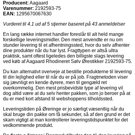
Producent:
Aagaard
Varenummer:
2192593-75
EAN:
1295670067630
Vurderet til
4.1
ud af 5 stjerner baseret på
43
anmeldelser
En lang række internet handler foreslår til alt held mange
forskellige leveringsmidler. Den mest anvendte er nu om
stunder levering til et afhentningssted, hvor du selv afhenter
dine produkter når du har lyst. Fragttypen er altså ultra
praktisk, samt oftest ligeledes den billigste slags levering
ved køb af Aagaard Rhodineret Sølv Ørestikker 2192593-75.
Du kan alternativt overveje at bestille produkterne til levering
til din lejlighed eller til når du er på job. Fragtmetoden viser
sig jævnligt en kende dyrere, men til gengæld ret
overkommelig. Den mest prisbevidste type af levering vil
dog altid være at du selv henter pakken, som jo beroer på at
du er med kort afstand til webshoppens tilholdssted.
Leveringstiden på Øreringe er jo særligt væsentlig når du
skal bruge din pakke om få sekunder, så af den grund er det
skam vigtigt at man kontrollerer leveringstidspunktet for det
vedkommende produkt.