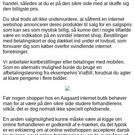
handel, således at du er på den sikre side med at skaffe sig
den billigste pris.
Du skal trods alt ikke undervurdere, at såfremt en internet
webshop annoncerer deres produkter til salg for en salgspris
som kan ses som mystisk billig, så kunne det i nogle tilfælde
være en indikation på en svindel internet shop. Bestillinger
med betalingskort er dog dækket ind under et lovbud, som
forsvarer dig som køber overfor svindlende internet
forretninger.
Vi anbefaler kortbestillinger eller betalinger med mobilen.
Som en alternativ mulighed burde du bruge en
afbetalingsløsning fra eksempelvis ViaBill, forudsat du agter
at klare pengene i flere bidder.
Før nogen shopper hos en Aagaard internet butik behøver
man for at være på den sikre side studere forhandlerens
vilkår, det er dog normalt ikke specielt ophidsende.
En anden valgmulighed kunne måske være at kigge om
online forhandleren er godkendt af e-mærket, da det typisk
er en erklæring om at online webshoppen accepterer dansk