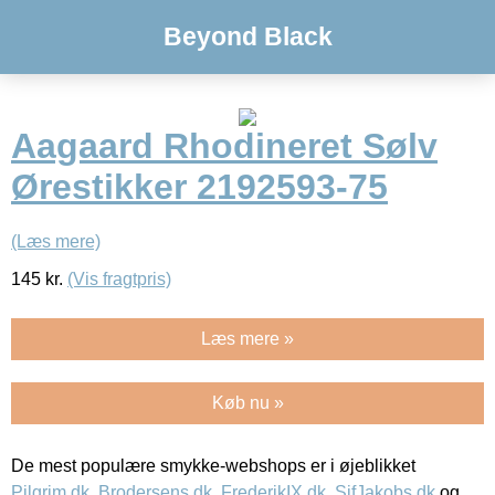
Beyond Black
Aagaard Rhodineret Sølv
Ørestikker 2192593-75
(Læs mere)
145
kr.
(Vis fragtpris)
Læs mere »
Køb nu »
De mest populære smykke-webshops er i øjeblikket
Pilgrim.dk
,
Brodersens.dk
,
FrederikIX.dk
,
SifJakobs.dk
og