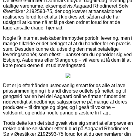
De fleste e-firmaer i Danmark tilbyder dag-til-dag levering på
utallige varenumre, eksempelvis Aagaard Rhodineret Sølv
Ørestikker 2192593-75, der dog kræver at transaktionen
realiseres forud for et aftalt klokkeslæt, sådan at de har
udsigt til at kunne nå at få pakken ordnet forud for at de
lageransatte drager hjemad.
Nogle få internet selskaber frembyder portofri levering, men i
mange tilfælde er det betinget af at du handler for en præcis
sum. Desuden kunne du udse dig den mest betalelige
leveringsmanér, som oftest – uanset om du opholder sig ved
Esbjerg, Aabenraa eller Slangerup – vil være at få dem til at
køre produkterne til et udleveringssted.
Det er jo efterhånden usædvanlig smart for os alle at lave
prissammenligning i blandt diverse outlets på nettet, og til
gengæld har en hel del Aagaard online firmaer fundet det
nødvendigt at nedbringe salgspriserne på mange af deres
produkter – til drenge og piger, og ligeså til voksne –
voldsomt, og endda nogle gange præstere fri fragt.
Trods dette kan det stadigvæk vise sig smart at efterprøve en
række online selskaber efter tilbud på Aagaard Rhodineret
Sølv Ørestikker 2192593-75 forud for at du gennemfører din