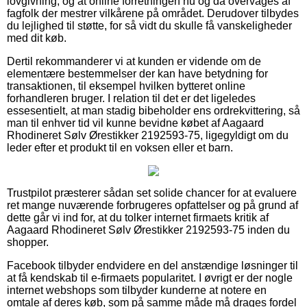
lovgivning, og at online forretningen nu og da overvåges af
fagfolk der mestrer vilkårene på området. Derudover tilbydes
du lejlighed til støtte, for så vidt du skulle få vanskeligheder
med dit køb.
Dertil rekommanderer vi at kunden er vidende om de
elementære bestemmelser der kan have betydning for
transaktionen, til eksempel hvilken bytteret online
forhandleren bruger. I relation til det er det ligeledes
essesentielt, at man stadig bibeholder ens ordrekvittering, så
man til enhver tid vil kunne bevidne købet af Aagaard
Rhodineret Sølv Ørestikker 2192593-75, ligegyldigt om du
leder efter et produkt til en voksen eller et barn.
Trustpilot præsterer sådan set solide chancer for at evaluere
ret mange nuværende forbrugeres opfattelser og på grund af
dette går vi ind for, at du tolker internet firmaets kritik af
Aagaard Rhodineret Sølv Ørestikker 2192593-75 inden du
shopper.
Facebook tilbyder endvidere en del anstændige løsninger til
at få kendskab til e-firmaets popularitet. I øvrigt er der nogle
internet webshops som tilbyder kunderne at notere en
omtale af deres køb, som på samme måde må drages fordel